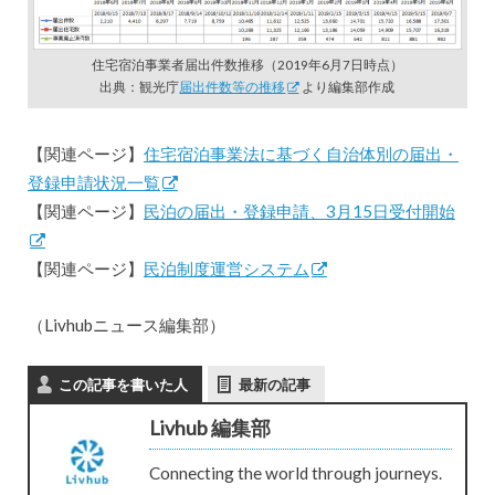
住宅宿泊事業者届出件数推移（2019年6月7日時点）
出典：観光庁
届出件数等の推移
より編集部作成
【関連ページ】
住宅宿泊事業法に基づく自治体別の届出・
登録申請状況一覧
【関連ページ】
民泊の届出・登録申請、3月15日受付開始
【関連ページ】
民泊制度運営システム
（Livhubニュース編集部）
この記事を書いた人
最新の記事
Livhub 編集部
Connecting the world through journeys.