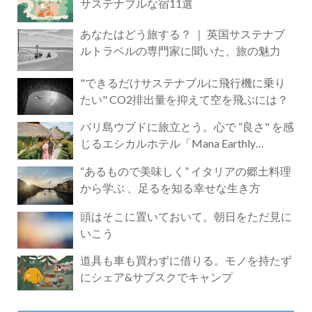
サステナブルな宿11選
あなたはどう旅する？ ｜ 英国サステナブ
ルトラベルの専門家に聞いた、旅の魅力
"できるだけサステナブルに飛行機に乗り
たい" CO2排出量を抑えて空を飛ぶには？
バリ島ウブドに旅立とう。心で ”良さ" を感
じるエシカルホテル「Mana Earthly
Paradise」
“あるもので美味しく” イタリアの郷土料理
から学ぶ 、足るを知る幸せな生き方
頭はそこに置いておいて。朝日をただ見に
いこう
道具も車も買わずに借りる。モノを持たず
にシェア&サブスクでキャンプ