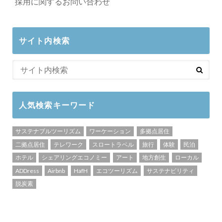
採用に関するお問い合わせ
サイト内検索
人気検索キーワード
サステナブルツーリズム
ワーケーション
多拠点居住
二拠点居住
テレワーク
スロートラベル
旅行
体験
民泊
ホテル
シェアリングエコノミー
アート
地方創生
ローカル
ADDress
Airbnb
HafH
エコツーリズム
サステナビリティ
脱炭素