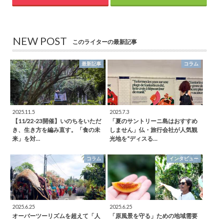
NEW POST
このライターの最新記事
最新記事
コラム
2025.11.5
2025.7.3
【11/22-23開催】いのちをいただ
「夏のサントリーニ島はおすすめ
き、生き方を編み直す。「食の未
しません」仏・旅行会社が人気観
来」を対…
光地を“ディスる…
コラム
インタビュー
2025.6.25
2025.6.25
オーバーツーリズムを超えて「人
「原風景を守る」ための地域需要