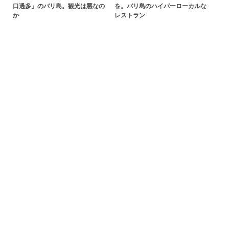
口過多」のバリ島。観光は悪なの
を。バリ島のハイパーローカルな
か
レストラン