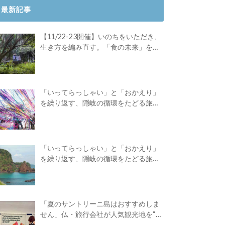
最新記事
【11/22-23開催】いのちをいただき、
生き方を編み直す。「食の未来」を対
話する旅
「いってらっしゃい」と「おかえり」
を繰り返す、隠岐の循環をたどる旅
路。Green Academyツアーレポート後
編
「いってらっしゃい」と「おかえり」
を繰り返す、隠岐の循環をたどる旅
路。Green Academyツアーレポート前
編
「夏のサントリーニ島はおすすめしま
せん」仏・旅行会社が人気観光地を“デ
ィスる”広告を出したワケ