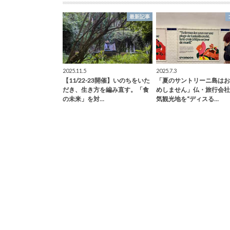
最新記事
2025.11.5
2025.7.3
【11/22-23開催】いのちをいた
「夏のサントリーニ島はお
だき、生き方を編み直す。「食
めしません」仏・旅行会社
の未来」を対…
気観光地を“ディスる…