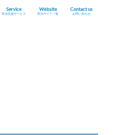
Service
Website
Contact us
民泊支援サービス
民泊サイト一覧
お問い合わせ
業簡易宿所営業
民泊
宿泊事業法（民泊新法）
Airbnb
スペースマーケット（STAY）
STAY JAPAN
一休.com バケーションレンタル
Relux（リラックス）Vacation Home
Airtrip
民泊サイト一覧
民泊メタサーチサイト
広告掲載をご希望の方へ
プレスリリース掲載依頼
セミナー・イベント情報掲載依頼
採用に関するお問い合わせ