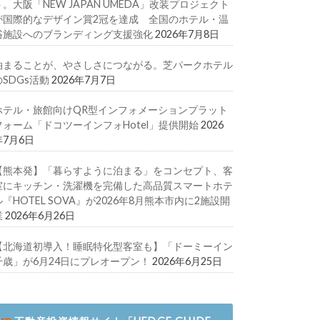
ト。大阪「NEW JAPAN UMEDA」改装プロジェクト
が国際的なデザイン賞2冠を達成 全国のホテル・温
浴施設へのブランディング支援強化
2026年7月8日
泊まることが、やさしさにつながる。芝パークホテル
のSDGs活動
2026年7月7日
ホテル・旅館向けQR型インフォメーションプラット
フォーム「ドコツーインフォHotel」提供開始
2026
年7月6日
【熊本発】「暮らすように泊まる」をコンセプト、客
室にキッチン・洗濯機を完備した高品質スマートホテ
ル『HOTEL SOVA』が2026年8月熊本市内に2施設開
業
2026年6月26日
【北海道初導入！睡眠特化型客室も】「ドーミーイン
千歳」が6月24日にプレオープン！
2026年6月25日