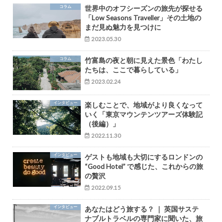
コラム
世界中のオフシーズンの旅先が探せる
「Low Seasons Traveller」その土地の
まだ見ぬ魅力を見つけに
2023.05.30
コラム
竹富島の夜と朝に見えた景色「わたし
たちは、ここで暮らしている」
2023.02.24
インタビュー
楽しむことで、地域がより良くなって
いく「東京マウンテンツアーズ体験記
（後編）」
2022.11.30
インタビュー
ゲストも地域も大切にするロンドンの
“Good Hotel” で感じた、これからの旅
の贅沢
2022.09.15
インタビュー
あなたはどう旅する？ ｜ 英国サステ
ナブルトラベルの専門家に聞いた、旅