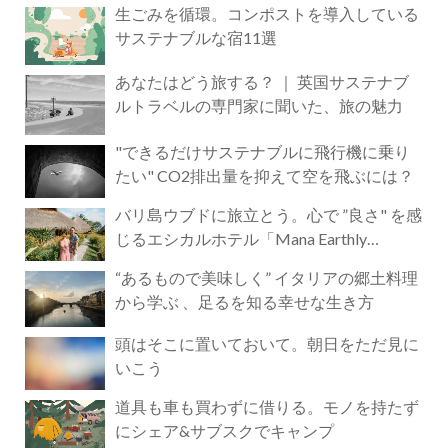
生ごみを循環。コンポストを導入している
サステナブルな宿11選
あなたはどう旅する？ ｜ 英国サステナブ
ルトラベルの専門家に聞いた、旅の魅力
"できるだけサステナブルに飛行機に乗り
たい" CO2排出量を抑えて空を飛ぶには？
バリ島ウブドに旅立とう。心で ”良さ" を感
じるエシカルホテル「Mana Earthly
Paradise」
“あるもので美味しく” イタリアの郷土料理
から学ぶ 、足るを知る幸せな生き方
頭はそこに置いておいて。朝日をただ見に
いこう
道具も車も買わずに借りる。モノを持たず
にシェア&サブスクでキャンプ