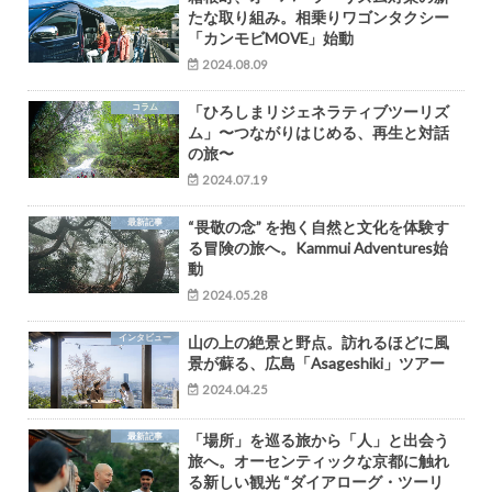
たな取り組み。相乗りワゴンタクシー
「カンモビMOVE」始動
2024.08.09
コラム
「ひろしまリジェネラティブツーリズ
ム」〜つながりはじめる、再生と対話
の旅〜
2024.07.19
最新記事
“畏敬の念” を抱く自然と文化を体験す
る冒険の旅へ。Kammui Adventures始
動
2024.05.28
インタビュー
山の上の絶景と野点。訪れるほどに風
景が蘇る、広島「Asageshiki」ツアー
2024.04.25
最新記事
「場所」を巡る旅から「人」と出会う
旅へ。オーセンティックな京都に触れ
る新しい観光 “ダイアローグ・ツーリ