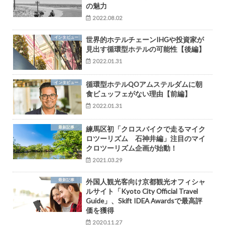
の魅力
2022.08.02
インタビュー
世界的ホテルチェーンIHGや投資家が
見出す循環型ホテルの可能性【後編】
2022.01.31
インタビュー
循環型ホテルQOアムステルダムに朝
食ビュッフェがない理由【前編】
2022.01.31
最新記事
練馬区初「クロスバイクで走るマイク
ロツーリズム 石神井編」注目のマイ
クロツーリズム企画が始動！
2021.03.29
最新記事
外国人観光客向け京都観光オフィシャ
ルサイト「Kyoto City Official Travel
Guide」、Skift IDEA Awardsで最高評
価を獲得
2020.11.27