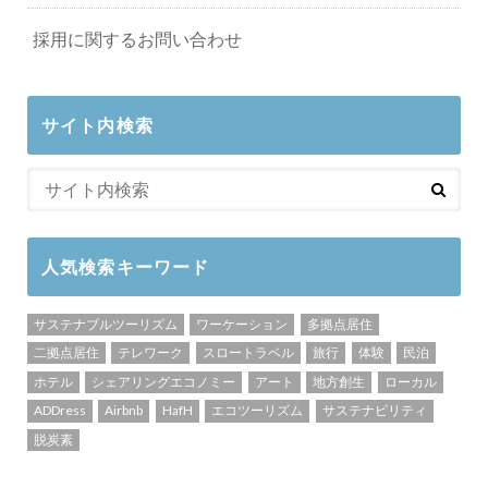
採用に関するお問い合わせ
サイト内検索
人気検索キーワード
サステナブルツーリズム
ワーケーション
多拠点居住
二拠点居住
テレワーク
スロートラベル
旅行
体験
民泊
ホテル
シェアリングエコノミー
アート
地方創生
ローカル
ADDress
Airbnb
HafH
エコツーリズム
サステナビリティ
脱炭素