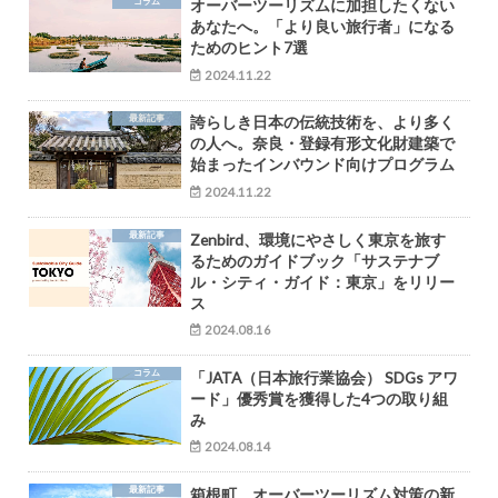
コラム
オーバーツーリズムに加担したくない
あなたへ。「より良い旅行者」になる
ためのヒント7選
2024.11.22
最新記事
誇らしき日本の伝統技術を、より多く
の人へ。奈良・登録有形文化財建築で
始まったインバウンド向けプログラム
2024.11.22
最新記事
Zenbird、環境にやさしく東京を旅す
るためのガイドブック「サステナブ
ル・シティ・ガイド：東京」をリリー
ス
2024.08.16
コラム
「JATA（日本旅行業協会） SDGs アワ
ード」優秀賞を獲得した4つの取り組
み
2024.08.14
最新記事
箱根町、オーバーツーリズム対策の新