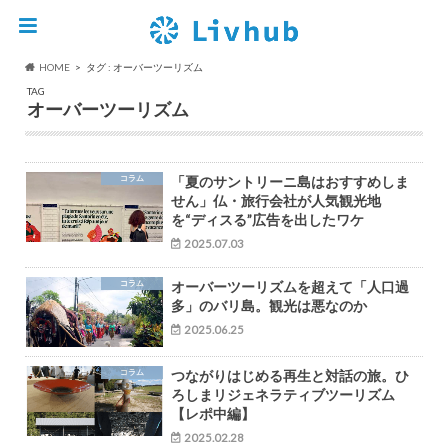
HOME
タグ : オーバーツーリズム
TAG
オーバーツーリズム
コラム
「夏のサントリーニ島はおすすめしま
せん」仏・旅行会社が人気観光地
を“ディスる”広告を出したワケ
2025.07.03
コラム
オーバーツーリズムを超えて「人口過
多」のバリ島。観光は悪なのか
2025.06.25
コラム
つながりはじめる再生と対話の旅。ひ
ろしまリジェネラティブツーリズム
【レポ中編】
2025.02.28