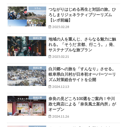
コラム
つながりはじめる再生と対話の旅。ひ
ろしまリジェネラティブツーリズム
【レポ前編】
2025.02.28
最新記事
地域の人を重んじ、さらなる魅力に触
れる。「そうだ 京都、行こう。」発、
サステナブルな旅プラン
2025.02.21
最新記事
白川郷への旅を「すんなり」させる。
岐阜県白川村が日本初オーバーツーリ
ズム対策総合サイトを公開
2024.12.13
最新記事
奈良の見どころ100選をご案内！中川
政七商店による「奈良風土案内所」が
オープン
2024.11.26