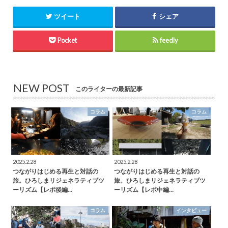
ツイート
シェア
Pocket
feedly
NEW POST
このライターの最新記事
コラム
コラム
2025.2.28
2025.2.28
つながりはじめる再生と対話の
つながりはじめる再生と対話の
旅。ひろしまリジェネラティブツ
旅。ひろしまリジェネラティブツ
ーリズム【レポ後編…
ーリズム【レポ中編…
コラム
インタビュー