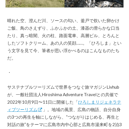
晴れた空、澄んだ川、ソースの匂い、釜戸で炊いた卵かけ
ご飯、鳥のさえずり、ふかふかの土、漆器の滑らかな口当
たり、真っ暗闇、火の柱、路面電車、高層ビル、とろんと
したソフトクリーム、あの人の笑顔……。「ひろしま」とい
う文字を見て今、筆者が思い浮かべるのはこんなものたち
だ。
・
サステナブルツーリズムで世界をつなぐ旅マガジンLivhub
が、一般社団法人Hiroshima Adventure Travelとの共催で
2022年10月9日〜11日に開催した「
ひろしまリジェネラテ
ィブツーリズム
」。地域の風景、広島の物語、自分自身
の3つの再生を軸にしながら、“つながりはじめる、再生と
対話の旅”をテーマに広島市内中心部と広島市湯来町を2泊3