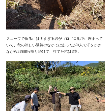
スコップで掘るには固すぎる岩がゴロゴロ地中に埋まって
いて、秋の涼しい陽気のなかではあったが8人で汗をかき
ながら2時間程堀り続けて、打てた杭は3本。