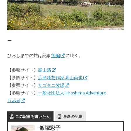
ー
ひろしまでの旅は記事
後編
に続く。
【参照サイト】
高山清
【参照サイト】
広島漆芸作家 高山尚也
【参照サイト】
サゴタニ牧場
【参照サイト】
一般社団法人Hiroshima Adventure
Travel
この記事を書いた人
最新の記事
飯塚彩子