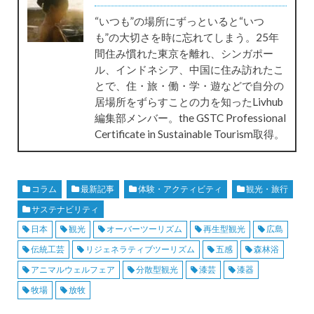
“いつも”の場所にずっといると“いつ
も”の大切さを時に忘れてしまう。25年
間住み慣れた東京を離れ、シンガポー
ル、インドネシア、中国に住み訪れたこ
とで、住・旅・働・学・遊などで自分の
居場所をずらすことの力を知ったLivhub
編集部メンバー。the GSTC Professional
Certificate in Sustainable Tourism取得。
コラム
最新記事
体験・アクティビティ
観光・旅行
サステナビリティ
日本
観光
オーバーツーリズム
再生型観光
広島
伝統工芸
リジェネラティブツーリズム
五感
森林浴
アニマルウェルフェア
分散型観光
漆芸
漆器
牧場
放牧