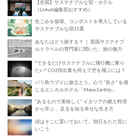
【全国】サステナブルな宿・ホテル
（Livhub編集部おすすめ）
生ごみを循環。コンポストを導入している
サステナブルな宿11選
あなたはどう旅する？ ｜ 英国サステナブ
ルトラベルの専門家に聞いた、旅の魅力
"できるだけサステナブルに飛行機に乗り
たい" CO2排出量を抑えて空を飛ぶには？
バリ島ウブドに旅立とう。心で ”良さ" を感
じるエシカルホテル「Mana Earthly
Paradise」
“あるもので美味しく” イタリアの郷土料理
から学ぶ 、足るを知る幸せな生き方
頭はそこに置いておいて。朝日をただ見に
いこう