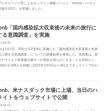
ブレチャージク氏によるオンライン体験イベント「Airbnb バーチャ
業旅行2021」を実施しました。
irbnb「国内感染拡大収束後の未来の旅行に
する意識調査」を実施
1.03.10
rbnbは3月2日、同社が2月初旬に実施した「国内感染拡大収束後の未来
行に関する意識調査」についての調査結果を発表した。本調査は、新
ロナウイルス収束後の旅行への意欲を明らかにすることを目的とし、
内の1,008人を対象に2021年2月4日から8日までオンラインで行わ
。
irbnb、米ナスダック市場に上場、当日のハ
ライトをウェブサイトで公開
0.12.11