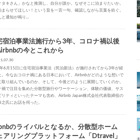
オタキさん」かなと推測し、自分が誰か。なぜそこに泊まりたいか。
泊まらせてほしい！という旨を一言一句、確認しながら言葉を紡ぐ。
んと通知が鳴り…
宅宿泊事業法施行から3年、コロナ禍以後
Airbnbの今とこれから
1.07.30
18年6月15日に住宅宿泊事業法（民泊新法）が施行されてから3年が経
た。今なおコロナ禍にある日本において、Airbnbがどのような想いで
に取り組んでいるのか、そして、今後どのように展開していくのか。
ナ禍で注目を集めた分散型旅行やワーケーション、体験の価値、サス
リティといったテーマも含め、Airbnb Japan株式会社代表取締役の
泰之氏にお話を伺った。
irbnbのライバルとなるか、分散型ホーム
ェアリングプラットフォーム「Dtravel」