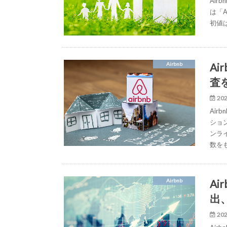
Ai
は「
初値
A
Airbnb
査
202
Air
ショ
ンライ
数を
Ai
Airbnb
出
202