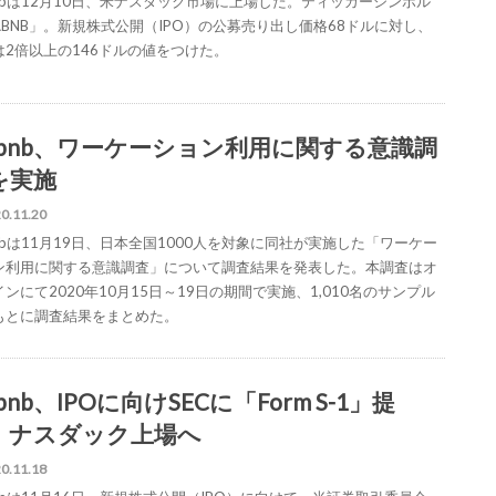
rbnbは12月10日、米ナスダック市場に上場した。ティッカーシンボル
ABNB」。新規株式公開（IPO）の公募売り出し価格68ドルに対し、
は2倍以上の146ドルの値をつけた。
irbnb、ワーケーション利用に関する意識調
を実施
0.11.20
bnbは11月19日、日本全国1000人を対象に同社が実施した「ワーケー
ン利用に関する意識調査」について調査結果を発表した。本調査はオ
ンにて2020年10月15日～19日の期間で実施、1,010名のサンプル
もとに調査結果をまとめた。
rbnb、IPOに向けSECに「Form S-1」提
、ナスダック上場へ
0.11.18