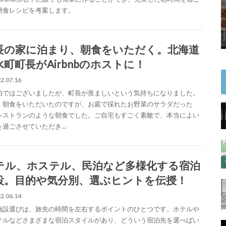
朝食レシピを考案します。
長の家に泊まり、朝食をいただく。北海道
水町町長がAirbnbのホストに！
2.07.16
泊ではございましたが、町長が羨ましいという気持ちになりました。
、朝食をいただいたのですが、お庭で採れたお野菜のサラダだった
レストランのような朝食でした。ご自宅もすごく素敵で、本当によい
を過ごさせていただき…
テル、ホステル、民泊など多様化する宿泊
設。目的や気分別、選ぶヒントを伝授！
2.06.14
施設選びは、旅先の時間を左右するポイントのひとつです。ホテルや
テルなどさまざまな宿泊スタイルがあり、どういう宿泊先を選べばい