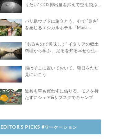
りたい" CO2排出量を抑えて空を飛ぶ
には？
バリ島ウブドに旅立とう。心で ”良さ"
を感じるエシカルホテル「Mana
Earthly Paradise」
“あるもので美味しく” イタリアの郷土
料理から学ぶ 、足るを知る幸せな生き
方
頭はそこに置いておいて。朝日をただ
見にいこう
道具も車も買わずに借りる。モノを持
たずにシェア&サブスクでキャンプ
EDITOR’S PICKS #ワーケーション