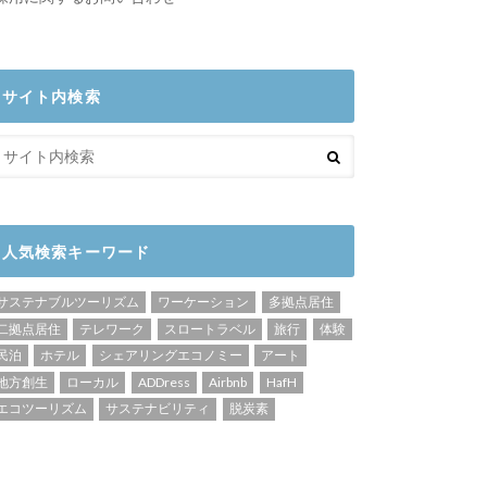
サイト内検索
人気検索キーワード
サステナブルツーリズム
ワーケーション
多拠点居住
二拠点居住
テレワーク
スロートラベル
旅行
体験
民泊
ホテル
シェアリングエコノミー
アート
地方創生
ローカル
ADDress
Airbnb
HafH
エコツーリズム
サステナビリティ
脱炭素