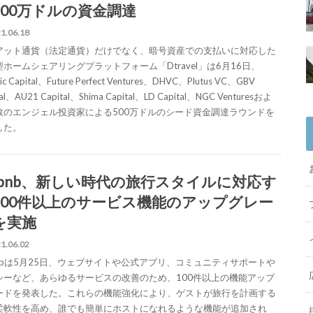
500万ドルの資金調達
1.06.18
アット通貨（法定通貨）だけでなく、暗号資産での支払いに対応した
ホームシェアリングプラットフォーム「Dtravel」は6月16日、
tic Capital、Future Perfect Ventures、DHVC、Plutus VC、GBV
tal、AU21 Capital、Shima Capital、LD Capital、NGC Venturesおよ
数のエンジェル投資家による500万ドルのシード資金調達ラウンドを
した。
irbnb、新しい時代の旅行スタイルに対応す
100件以上のサービス機能のアップグレー
を実施
1.06.02
rbnbは5月25日、ウェブサイトや公式アプリ、コミュニティサポートや
シーなど、あらゆるサービスの改善のため、100件以上の機能アップ
ードを発表した。これらの機能強化により、ゲストが旅行を計画する
柔軟性を高め、誰でも簡単にホストになれるような機能が追加され