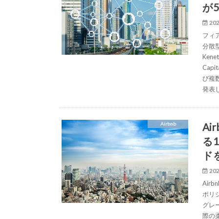
が
202
フィ
分散型
Kene
Capi
び複
発表
A
Airbnb
る
ド
202
Ai
ポリ
グレ
際の