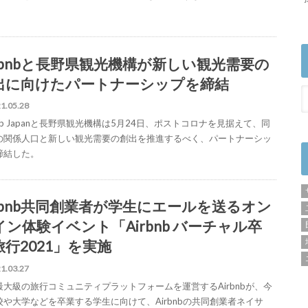
irbnbと長野県観光機構が新しい観光需要の
出に向けたパートナーシップを締結
1.05.28
bnb Japanと長野県観光機構は5月24日、ポストコロナを見据えて、同
の関係人口と新しい観光需要の創出を推進するべく、パートナーシッ
締結した。
irbnb共同創業者が学生にエールを送るオン
イン体験イベント「Airbnb バーチャル卒
旅行2021」を実施
1.03.27
最大級の旅行コミュニティプラットフォームを運営するAirbnbが、今
校や大学などを卒業する学生に向けて、Airbnbの共同創業者ネイサ