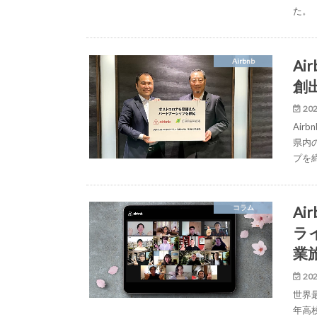
た。
A
Airbnb
創
202
Air
県内
プを
A
コラム
ラ
業
202
世界
年高