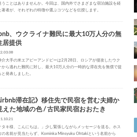
迷うことはありませんか。今回は、国内外でさまざまな宿泊施設を経
た著者が、それぞれの特徴や選ぶコツなどを伝授します。
irbnb、ウクライナ難民に最大10万人分の無
住居提供
2.03.08
仲介大手の米エアビーアンドビーは2月28日、ロシアが侵攻したウク
ナから逃れた難民に対し、最大10万人分の一時的な滞在先を無償で提
ると発表しました。
Airbnb滞在記》移住先で民宿を営む夫婦か
見えた地域の色 / 古民家民宿おおたき
1.10.21
オタキ様、こんにちは。」少し緊張しながらメッセージを送る。ホス
の名前が見当たらず、Kominka Minsyuku Ohtakiという名前から