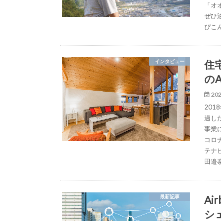
「オ
ぜひ
ぴこ
住
インタビュー
の
202
20
過し
事業
コロ
テナビ
田邉
A
最新記事
シ