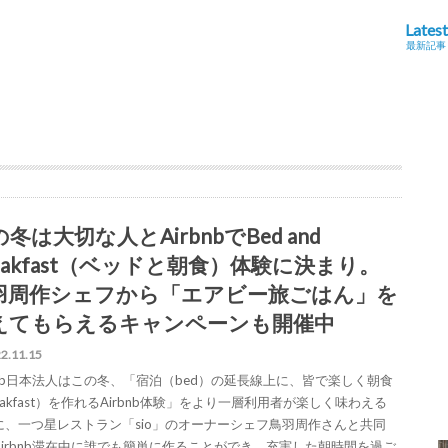
Latest
最新記事
冬は大切な人とAirbnbでBed and
reakfast（ベッドと朝食）体験に決まり。
羽周作シェフから「エアビー旅ごはん」を
えてもらえるキャンペーンも開催中
2.11.15
rbnb日本法人はこの冬、「宿泊（bed）の延長線上に、皆で楽しく朝食
eakfast）を作れるAirbnb体験」をより一層利用者が楽しく味わえる
に、一つ星レストラン「sio」のオーナーシェフ鳥羽周作さんと共同
Airbnb滞在中に誰でも簡単に作ることができ、充実した朝時間を過ご