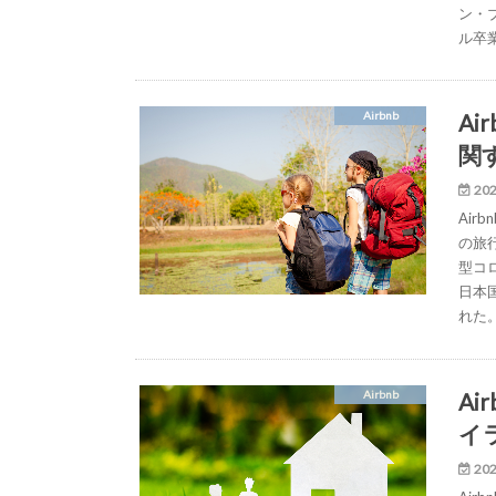
ン・
ル卒
A
Airbnb
関
202
Ai
の旅
型コ
日本国
れた
A
Airbnb
イ
202