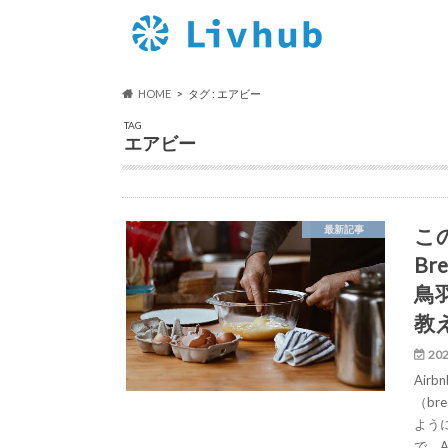
HOME
タグ : エアビー
TAG
エアビー
この
最新記事
B
鳥
教
202
Ai
（br
よう
で、