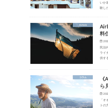
いか
験し
A
Airbnb
料
202
民泊
ライ
供す
《
コラム
ら
202
「オ
トの方