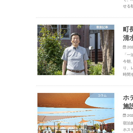
せる
町
最新記事
清
202
「一
今朝
り、
時間
ホ
コラム
施
202
宿泊
ホス