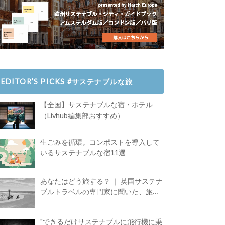
EDITOR’S PICKS #サステナブルな旅
【全国】サステナブルな宿・ホテル
（Livhub編集部おすすめ）
生ごみを循環。コンポストを導入して
いるサステナブルな宿11選
あなたはどう旅する？ ｜ 英国サステナ
ブルトラベルの専門家に聞いた、旅の
魅力
"できるだけサステナブルに飛行機に乗