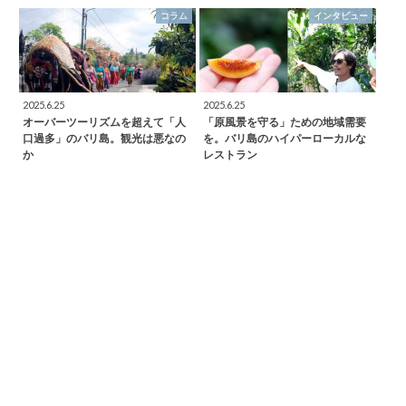
コラム
インタビュー
2025.6.25
2025.6.25
オーバーツーリズムを超えて「人
「原風景を守る」ための地域需要
口過多」のバリ島。観光は悪なの
を。バリ島のハイパーローカルな
か
レストラン