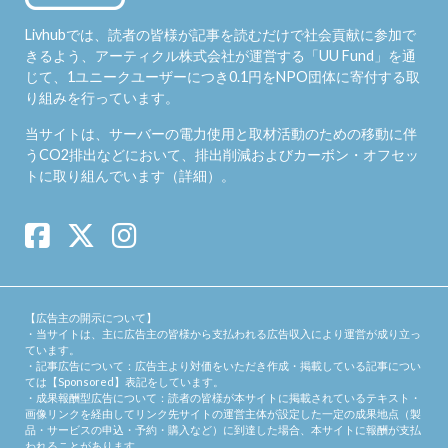
Livhubでは、読者の皆様が記事を読むだけで社会貢献に参加で
きるよう、アーティクル株式会社が運営する「
UU Fund
」を通
じて、1ユニークユーザーにつき0.1円をNPO団体に寄付する取
り組みを行っています。
当サイトは、サーバーの電力使用と取材活動のための移動に伴
うCO2排出などにおいて、排出削減およびカーボン・オフセッ
トに取り組んでいます（
詳細
）。
【広告主の開示について】
・当サイトは、主に広告主の皆様から支払われる広告収入により運営が成り立っ
ています。
・記事広告について：広告主より対価をいただき作成・掲載している記事につい
ては【Sponsored】表記をしています。
・成果報酬型広告について：読者の皆様が本サイトに掲載されているテキスト・
画像リンクを経由してリンク先サイトの運営主体が設定した一定の成果地点（製
品・サービスの申込・予約・購入など）に到達した場合、本サイトに報酬が支払
われることがあります。