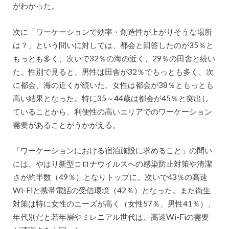
がわかった。
次に「ワーケーションで効率・創造性が上がりそうな場所
は？」という問いに対しては、都会と回答したのが35％と
もっとも多く、次いで32％の海の近く、29％の田舎と続い
た。性別で見ると、男性は田舎が32％でもっとも多く、次
に都会、海の近くが続いた。女性は都会が38％ともっとも
高い結果となった。特に35～44歳は都会が45％と突出し
ていることから、利便性の高いエリアでのワーケーション
需要があることがうかがえる。
「ワーケーションにおける宿泊施設に求めること」の問い
には、やはり新型コロナウイルスへの感染防止対策や清潔
さが約半数（49％）となりトップに。次いで43％の高速
Wi-Fiと携帯電話の受信環境（42％）となった。また衛生
対策は特に女性のニーズが高く（女性57％、男性41％）、
年代別だと若年層やミレニアル世代は、高速Wi-Fiの需要