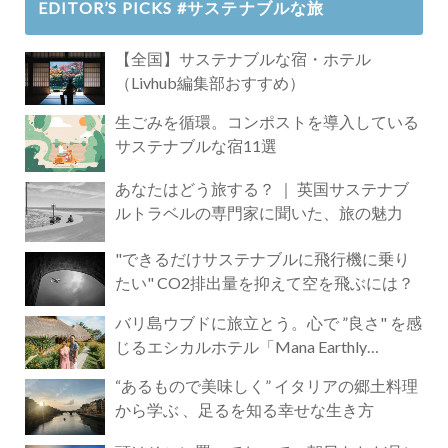
EDITOR’S PICKS #サステナブルな旅
【全国】サステナブルな宿・ホテル
（Livhub編集部おすすめ）
生ごみを循環。コンポストを導入している
サステナブルな宿11選
あなたはどう旅する？ ｜ 英国サステナブ
ルトラベルの専門家に聞いた、旅の魅力
"できるだけサステナブルに飛行機に乗り
たい" CO2排出量を抑えて空を飛ぶには？
バリ島ウブドに旅立とう。心で ”良さ" を感
じるエシカルホテル「Mana Earthly
Paradise」
“あるもので美味しく” イタリアの郷土料理
から学ぶ 、足るを知る幸せな生き方