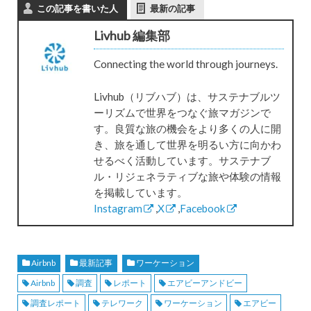
この記事を書いた人
最新の記事
Livhub 編集部
Connecting the world through journeys.
Livhub（リブハブ）は、サステナブルツ
ーリズムで世界をつなぐ旅マガジンで
す。良質な旅の機会をより多くの人に開
き、旅を通して世界を明るい方に向かわ
せるべく活動しています。サステナブ
ル・リジェネラティブな旅や体験の情報
を掲載しています。
Instagram
,
X
,
Facebook
Airbnb
最新記事
ワーケーション
Airbnb
調査
レポート
エアビーアンドビー
調査レポート
テレワーク
ワーケーション
エアビー