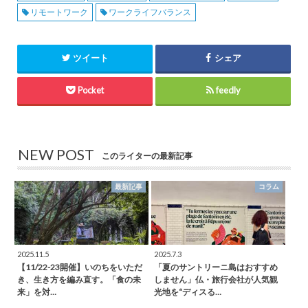
リモートワーク
ワークライフバランス
ツイート
シェア
Pocket
feedly
NEW POST
このライターの最新記事
最新記事
コラム
2025.11.5
2025.7.3
【11/22-23開催】いのちをいただ
「夏のサントリーニ島はおすすめ
き、生き方を編み直す。「食の未
しません」仏・旅行会社が人気観
来」を対…
光地を“ディスる…