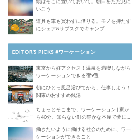
頭はそこに置いておいて。朝日をただ見に
いこう
道具も車も買わずに借りる。モノを持たず
にシェア&サブスクでキャンプ
EDITOR’S PICKS #ワーケーション
東京から好アクセス！温泉を満喫しながら
ワーケーションできる宿9選
朝にひとっ風呂浴びてから、仕事しよう！
関東のおすすめ銭湯
ちょっとそこまで、ワーケーション | 家か
ら40分、知らない町の静かな本屋で夢に近
づく4時間の旅
働きたいように働ける社会のために、ワー
ケーションができること