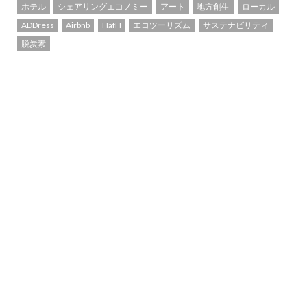
ホテル
シェアリングエコノミー
アート
地方創生
ローカル
ADDress
Airbnb
HafH
エコツーリズム
サステナビリティ
脱炭素