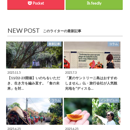
Pocket
feedly
NEW POST
このライターの最新記事
最新記事
コラム
2025.11.5
2025.7.3
【11/22-23開催】いのちをいただ
「夏のサントリーニ島はおすすめ
き、生き方を編み直す。「食の未
しません」仏・旅行会社が人気観
来」を対…
光地を“ディスる…
コラム
インタビュー
2025.6.25
2025.6.25