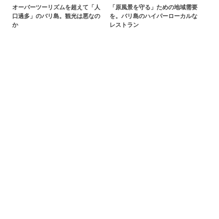
オーバーツーリズムを超えて「人
「原風景を守る」ための地域需要
口過多」のバリ島。観光は悪なの
を。バリ島のハイパーローカルな
か
レストラン