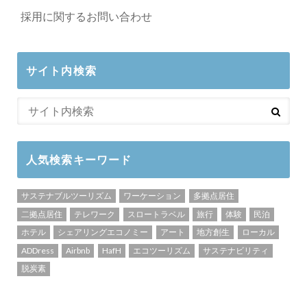
採用に関するお問い合わせ
サイト内検索
人気検索キーワード
サステナブルツーリズム
ワーケーション
多拠点居住
二拠点居住
テレワーク
スロートラベル
旅行
体験
民泊
ホテル
シェアリングエコノミー
アート
地方創生
ローカル
ADDress
Airbnb
HafH
エコツーリズム
サステナビリティ
脱炭素