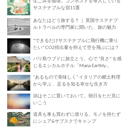
生ごみを循環。コンポストを導入している
サステナブルな宿11選
あなたはどう旅する？ ｜ 英国サステナブ
ルトラベルの専門家に聞いた、旅の魅力
"できるだけサステナブルに飛行機に乗り
たい" CO2排出量を抑えて空を飛ぶには？
バリ島ウブドに旅立とう。心で ”良さ" を感
じるエシカルホテル「Mana Earthly
Paradise」
“あるもので美味しく” イタリアの郷土料理
から学ぶ 、足るを知る幸せな生き方
頭はそこに置いておいて。朝日をただ見に
いこう
道具も車も買わずに借りる。モノを持たず
にシェア&サブスクでキャンプ