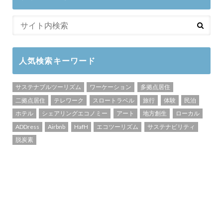
人気検索キーワード
サステナブルツーリズム
ワーケーション
多拠点居住
二拠点居住
テレワーク
スロートラベル
旅行
体験
民泊
ホテル
シェアリングエコノミー
アート
地方創生
ローカル
ADDress
Airbnb
HafH
エコツーリズム
サステナビリティ
脱炭素