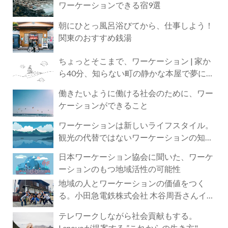
ワーケーションできる宿9選
朝にひとっ風呂浴びてから、仕事しよう！
関東のおすすめ銭湯
ちょっとそこまで、ワーケーション | 家か
ら40分、知らない町の静かな本屋で夢に近
づく4時間の旅
働きたいように働ける社会のために、ワー
ケーションができること
ワーケーションは新しいライフスタイル。
観光の代替ではないワーケーションの知ら
れざる魅力
日本ワーケーション協会に聞いた、ワーケ
ーションのもつ地域活性の可能性
地域の人とワーケーションの価値をつく
る。小田急電鉄株式会社 木谷周吾さんイン
タビュー
テレワークしながら社会貢献もする。
Lenovoが提案する ”これからの生き方"