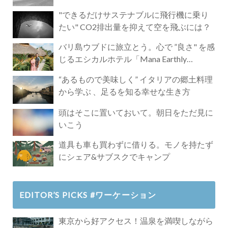
"できるだけサステナブルに飛行機に乗り
たい" CO2排出量を抑えて空を飛ぶには？
バリ島ウブドに旅立とう。心で ”良さ" を感
じるエシカルホテル「Mana Earthly
Paradise」
“あるもので美味しく” イタリアの郷土料理
から学ぶ 、足るを知る幸せな生き方
頭はそこに置いておいて。朝日をただ見に
いこう
道具も車も買わずに借りる。モノを持たず
にシェア&サブスクでキャンプ
EDITOR’S PICKS #ワーケーション
東京から好アクセス！温泉を満喫しながら