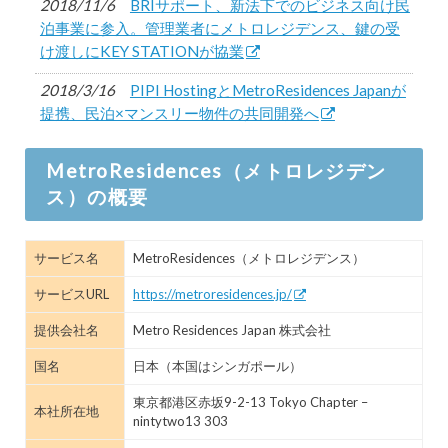
2018/11/6
BRIサポート、新法下でのビジネス向け民
泊事業に参入。管理業者にメトロレジデンス、鍵の受
け渡しにKEY STATIONが協業
2018/3/16
PIPI HostingとMetroResidences Japanが
提携、民泊×マンスリー物件の共同開発へ
2018/2/9
メトロレジデンス、香港進出。ビジネス
MetroResidences（メトロレジデン
旅行者、海外居住者向けに宿泊先提供開始
ス）の概要
2017/8/15
シンガポール発のサービスアパートメン
トプラットフォーム「メトロレジデンス」が日本上陸
サービス名
MetroResidences（メトロレジデンス）
サービスURL
https://metroresidences.jp/
提供会社名
Metro Residences Japan 株式会社
国名
日本（本国はシンガポール）
東京都港区赤坂9-2-13 Tokyo Chapter –
本社所在地
nintytwo13 303