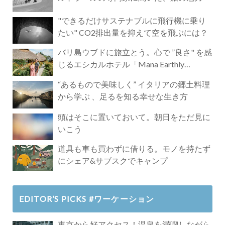
"できるだけサステナブルに飛行機に乗り
たい" CO2排出量を抑えて空を飛ぶには？
バリ島ウブドに旅立とう。心で ”良さ" を感
じるエシカルホテル「Mana Earthly
Paradise」
“あるもので美味しく” イタリアの郷土料理
から学ぶ 、足るを知る幸せな生き方
頭はそこに置いておいて。朝日をただ見に
いこう
道具も車も買わずに借りる。モノを持たず
にシェア&サブスクでキャンプ
EDITOR’S PICKS #ワーケーション
東京から好アクセス！温泉を満喫しながら