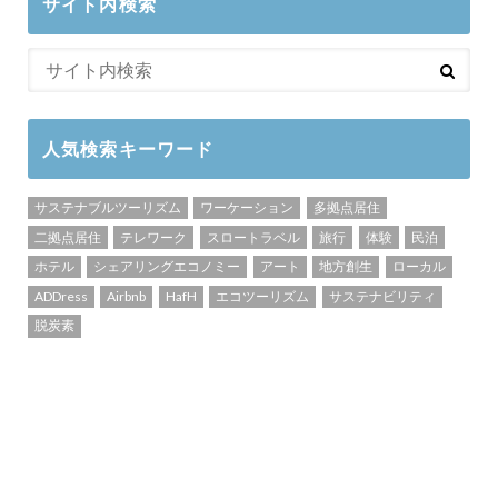
サイト内検索
人気検索キーワード
サステナブルツーリズム
ワーケーション
多拠点居住
二拠点居住
テレワーク
スロートラベル
旅行
体験
民泊
ホテル
シェアリングエコノミー
アート
地方創生
ローカル
ADDress
Airbnb
HafH
エコツーリズム
サステナビリティ
脱炭素