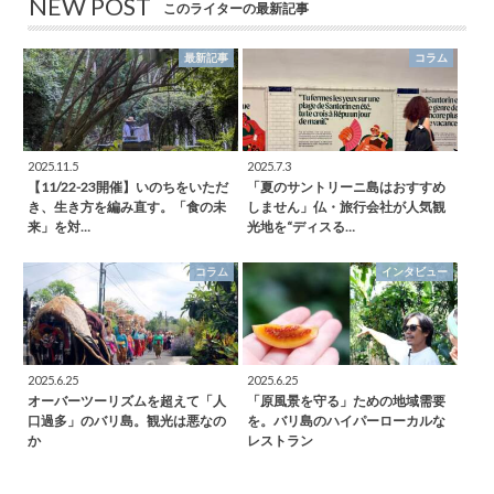
NEW POST
このライターの最新記事
最新記事
コラム
2025.11.5
2025.7.3
【11/22-23開催】いのちをいただ
「夏のサントリーニ島はおすすめ
き、生き方を編み直す。「食の未
しません」仏・旅行会社が人気観
来」を対…
光地を“ディスる…
コラム
インタビュー
2025.6.25
2025.6.25
オーバーツーリズムを超えて「人
「原風景を守る」ための地域需要
口過多」のバリ島。観光は悪なの
を。バリ島のハイパーローカルな
か
レストラン