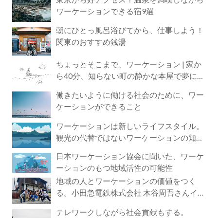
ワーケーションできる宿9選
朝にひとっ風呂浴びてから、仕事しよう！
関東のおすすめ銭湯
ちょっとそこまで、ワーケーション | 家か
ら40分、知らない町の静かな本屋で夢に近
づく4時間の旅
働きたいように働ける社会のために、ワー
ケーションができること
ワーケーションは新しいライフスタイル。
観光の代替ではないワーケーションの知ら
れざる魅力
日本ワーケーション協会に聞いた、ワーケ
ーションのもつ地域活性の可能性
地域の人とワーケーションの価値をつく
る。小田急電鉄株式会社 木谷周吾さんイン
タビュー
テレワークしながら社会貢献もする。