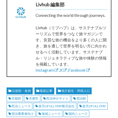
Livhub 編集部
Connecting the world through journeys.
Livhub（リブハブ）は、サステナブルツ
ーリズムで世界をつなぐ旅マガジンで
す。良質な旅の機会をより多くの人に開
き、旅を通して世界を明るい方に向かわ
せるべく活動しています。サステナブ
ル・リジェネラティブな旅や体験の情報
を掲載しています。
Instagram
,
X
,
Facebook
法規制・条例
最新記事
地方創生・関係人口
京都府
京都市
民泊仲介サイト
宿泊税
民泊ニュース
楽天LIFULL STAY株式会社
楽天LIFULL STAY
宿泊事業者向け
地域ニュース
国内ニュース