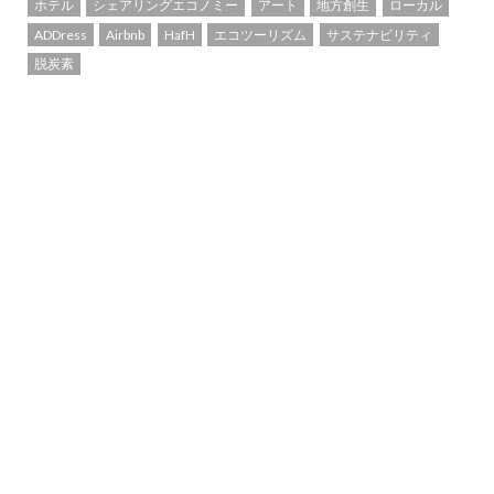
ホテル
シェアリングエコノミー
アート
地方創生
ローカル
ADDress
Airbnb
HafH
エコツーリズム
サステナビリティ
脱炭素