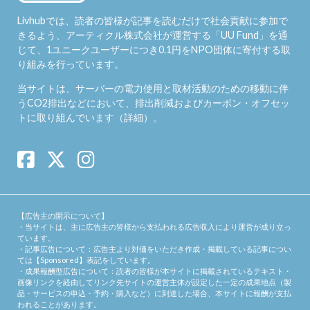
Livhubでは、読者の皆様が記事を読むだけで社会貢献に参加で
きるよう、アーティクル株式会社が運営する「
UU Fund
」を通
じて、1ユニークユーザーにつき0.1円をNPO団体に寄付する取
り組みを行っています。
当サイトは、サーバーの電力使用と取材活動のための移動に伴
うCO2排出などにおいて、排出削減およびカーボン・オフセッ
トに取り組んでいます（
詳細
）。
【広告主の開示について】
・当サイトは、主に広告主の皆様から支払われる広告収入により運営が成り立っ
ています。
・記事広告について：広告主より対価をいただき作成・掲載している記事につい
ては【Sponsored】表記をしています。
・成果報酬型広告について：読者の皆様が本サイトに掲載されているテキスト・
画像リンクを経由してリンク先サイトの運営主体が設定した一定の成果地点（製
品・サービスの申込・予約・購入など）に到達した場合、本サイトに報酬が支払
われることがあります。