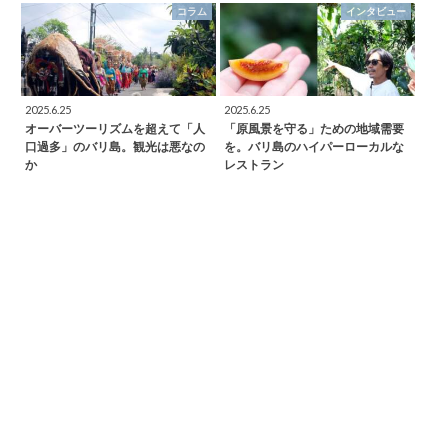
コラム
インタビュー
2025.6.25
2025.6.25
オーバーツーリズムを超えて「人
「原風景を守る」ための地域需要
口過多」のバリ島。観光は悪なの
を。バリ島のハイパーローカルな
か
レストラン