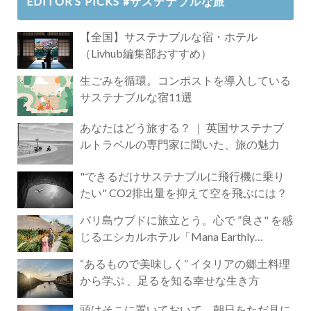
EDITOR’S PICKS #サステナブルな旅
【全国】サステナブルな宿・ホテル
（Livhub編集部おすすめ）
生ごみを循環。コンポストを導入している
サステナブルな宿11選
あなたはどう旅する？ ｜ 英国サステナブ
ルトラベルの専門家に聞いた、旅の魅力
"できるだけサステナブルに飛行機に乗り
たい" CO2排出量を抑えて空を飛ぶには？
バリ島ウブドに旅立とう。心で ”良さ" を感
じるエシカルホテル「Mana Earthly
Paradise」
“あるもので美味しく” イタリアの郷土料理
から学ぶ 、足るを知る幸せな生き方
頭はそこに置いておいて。朝日をただ見に