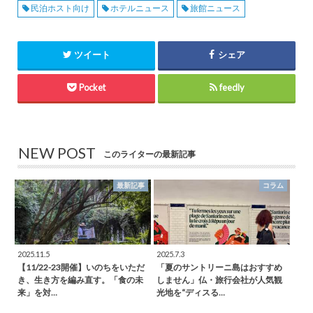
民泊ホスト向け
ホテルニュース
旅館ニュース
ツイート
シェア
Pocket
feedly
NEW POST
このライターの最新記事
最新記事
コラム
2025.11.5
2025.7.3
【11/22-23開催】いのちをいただ
「夏のサントリーニ島はおすすめ
き、生き方を編み直す。「食の未
しません」仏・旅行会社が人気観
来」を対…
光地を“ディスる…