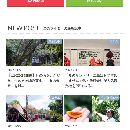
Pocket
feedly
NEW POST
このライターの最新記事
最新記事
コラム
2025.11.5
2025.7.3
【11/22-23開催】いのちをいただ
「夏のサントリーニ島はおすすめ
き、生き方を編み直す。「食の未
しません」仏・旅行会社が人気観
来」を対…
光地を“ディスる…
コラム
インタビュー
2025.6.25
2025.6.25