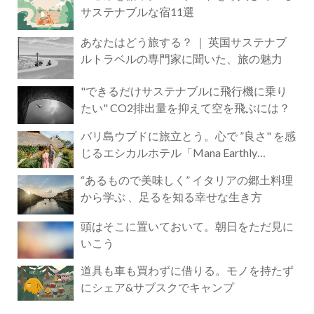
サステナブルな宿11選
あなたはどう旅する？ ｜ 英国サステナブ
ルトラベルの専門家に聞いた、旅の魅力
"できるだけサステナブルに飛行機に乗り
たい" CO2排出量を抑えて空を飛ぶには？
バリ島ウブドに旅立とう。心で ”良さ" を感
じるエシカルホテル「Mana Earthly
Paradise」
“あるもので美味しく” イタリアの郷土料理
から学ぶ 、足るを知る幸せな生き方
頭はそこに置いておいて。朝日をただ見に
いこう
道具も車も買わずに借りる。モノを持たず
にシェア&サブスクでキャンプ