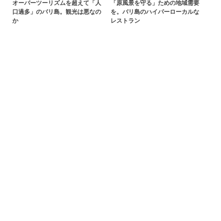
オーバーツーリズムを超えて「人
「原風景を守る」ための地域需要
口過多」のバリ島。観光は悪なの
を。バリ島のハイパーローカルな
か
レストラン