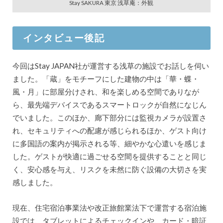
Stay SAKURA 東京 浅草庵：外観
インタビュー後記
今回はStay JAPAN社が運営する浅草の施設でお話しを伺い
ました。「蔵」をモチーフにした建物の中は「華・蝶・
風・月」に部屋分けされ、和を楽しめる空間でありなが
ら、最先端デバイスであるスマートロックが自然になじん
でいました。このほか、廊下部分には監視カメラが設置さ
れ、セキュリティへの配慮が感じられるほか、ゲスト向け
に多国語の案内が掲示される等、細やかな心遣いを感じま
した。ゲストが快適に過ごせる空間を提供することと同じ
く、安心感を与え、リスクを未然に防ぐ設備の大切さを実
感しました。
現在、住宅宿泊事業法や改正旅館業法下で運営する宿泊施
設では、タブレットによるチェックインや、カード・暗証