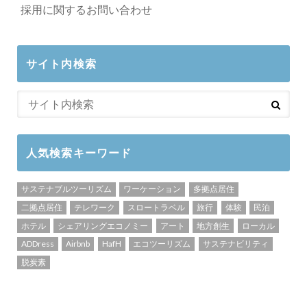
採用に関するお問い合わせ
サイト内検索
人気検索キーワード
サステナブルツーリズム
ワーケーション
多拠点居住
二拠点居住
テレワーク
スロートラベル
旅行
体験
民泊
ホテル
シェアリングエコノミー
アート
地方創生
ローカル
ADDress
Airbnb
HafH
エコツーリズム
サステナビリティ
脱炭素