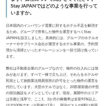
Stay JAPANではどのような事業を行って
いますか。
日本国内のインバウンド需要に対するホテル不足を解消す
るため、グループで所有した物件を運営するべくStay
JAPANを設立しました。具体的には、グループのホテルオ
ーナーやサブリース会社が運営するホテル事業の、予約管
理から清掃といったオペレーションを一括で請け負ってい
ます。
弊社は不動産企業のグループなので、物件の仕入れには強
みがあります。すべて一棟で立ち上げ、それらをホテルや
民宿として旅館業法簡易宿所の許可をとった物件の運営を
代行しています。大型ホテルではなく、20部屋前後の中型
の宿泊施設をメインとしています。現在、展開中のエリア
は京都と浅草で、ここ1、2か月の稼働率は全室95%以上、
ほぼ100%です（※取材は7月）。宿泊ゲストの8割は外国