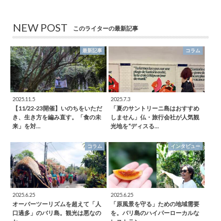
NEW POST
このライターの最新記事
最新記事
コラム
2025.11.5
2025.7.3
【11/22-23開催】いのちをいただ
「夏のサントリーニ島はおすすめ
き、生き方を編み直す。「食の未
しません」仏・旅行会社が人気観
来」を対…
光地を“ディスる…
コラム
インタビュー
2025.6.25
2025.6.25
オーバーツーリズムを超えて「人
「原風景を守る」ための地域需要
口過多」のバリ島。観光は悪なの
を。バリ島のハイパーローカルな