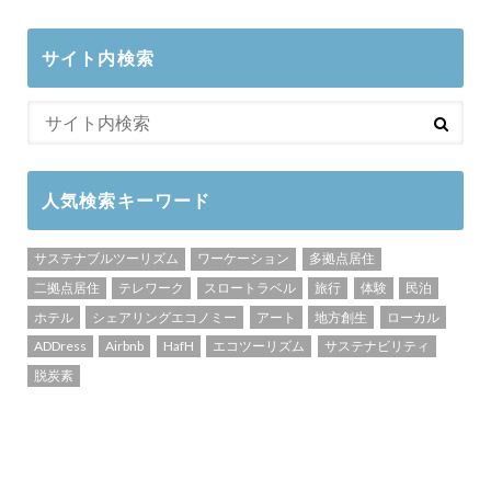
サイト内検索
人気検索キーワード
サステナブルツーリズム
ワーケーション
多拠点居住
二拠点居住
テレワーク
スロートラベル
旅行
体験
民泊
ホテル
シェアリングエコノミー
アート
地方創生
ローカル
ADDress
Airbnb
HafH
エコツーリズム
サステナビリティ
脱炭素