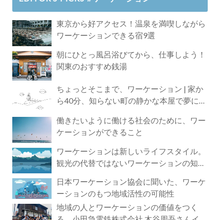
東京から好アクセス！温泉を満喫しながら
ワーケーションできる宿9選
朝にひとっ風呂浴びてから、仕事しよう！
関東のおすすめ銭湯
ちょっとそこまで、ワーケーション | 家か
ら40分、知らない町の静かな本屋で夢に近
づく4時間の旅
働きたいように働ける社会のために、ワー
ケーションができること
ワーケーションは新しいライフスタイル。
観光の代替ではないワーケーションの知ら
れざる魅力
日本ワーケーション協会に聞いた、ワーケ
ーションのもつ地域活性の可能性
地域の人とワーケーションの価値をつく
る。小田急電鉄株式会社 木谷周吾さんイン