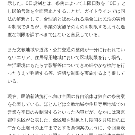
示した。0日規制とは、条例によって上限日数を「0日」と
し民泊営業を全面禁止とすることだ。ガイドラインでは同
法の解釈として、合理的と認められる場合には民泊の実施
を制限できるが、事業の実施そのものを制限するような過
度な制限を課すべきではないと言及している。
また文教地域や道路・公共交通の整備が十分に行われてい
ないエリア、住居専用地域において区域制限を行う場合、
生活環境にもたらす影響等についてきめ細やかな検討を行
ったうえで判断する等、適切な制限を実施するよう促して
いる。
現在、民泊新法施行へ向け全国の各自治体は独自の条例案
を公表している。ほとんどは文教地域や住居専用地域での
営業を平日のみ制限するといった内容だが、なかには東京
都中央区が公表した、全区域を対象とし期間を月曜日の正
午から土曜日の正午までとする条例案のように、今回発表