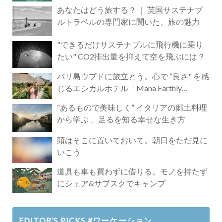
あなたはどう旅する？ ｜ 英国サステナブ
ルトラベルの専門家に聞いた、旅の魅力
"できるだけサステナブルに飛行機に乗り
たい" CO2排出量を抑えて空を飛ぶには？
バリ島ウブドに旅立とう。心で ”良さ" を感
じるエシカルホテル「Mana Earthly
Paradise」
“あるもので美味しく” イタリアの郷土料理
から学ぶ 、足るを知る幸せな生き方
頭はそこに置いておいて。朝日をただ見に
いこう
道具も車も買わずに借りる。モノを持たず
にシェア&サブスクでキャンプ
EDITOR’S PICKS #ワーケーション