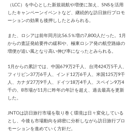
（LCC）を中心とした新規就航や増便に加え、SNSを活用
したキャンペーンイベントなど、継続的な訪日旅行プロモ
ーションの効果も後押ししたとみられる。
また、ロシアは前年同月比56.5％増の7,800人だった。1月
からの査証発給要件の緩和や、極東ロシア発の航空路線の
増便が追い風となり高い伸び率になったとみられる。
1月からの累計では、中国679万2千人、台湾424万5千人、
フィリピン37万6千人、インド12万6千人、米国125万9千
人、カナダ27万9千人、ドイツ18万4千人、スペイン9万4
千の、8市場が11月に昨年の年計を超え、過去最高を更新
した。
JNTOは訪日旅行市場を取り巻く環境は日々変化している
とし、今後も市場動向を綿密に分析しながら訪日旅行プロ
モーションを進めていく方針だ。