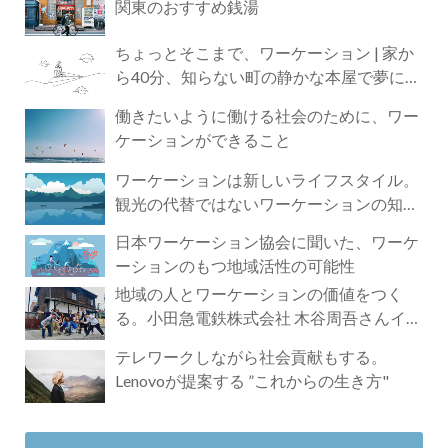
関東のおすすめ銭湯
ちょっとそこまで、ワーケーション | 家か
ら40分、知らない町の静かな本屋で夢に近
づく4時間の旅
働きたいように働ける社会のために、ワー
ケーションができること
ワーケーションは新しいライフスタイル。
観光の代替ではないワーケーションの知ら
れざる魅力
日本ワーケーション協会に聞いた、ワーケ
ーションのもつ地域活性の可能性
地域の人とワーケーションの価値をつく
る。小田急電鉄株式会社 木谷周吾さんイン
タビュー
テレワークしながら社会貢献もする。
Lenovoが提案する ”これからの生き方"