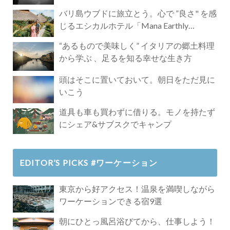
バリ島ウブドに旅立とう。心で ”良さ" を感
じるエシカルホテル「Mana Earthly
Paradise」
“あるもので美味しく” イタリアの郷土料理
から学ぶ 、足るを知る幸せな生き方
頭はそこに置いておいて。朝日をただ見に
いこう
道具も車も買わずに借りる。モノを持たず
にシェア&サブスクでキャンプ
EDITOR’S PICKS #ワーケーション
東京から好アクセス！温泉を満喫しながら
ワーケーションできる宿9選
朝にひとっ風呂浴びてから、仕事しよう！