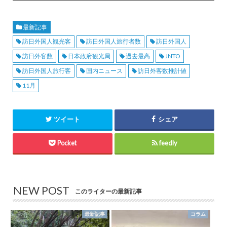
最新記事
訪日外国人観光客
訪日外国人旅行者数
訪日外国人
訪日外客数
日本政府観光局
過去最高
JNTO
訪日外国人旅行客
国内ニュース
訪日外客数推計値
11月
ツイート
シェア
Pocket
feedly
NEW POST
このライターの最新記事
最新記事
コラム