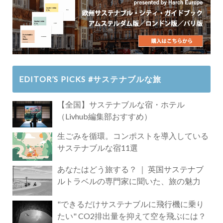
EDITOR’S PICKS #サステナブルな旅
【全国】サステナブルな宿・ホテル
（Livhub編集部おすすめ）
生ごみを循環。コンポストを導入している
サステナブルな宿11選
あなたはどう旅する？ ｜ 英国サステナブ
ルトラベルの専門家に聞いた、旅の魅力
"できるだけサステナブルに飛行機に乗り
たい" CO2排出量を抑えて空を飛ぶには？