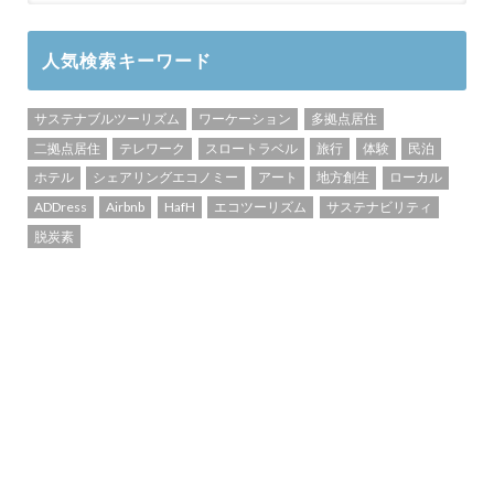
人気検索キーワード
サステナブルツーリズム
ワーケーション
多拠点居住
二拠点居住
テレワーク
スロートラベル
旅行
体験
民泊
ホテル
シェアリングエコノミー
アート
地方創生
ローカル
ADDress
Airbnb
HafH
エコツーリズム
サステナビリティ
脱炭素