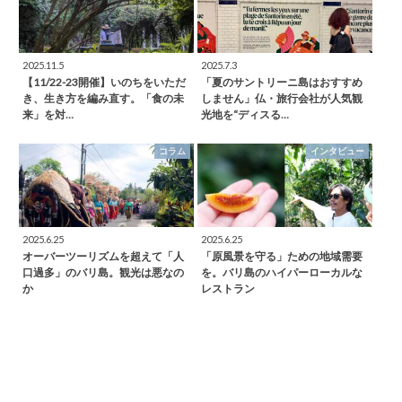
2025.11.5
2025.7.3
【11/22-23開催】いのちをいただ
「夏のサントリーニ島はおすすめ
き、生き方を編み直す。「食の未
しません」仏・旅行会社が人気観
来」を対…
光地を“ディスる…
コラム
インタビュー
2025.6.25
2025.6.25
オーバーツーリズムを超えて「人
「原風景を守る」ための地域需要
口過多」のバリ島。観光は悪なの
を。バリ島のハイパーローカルな
か
レストラン