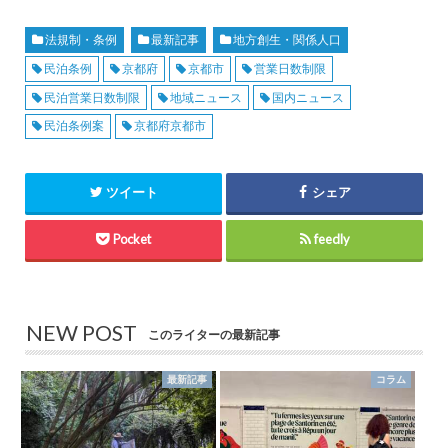
法規制・条例
最新記事
地方創生・関係人口
民泊条例
京都府
京都市
営業日数制限
民泊営業日数制限
地域ニュース
国内ニュース
民泊条例案
京都府京都市
ツイート
シェア
Pocket
feedly
NEW POST
このライターの最新記事
最新記事
コラム