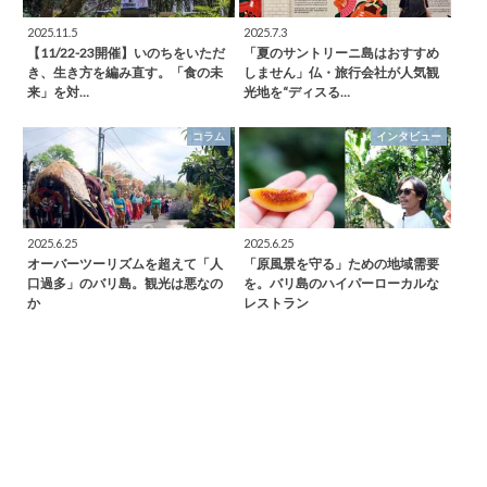
2025.11.5
2025.7.3
【11/22-23開催】いのちをいただ
「夏のサントリーニ島はおすすめ
き、生き方を編み直す。「食の未
しません」仏・旅行会社が人気観
来」を対…
光地を“ディスる…
コラム
インタビュー
2025.6.25
2025.6.25
オーバーツーリズムを超えて「人
「原風景を守る」ための地域需要
口過多」のバリ島。観光は悪なの
を。バリ島のハイパーローカルな
か
レストラン