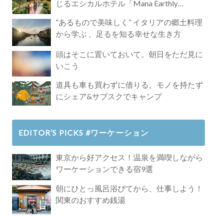
じるエシカルホテル「Mana Earthly
Paradise」
“あるもので美味しく” イタリアの郷土料理
から学ぶ 、足るを知る幸せな生き方
頭はそこに置いておいて。朝日をただ見に
いこう
道具も車も買わずに借りる。モノを持たず
にシェア&サブスクでキャンプ
EDITOR’S PICKS #ワーケーション
東京から好アクセス！温泉を満喫しながら
ワーケーションできる宿9選
朝にひとっ風呂浴びてから、仕事しよう！
関東のおすすめ銭湯