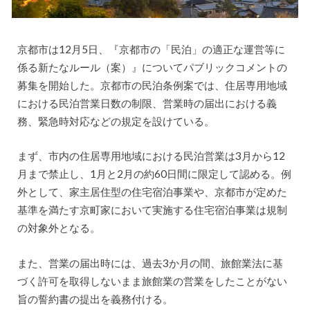
京都市は12月5日、『京都市の「民泊」の適正な運営等に
係る新たなルール（案）』についてパブリックコメントの
募集を開始した。京都市の民泊条例案では、住居専用地域
における民泊営業日数の制限、営業時の届出における義
務、緊急時対応などの規定を設けている。
まず、市内の住居専用地域における民泊営業は3月から12
月まで禁止し、1月と2月の約60日間に限定して認める。例
外として、家主居住型の住宅宿泊事業や、京都市が定めた
基準を満たす京町家において実施する住宅宿泊事業は規制
の対象外となる。
また、営業の届出時には、過去3か月の間、旅館業法に基
づく許可を取得しないまま旅館業の営業をしたことがない
旨の誓約書の提出を義務付ける。