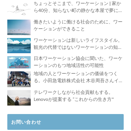
ちょっとそこまで、ワーケーション | 家か
ら40分、知らない町の静かな本屋で夢に近
づく4時間の旅
働きたいように働ける社会のために、ワー
ケーションができること
ワーケーションは新しいライフスタイル。
観光の代替ではないワーケーションの知ら
れざる魅力
日本ワーケーション協会に聞いた、ワーケ
ーションのもつ地域活性の可能性
地域の人とワーケーションの価値をつく
る。小田急電鉄株式会社 木谷周吾さんイン
タビュー
テレワークしながら社会貢献もする。
Lenovoが提案する ”これからの生き方"
お問い合わせ