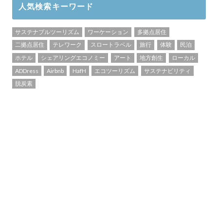
人気検索キーワード
サステナブルツーリズム
ワーケーション
多拠点居住
二拠点居住
テレワーク
スロートラベル
旅行
体験
民泊
ホテル
シェアリングエコノミー
アート
地方創生
ローカル
ADDress
Airbnb
HafH
エコツーリズム
サステナビリティ
脱炭素