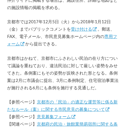
の施設情報の掲載を求める。
京都市では2017年12月5日（火）から2018年1月12日
（金）までパブリックコメントを
受け付ける
。郵送、
FAX、電子メール、市民意見募集ホームページ内の
専用フ
ォーム
から提出できる。
京都市はかねて、京都市にふさわしい民泊の在り方につい
て議論を重ねており、違法民泊に対して厳しい姿勢をみせ
てきた。条例案にもその姿勢が反映された形となる。条例
案は2月に市議会に提出、3月に条例制定、住宅宿泊事業法
が施行される6月にも条例を施行する見通しだ。
【参照ページ】
京都市の「民泊」の適正な運営等に係る新
たなルール（案）に関する市民意見の募集について
【参照ページ】
意見募集フォーム
【関連ページ】
京都府の民泊・旅館業簡易宿所に関する条