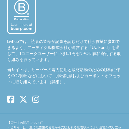
Livhubでは、読者の皆様が記事を読むだけで社会貢献に参加で
きるよう、アーティクル株式会社が運営する「
UU Fund
」を通
じて、1ユニークユーザーにつき0.1円をNPO団体に寄付する取
り組みを行っています。
当サイトは、サーバーの電力使用と取材活動のための移動に伴
うCO2排出などにおいて、排出削減およびカーボン・オフセッ
トに取り組んでいます（
詳細
）。
【広告主の開示について】
・当サイトは、主に広告主の皆様から支払われる広告収入により運営が成り立っ