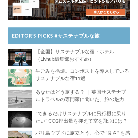
EDITOR’S PICKS #サステナブルな旅
【全国】サステナブルな宿・ホテル
（Livhub編集部おすすめ）
生ごみを循環。コンポストを導入している
サステナブルな宿11選
あなたはどう旅する？ ｜ 英国サステナブ
ルトラベルの専門家に聞いた、旅の魅力
"できるだけサステナブルに飛行機に乗り
たい" CO2排出量を抑えて空を飛ぶには？
バリ島ウブドに旅立とう。心で ”良さ" を感