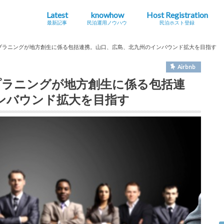
Latest
knowhow
Host Registration
最新記事
民泊運用ノウハウ
民泊ホスト登録
最新の法規制・条例情報
Airbnb
海外
地方創生・関係人口
インバウンドニュース
シェアエコニュース
民泊とは？
ホストになる・運用する
コラム
旅館
特区
住宅
FG ZONEプラニングが地方創生に係る包括連携。山口、広島、北九州のインバウンド拡大を目指す
Airbnb
 ZONEプラニングが地方創生に係る包括連
ンバウンド拡大を目指す