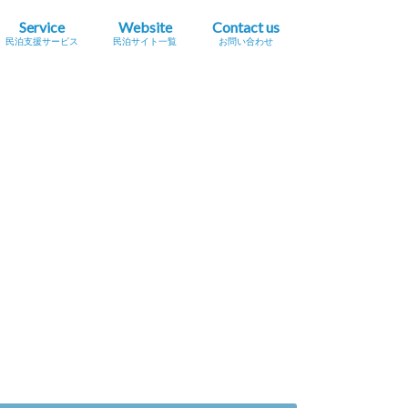
Service
Website
Contact us
民泊支援サービス
民泊サイト一覧
お問い合わせ
業簡易宿所営業
民泊
宿泊事業法（民泊新法）
Airbnb
スペースマーケット（STAY）
STAY JAPAN
一休.com バケーションレンタル
Relux（リラックス）Vacation Home
Airtrip
民泊サイト一覧
民泊メタサーチサイト
広告掲載をご希望の方へ
プレスリリース掲載依頼
セミナー・イベント情報掲載依頼
採用に関するお問い合わせ