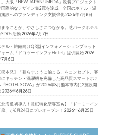
ト。大阪「NEW JAPAN UMEDA」改装プロジェクト
が国際的なデザイン賞2冠を達成 全国のホテル・温
浴施設へのブランディング支援強化
2026年7月8日
泊まることが、やさしさにつながる。芝パークホテル
のSDGs活動
2026年7月7日
ホテル・旅館向けQR型インフォメーションプラット
フォーム「ドコツーインフォHotel」提供開始
2026
年7月6日
【熊本発】「暮らすように泊まる」をコンセプト、客
室にキッチン・洗濯機を完備した高品質スマートホテ
ル『HOTEL SOVA』が2026年8月熊本市内に2施設開
業
2026年6月26日
【北海道初導入！睡眠特化型客室も】「ドーミーイン
千歳」が6月24日にプレオープン！
2026年6月25日