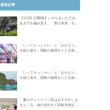
最新記事
【11/22-23開催】いのちをいただき、
生き方を編み直す。「食の未来」を対
話する旅
「いってらっしゃい」と「おかえり」
を繰り返す、隠岐の循環をたどる旅
路。Green Academyツアーレポート後
編
「いってらっしゃい」と「おかえり」
を繰り返す、隠岐の循環をたどる旅
路。Green Academyツアーレポート前
編
「夏のサントリーニ島はおすすめしま
せん」仏・旅行会社が人気観光地を“デ
ィスる”広告を出したワケ