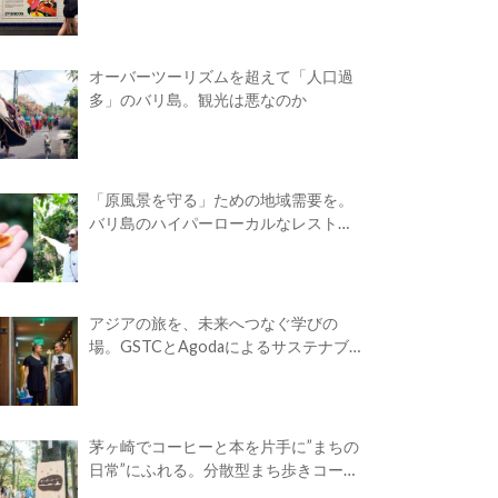
オーバーツーリズムを超えて「人口過
多」のバリ島。観光は悪なのか
「原風景を守る」ための地域需要を。
バリ島のハイパーローカルなレストラ
ン
アジアの旅を、未来へつなぐ学びの
場。GSTCとAgodaによるサステナブ
ルツーリズム・アカデミーが開校
茅ヶ崎でコーヒーと本を片手に”まちの
日常”にふれる。分散型まち歩きコーヒ
ーフェス「Takasuna Greenery Coffee