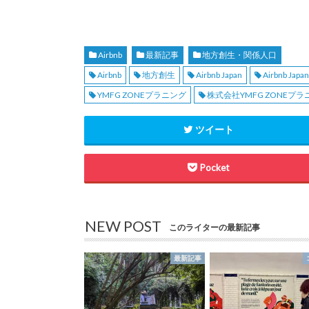
Airbnb
最新記事
地方創生・関係人口
Airbnb
地方創生
Airbnb Japan
Airbnb Ja
YMFG ZONEプラニング
株式会社YMFG ZONEプラ
ツイート
Pocket
NEW POST
このライターの最新記事
最新記事