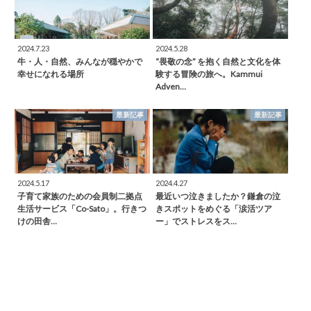
2024.7.23
2024.5.28
牛・人・自然、みんなが穏やかで
“畏敬の念” を抱く自然と文化を体
幸せになれる場所
験する冒険の旅へ。Kammui
Adven…
最新記事
最新記事
2024.5.17
2024.4.27
子育て家族のための会員制二拠点
最近いつ泣きましたか？鎌倉の泣
生活サービス「Co-Sato」。行きつ
きスポットをめぐる「涙活ツア
けの田舎…
ー」でストレスをス…