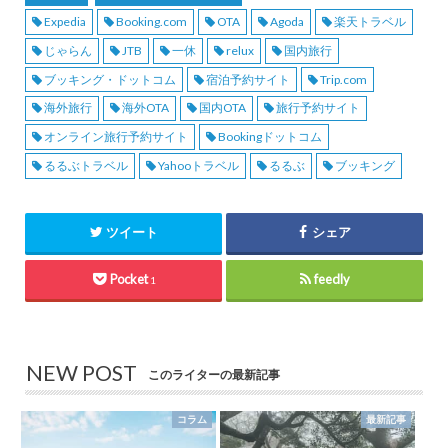
Expedia
Booking.com
OTA
Agoda
楽天トラベル
じゃらん
JTB
一休
relux
国内旅行
ブッキング・ドットコム
宿泊予約サイト
Trip.com
海外旅行
海外OTA
国内OTA
旅行予約サイト
オンライン旅行予約サイト
Bookingドットコム
るるぶトラベル
Yahooトラベル
るるぶ
ブッキング
ツイート
シェア
Pocket
feedly
1
NEW POST
このライターの最新記事
コラム
最新記事