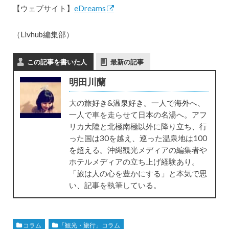
【ウェブサイト】
eDreams
（Livhub編集部）
この記事を書いた人
最新の記事
明田川蘭
大の旅好き&温泉好き。一人で海外へ、
一人で車を走らせて日本の名湯へ。アフ
リカ大陸と北極南極以外に降り立ち、行
った国は30を越え、巡った温泉地は100
を超える。沖縄観光メディアの編集者や
ホテルメディアの立ち上げ経験あり。
「旅は人の心を豊かにする」と本気で思
い、記事を執筆している。
コラム
「観光・旅行」コラム