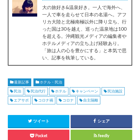
大の旅好き&温泉好き。一人で海外へ、
一人で車を走らせて日本の名湯へ。アフ
リカ大陸と北極南極以外に降り立ち、行
った国は30を越え、巡った温泉地は100
を超える。沖縄観光メディアの編集者や
ホテルメディアの立ち上げ経験あり。
「旅は人の心を豊かにする」と本気で思
い、記事を執筆している。
最新記事
ホテル・民泊
民泊
民泊代行
ホテル
キャンペーン
民泊施設
エアサポ
コロナ禍
コロナ
自主隔離
ツイート
シェア
Pocket
feedly