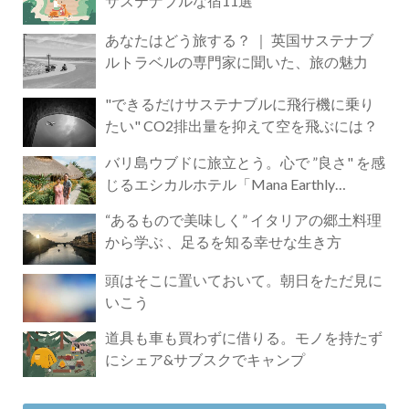
サステナブルな宿11選
あなたはどう旅する？ ｜ 英国サステナブ
ルトラベルの専門家に聞いた、旅の魅力
"できるだけサステナブルに飛行機に乗り
たい" CO2排出量を抑えて空を飛ぶには？
バリ島ウブドに旅立とう。心で ”良さ" を感
じるエシカルホテル「Mana Earthly
Paradise」
“あるもので美味しく” イタリアの郷土料理
から学ぶ 、足るを知る幸せな生き方
頭はそこに置いておいて。朝日をただ見に
いこう
道具も車も買わずに借りる。モノを持たず
にシェア&サブスクでキャンプ