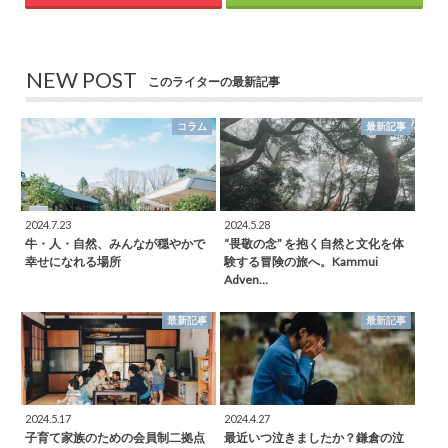
NEW POST
このライターの最新記事
コラム
最新記事
2024.7.23
2024.5.28
牛・人・自然、みんなが穏やかで
“畏敬の念” を抱く自然と文化を体
幸せになれる場所
験する冒険の旅へ。Kammui
Adven…
最新記事
最新記事
2024.5.17
2024.4.27
子育て家族のための会員制二拠点
最近いつ泣きましたか？鎌倉の泣