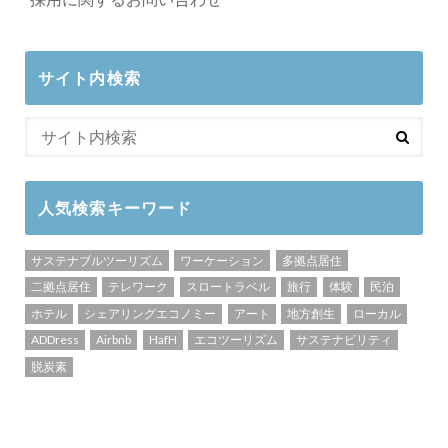
サイト内検索
人気検索キーワード
サステナブルツーリズム
ワーケーション
多拠点居住
二拠点居住
テレワーク
スロートラベル
旅行
体験
民泊
ホテル
シェアリングエコノミー
アート
地方創生
ローカル
ADDress
Airbnb
HafH
エコツーリズム
サステナビリティ
脱炭素