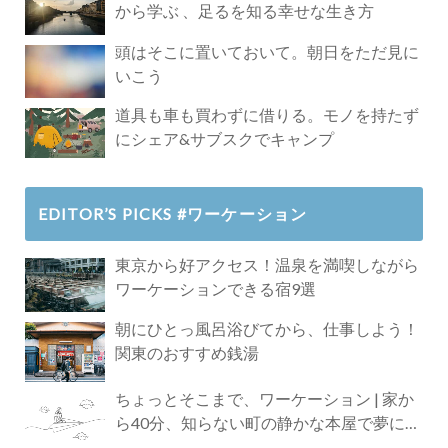
から学ぶ 、足るを知る幸せな生き方
頭はそこに置いておいて。朝日をただ見に
いこう
道具も車も買わずに借りる。モノを持たず
にシェア&サブスクでキャンプ
EDITOR’S PICKS #ワーケーション
東京から好アクセス！温泉を満喫しながら
ワーケーションできる宿9選
朝にひとっ風呂浴びてから、仕事しよう！
関東のおすすめ銭湯
ちょっとそこまで、ワーケーション | 家か
ら40分、知らない町の静かな本屋で夢に近
づく4時間の旅