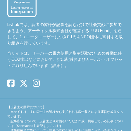
Livhubでは、読者の皆様が記事を読むだけで社会貢献に参加で
きるよう、アーティクル株式会社が運営する「
UU Fund
」を通
じて、1ユニークユーザーにつき0.1円をNPO団体に寄付する取
り組みを行っています。
当サイトは、サーバーの電力使用と取材活動のための移動に伴
うCO2排出などにおいて、排出削減およびカーボン・オフセッ
トに取り組んでいます（
詳細
）。
【広告主の開示について】
・当サイトは、主に広告主の皆様から支払われる広告収入により運営が成り立っ
ています。
・記事広告について：広告主より対価をいただき作成・掲載している記事につい
ては【Sponsored】表記をしています。
・成果報酬型広告について：読者の皆様が本サイトに掲載されているテキスト・