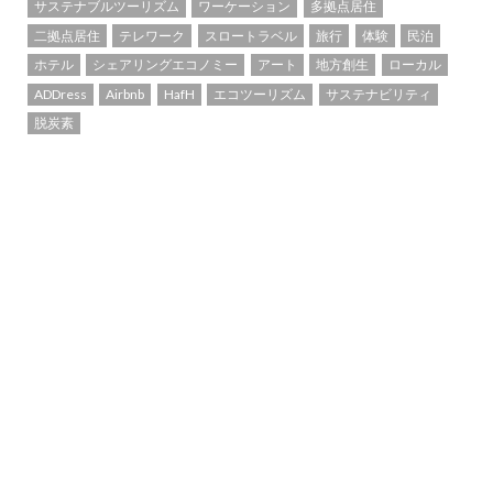
サステナブルツーリズム
ワーケーション
多拠点居住
二拠点居住
テレワーク
スロートラベル
旅行
体験
民泊
ホテル
シェアリングエコノミー
アート
地方創生
ローカル
ADDress
Airbnb
HafH
エコツーリズム
サステナビリティ
脱炭素