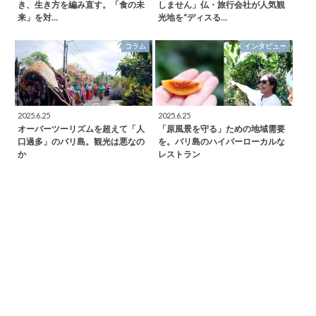
き、生き方を編み直す。「食の未
しません」仏・旅行会社が人気観
来」を対…
光地を“ディスる…
コラム
インタビュー
2025.6.25
2025.6.25
オーバーツーリズムを超えて「人
「原風景を守る」ための地域需要
口過多」のバリ島。観光は悪なの
を。バリ島のハイパーローカルな
か
レストラン