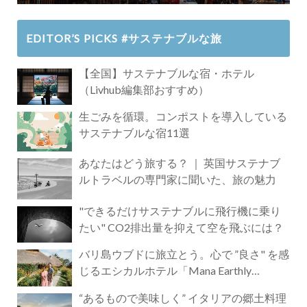
EDITOR’S PICKS #サステナブルな旅
【全国】サステナブルな宿・ホテル
（Livhub編集部おすすめ）
生ごみを循環。コンポストを導入している
サステナブルな宿11選
あなたはどう旅する？ ｜ 英国サステナブ
ルトラベルの専門家に聞いた、旅の魅力
"できるだけサステナブルに飛行機に乗り
たい" CO2排出量を抑えて空を飛ぶには？
バリ島ウブドに旅立とう。心で ”良さ" を感
じるエシカルホテル「Mana Earthly
Paradise」
“あるもので美味しく” イタリアの郷土料理