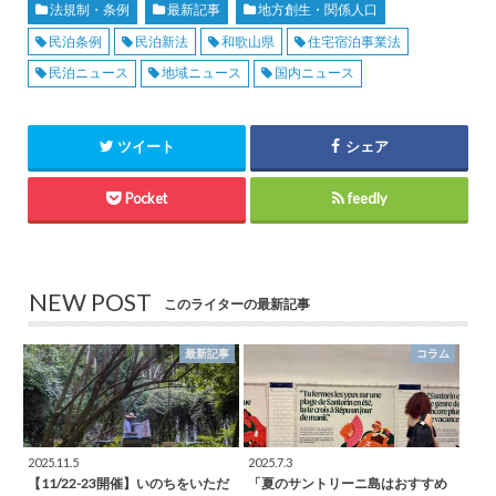
法規制・条例
最新記事
地方創生・関係人口
民泊条例
民泊新法
和歌山県
住宅宿泊事業法
民泊ニュース
地域ニュース
国内ニュース
ツイート
シェア
Pocket
feedly
NEW POST
このライターの最新記事
最新記事
コラム
2025.11.5
2025.7.3
【11/22-23開催】いのちをいただ
「夏のサントリーニ島はおすすめ