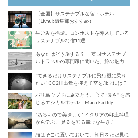
【全国】サステナブルな宿・ホテル
（Livhub編集部おすすめ）
生ごみを循環。コンポストを導入している
サステナブルな宿11選
あなたはどう旅する？ ｜ 英国サステナブ
ルトラベルの専門家に聞いた、旅の魅力
"できるだけサステナブルに飛行機に乗り
たい" CO2排出量を抑えて空を飛ぶには？
バリ島ウブドに旅立とう。心で ”良さ" を感
じるエシカルホテル「Mana Earthly
Paradise」
“あるもので美味しく” イタリアの郷土料理
から学ぶ 、足るを知る幸せな生き方
頭はそこに置いておいて。朝日をただ見に