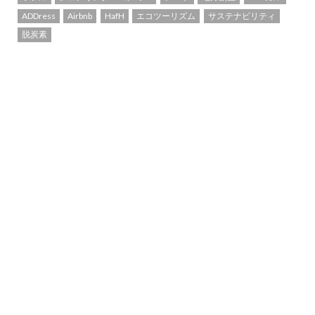
ADDress
Airbnb
HafH
エコツーリズム
サステナビリティ
脱炭素