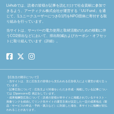
Livhubでは、読者の皆様が記事を読むだけで社会貢献に参加で
きるよう、アーティクル株式会社が運営する「
UU Fund
」を通
じて、1ユニークユーザーにつき0.1円をNPO団体に寄付する取
り組みを行っています。
当サイトは、サーバーの電力使用と取材活動のための移動に伴
うCO2排出などにおいて、排出削減およびカーボン・オフセッ
トに取り組んでいます（
詳細
）。
【広告主の開示について】
・当サイトは、主に広告主の皆様から支払われる広告収入により運営が成り立っ
ています。
・記事広告について：広告主より対価をいただき作成・掲載している記事につい
ては【Sponsored】表記をしています。
・成果報酬型広告について：読者の皆様が本サイトに掲載されているテキスト・
画像リンクを経由してリンク先サイトの運営主体が設定した一定の成果地点（製
品・サービスの申込・予約・購入など）に到達した場合、本サイトに報酬が支払
われることがあります。