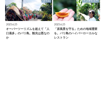
コラム
インタビュー
2025.6.25
2025.6.25
オーバーツーリズムを超えて「人
「原風景を守る」ための地域需要
口過多」のバリ島。観光は悪なの
を。バリ島のハイパーローカルな
か
レストラン