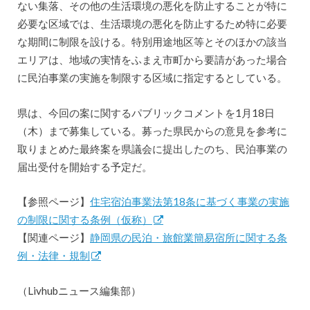
ない集落、その他の生活環境の悪化を防止することが特に
必要な区域では、生活環境の悪化を防止するため特に必要
な期間に制限を設ける。特別用途地区等とそのほかの該当
エリアは、地域の実情をふまえ市町から要請があった場合
に民泊事業の実施を制限する区域に指定するとしている。
県は、今回の案に関するパブリックコメントを1月18日
（木）まで募集している。募った県民からの意見を参考に
取りまとめた最終案を県議会に提出したのち、民泊事業の
届出受付を開始する予定だ。
【参照ページ】
住宅宿泊事業法第18条に基づく事業の実施
の制限に関する条例（仮称）
【関連ページ】
静岡県の民泊・旅館業簡易宿所に関する条
例・法律・規制
（Livhubニュース編集部）