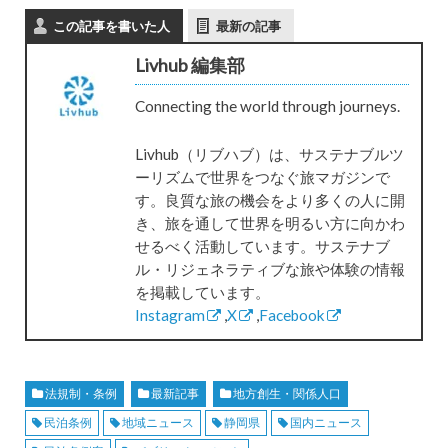
この記事を書いた人
最新の記事
Livhub 編集部
Connecting the world through journeys.
Livhub（リブハブ）は、サステナブルツ
ーリズムで世界をつなぐ旅マガジンで
す。良質な旅の機会をより多くの人に開
き、旅を通して世界を明るい方に向かわ
せるべく活動しています。サステナブ
ル・リジェネラティブな旅や体験の情報
を掲載しています。
Instagram
,
X
,
Facebook
法規制・条例
最新記事
地方創生・関係人口
民泊条例
地域ニュース
静岡県
国内ニュース