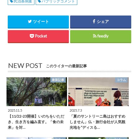
民泊条例案
パブリックコメント
ツイート
シェア
Pocket
feedly
NEW POST
このライターの最新記事
最新記事
コラム
2025.11.5
2025.7.3
【11/22-23開催】いのちをいただ
「夏のサントリーニ島はおすすめ
き、生き方を編み直す。「食の未
しません」仏・旅行会社が人気観
来」を対…
光地を“ディスる…