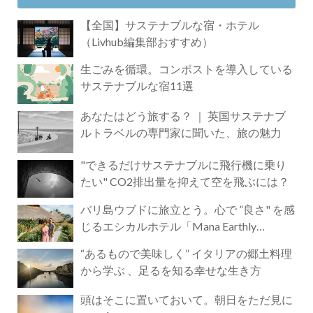
【全国】サステナブルな宿・ホテル
（Livhub編集部おすすめ）
生ごみを循環。コンポストを導入している
サステナブルな宿11選
あなたはどう旅する？ ｜ 英国サステナブ
ルトラベルの専門家に聞いた、旅の魅力
"できるだけサステナブルに飛行機に乗り
たい" CO2排出量を抑えて空を飛ぶには？
バリ島ウブドに旅立とう。心で ”良さ" を感
じるエシカルホテル「Mana Earthly
Paradise」
“あるもので美味しく” イタリアの郷土料理
から学ぶ 、足るを知る幸せな生き方
頭はそこに置いておいて。朝日をただ見に