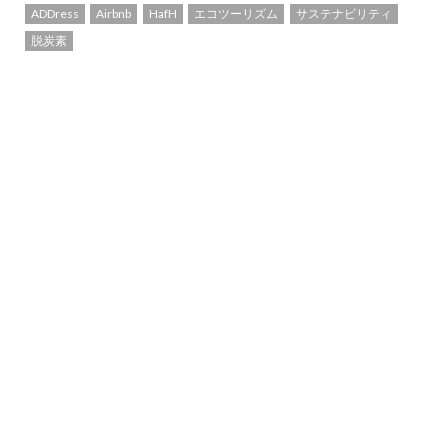
ADDress
Airbnb
HafH
エコツーリズム
サステナビリティ
脱炭素