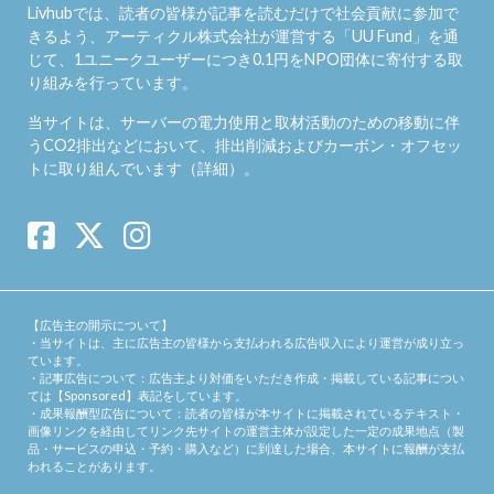
Livhubでは、読者の皆様が記事を読むだけで社会貢献に参加で
きるよう、アーティクル株式会社が運営する「
UU Fund
」を通
じて、1ユニークユーザーにつき0.1円をNPO団体に寄付する取
り組みを行っています。
当サイトは、サーバーの電力使用と取材活動のための移動に伴
うCO2排出などにおいて、排出削減およびカーボン・オフセッ
トに取り組んでいます（
詳細
）。
【広告主の開示について】
・当サイトは、主に広告主の皆様から支払われる広告収入により運営が成り立っ
ています。
・記事広告について：広告主より対価をいただき作成・掲載している記事につい
ては【Sponsored】表記をしています。
・成果報酬型広告について：読者の皆様が本サイトに掲載されているテキスト・
画像リンクを経由してリンク先サイトの運営主体が設定した一定の成果地点（製
品・サービスの申込・予約・購入など）に到達した場合、本サイトに報酬が支払
われることがあります。