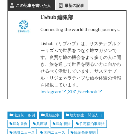
この記事を書いた人
最新の記事
Livhub 編集部
Connecting the world through journeys.
Livhub（リブハブ）は、サステナブルツ
ーリズムで世界をつなぐ旅マガジンで
す。良質な旅の機会をより多くの人に開
き、旅を通して世界を明るい方に向かわ
せるべく活動しています。サステナブ
ル・リジェネラティブな旅や体験の情報
を掲載しています。
Instagram
,
X
,
Facebook
法規制・条例
最新記事
地方創生・関係人口
民泊条例
兵庫県
民泊新法
住宅宿泊事業法
地域ニュース
国内ニュース
民泊条例規則