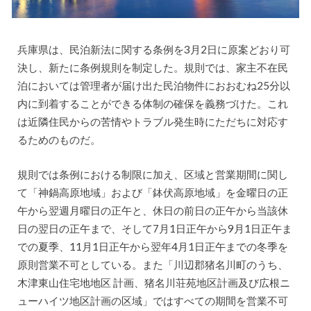
兵庫県は、民泊新法に関する条例を3月2日に原案どおり可
決し、新たに条例規則を制定した。規則では、家主不在民
泊においては管理者が届け出た民泊物件におおむね25分以
内に到着することができる体制の確保を義務づけた。これ
は近隣住民からの苦情やトラブル発生時にただちに対応す
るためのものだ。
規則では条例における制限に加え、区域と営業期間に関し
て「神鍋高原地域」および「鉢伏高原地域」を金曜日の正
午から翌週月曜日の正午と、休日の前日の正午から当該休
日の翌日の正午まで、そして7月1日正午から9月1日正午ま
での夏季、11月1日正午から翌年4月1日正午までの冬季を
原則営業不可としている。また「川辺郡猪名川町のうち、
木津東山住宅地地区 計画、猪名川荘苑地区計画及び広根ニ
ューハイツ地区計画の区域」ではすべての期間を営業不可