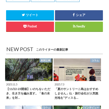
ツイート
シェア
Pocket
feedly
NEW POST
このライターの最新記事
最新記事
コラム
2025.11.5
2025.7.3
【11/22-23開催】いのちをいただ
「夏のサントリーニ島はおすすめ
き、生き方を編み直す。「食の未
しません」仏・旅行会社が人気観
来」を対…
光地を“ディスる…
コラム
インタビュー