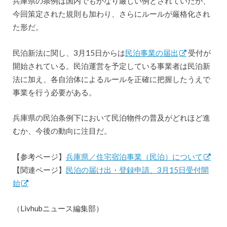
兵庫県の条例は国内でもかなり厳しい例とされていたが、
今回策定された規則も加わり、さらにルールが厳格化され
た形だ。
民泊新法に関し、3月15日からは
民泊事業の届出
受付が
開始されている。民泊運営を予定している事業者は民泊新
法に加え、各自治体によるルールを正確に把握したうえで
事業を行う必要がある。
兵庫県の民泊条例下において民泊物件の普及がどれほど進
むか、今後の動向に注目だ。
【参考ページ】
兵庫県／住宅宿泊事業（民泊）について
【関連ページ】
民泊の届け出・登録申請、3月15日受付開
始
（Livhubニュース編集部）