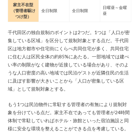
家主不在型
日曜昼～金曜
（管理者駆け
全日制限
全日制限
昼
つけ型）
千代田区の独自規制のポイントは2つだ。1つは「人口が密
集している区域」を区分して規制対象とする点だ。千代田
区は地方都市や住宅街にくらべ共同住宅が多く、共同住宅
に住む人は区民全体の約85%にあたる。一部地域では建ぺ
い率の制限がなく建物が近接している場合があり、そのよ
うな人口密度の高い地域では民泊ゲストが近隣住民の生活
に及ぼす影響が大きいことから「人口が密集している区
域」として規制対象とする。
もう1つは民泊物件に常駐する管理者の有無により規制対
象を分けている点だ。家主不在であっても管理者が24時間
体制で常駐していればホテル・旅館といった宿泊施設と同
様に安全な環境を整えることができる点を考慮している。