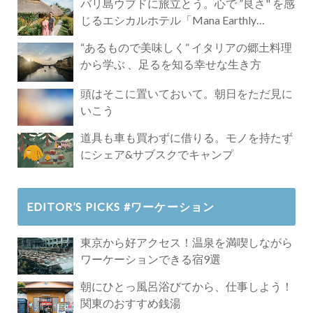
バリ島ウブドに旅立とう。心で ”良さ" を感
じるエシカルホテル「Mana Earthly
Paradise」
“あるもので美味しく” イタリアの郷土料理
から学ぶ 、足るを知る幸せな生き方
頭はそこに置いておいて。朝日をただ見に
いこう
道具も車も買わずに借りる。モノを持たず
にシェア&サブスクでキャンプ
EDITOR’S PICKS #ワーケーション
東京から好アクセス！温泉を満喫しながら
ワーケーションできる宿9選
朝にひとっ風呂浴びてから、仕事しよう！
関東のおすすめ銭湯