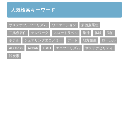
人気検索キーワード
サステナブルツーリズム
ワーケーション
多拠点居住
二拠点居住
テレワーク
スロートラベル
旅行
体験
民泊
ホテル
シェアリングエコノミー
アート
地方創生
ローカル
ADDress
Airbnb
HafH
エコツーリズム
サステナビリティ
脱炭素