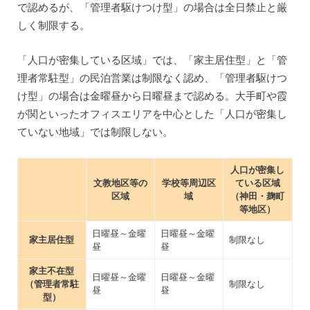
で認めるが、「管理者駆けつけ型」の場合は全日禁止と厳
しく制限する。
「人口が密集している区域」では、「家主居住型」と「管
理者常駐型」の民泊営業は制限なく認め、「管理者駆けつ
け型」の場合は金曜昼から日曜昼まで認める。大手町や霞
が関といったオフィスエリアを中心とした「人口が密集し
ていない地域」では制限しない。
人口が密集し
文教地区等の
学校等周辺区
ている区域
区域
域
（神田・麹町
等地区）
日曜昼～金曜
日曜昼～金曜
家主居住型
制限なし
昼
昼
家主不在型
日曜昼～金曜
日曜昼～金曜
（管理者常駐
制限なし
昼
昼
型）