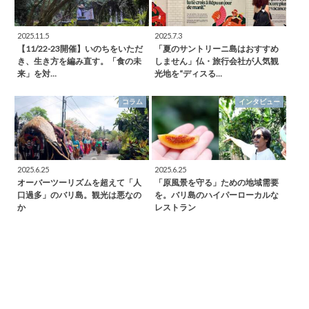
2025.11.5
2025.7.3
【11/22-23開催】いのちをいただ
「夏のサントリーニ島はおすすめ
き、生き方を編み直す。「食の未
しません」仏・旅行会社が人気観
来」を対…
光地を“ディスる…
コラム
インタビュー
2025.6.25
2025.6.25
オーバーツーリズムを超えて「人
「原風景を守る」ための地域需要
口過多」のバリ島。観光は悪なの
を。バリ島のハイパーローカルな
か
レストラン