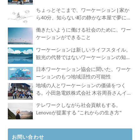
ちょっとそこまで、ワーケーション | 家か
ら40分、知らない町の静かな本屋で夢に近
づく4時間の旅
働きたいように働ける社会のために、ワー
ケーションができること
ワーケーションは新しいライフスタイル。
観光の代替ではないワーケーションの知ら
れざる魅力
日本ワーケーション協会に聞いた、ワーケ
ーションのもつ地域活性の可能性
地域の人とワーケーションの価値をつく
る。小田急電鉄株式会社 木谷周吾さんイン
タビュー
テレワークしながら社会貢献もする。
Lenovoが提案する ”これからの生き方"
お問い合わせ