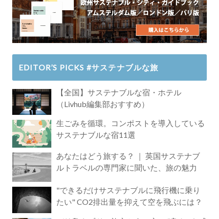
EDITOR’S PICKS #サステナブルな旅
【全国】サステナブルな宿・ホテル
（Livhub編集部おすすめ）
生ごみを循環。コンポストを導入している
サステナブルな宿11選
あなたはどう旅する？ ｜ 英国サステナブ
ルトラベルの専門家に聞いた、旅の魅力
"できるだけサステナブルに飛行機に乗り
たい" CO2排出量を抑えて空を飛ぶには？