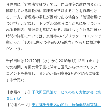
具体的に「管理者常駐型」では、届出住宅の建物内または
隣接している建物内に管理者が常駐することを義務付け
る。一方、管理者の常駐が困難である場合を「管理者駆け
つけ型」と定義し、トラブル発生時にただちに駆けつけら
れる範囲内に管理者を常駐させる。駆けつけられる距離や
時間の詳細については、京都市のパブリック・コメントで
挙がった「10分以内かつ半径800m以内」をもとに検討中
だという。
千代田区は12月20日（水）から2018年1月12日（金）ま
での期間、今回の骨子案に関する区民からのパブリック・
コメントを募集し、まとめた条例案を2月の区議会に提出
する予定だ。
【参照ページ】
千代田区民泊サービスのあり方検討会（第
３回）
【関連ページ】
東京都千代田区の民泊・旅館業簡易宿所に