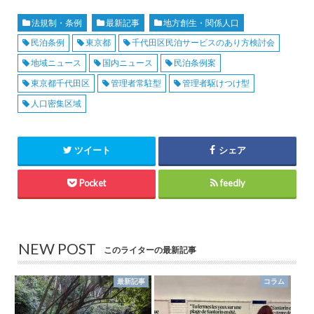
法規制・条例
最新記事
地方創生・関係人口
民泊条例
東京都
千代田区民泊サービスのあり方検討会
地域ニュース
国内ニュース
民泊条例案
東京都千代田区
管理者常駐型
管理者駆けつけ型
人口密集区域
ツイート
シェア
Pocket
feedly
NEW POST
このライターの最新記事
最新記事
コラム