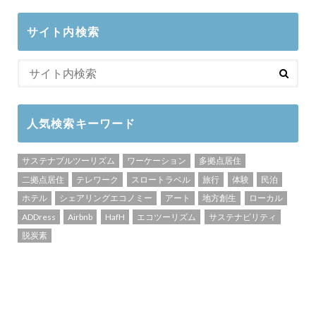
サイト内検索
人気検索キーワード
サステナブルツーリズム
ワーケーション
多拠点居住
二拠点居住
テレワーク
スロートラベル
旅行
体験
民泊
ホテル
シェアリングエコノミー
アート
地方創生
ローカル
ADDress
Airbnb
HafH
エコツーリズム
サステナビリティ
脱炭素