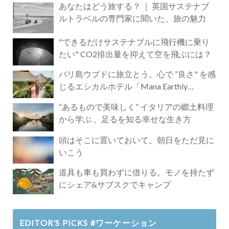
あなたはどう旅する？ ｜ 英国サステナブ
ルトラベルの専門家に聞いた、旅の魅力
"できるだけサステナブルに飛行機に乗り
たい" CO2排出量を抑えて空を飛ぶには？
バリ島ウブドに旅立とう。心で ”良さ" を感
じるエシカルホテル「Mana Earthly
Paradise」
“あるもので美味しく” イタリアの郷土料理
から学ぶ 、足るを知る幸せな生き方
頭はそこに置いておいて。朝日をただ見に
いこう
道具も車も買わずに借りる。モノを持たず
にシェア&サブスクでキャンプ
EDITOR’S PICKS #ワーケーション