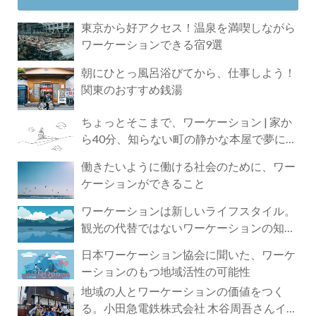
東京から好アクセス！温泉を満喫しながら
ワーケーションできる宿9選
朝にひとっ風呂浴びてから、仕事しよう！
関東のおすすめ銭湯
ちょっとそこまで、ワーケーション | 家か
ら40分、知らない町の静かな本屋で夢に近
づく4時間の旅
働きたいように働ける社会のために、ワー
ケーションができること
ワーケーションは新しいライフスタイル。
観光の代替ではないワーケーションの知ら
れざる魅力
日本ワーケーション協会に聞いた、ワーケ
ーションのもつ地域活性の可能性
地域の人とワーケーションの価値をつく
る。小田急電鉄株式会社 木谷周吾さんイン