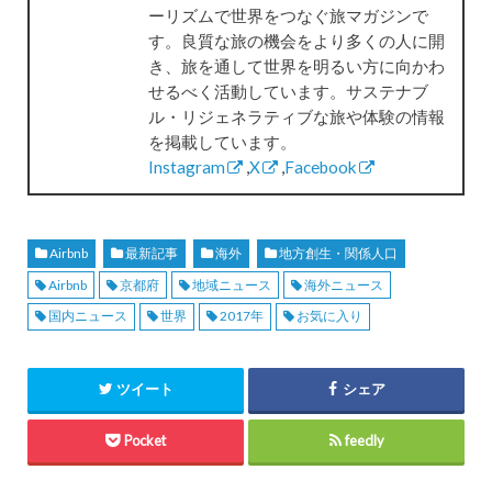
ーリズムで世界をつなぐ旅マガジンで
す。良質な旅の機会をより多くの人に開
き、旅を通して世界を明るい方に向かわ
せるべく活動しています。サステナブ
ル・リジェネラティブな旅や体験の情報
を掲載しています。
Instagram
,
X
,
Facebook
Airbnb
最新記事
海外
地方創生・関係人口
Airbnb
京都府
地域ニュース
海外ニュース
国内ニュース
世界
2017年
お気に入り
ツイート
シェア
Pocket
feedly