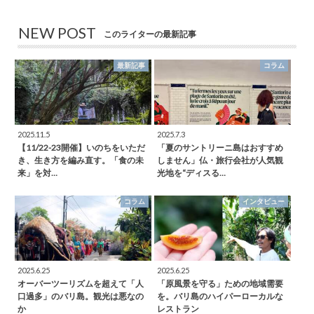
NEW POST
このライターの最新記事
最新記事
コラム
2025.11.5
2025.7.3
【11/22-23開催】いのちをいただ
「夏のサントリーニ島はおすすめ
き、生き方を編み直す。「食の未
しません」仏・旅行会社が人気観
来」を対…
光地を“ディスる…
コラム
インタビュー
2025.6.25
2025.6.25
オーバーツーリズムを超えて「人
「原風景を守る」ための地域需要
口過多」のバリ島。観光は悪なの
を。バリ島のハイパーローカルな
か
レストラン