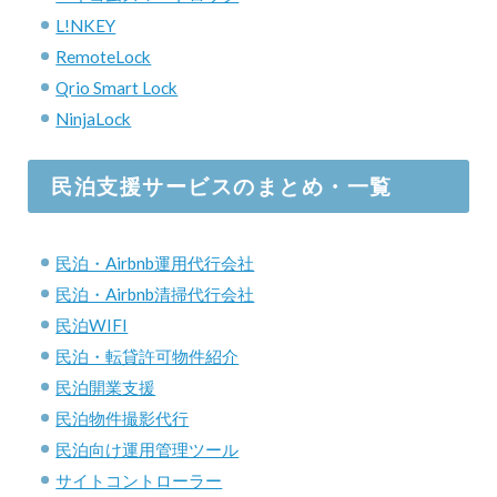
L!NKEY
RemoteLock
Qrio Smart Lock
NinjaLock
民泊支援サービスのまとめ・一覧
民泊・Airbnb運用代行会社
民泊・Airbnb清掃代行会社
民泊WIFI
民泊・転貸許可物件紹介
民泊開業支援
民泊物件撮影代行
民泊向け運用管理ツール
サイトコントローラー