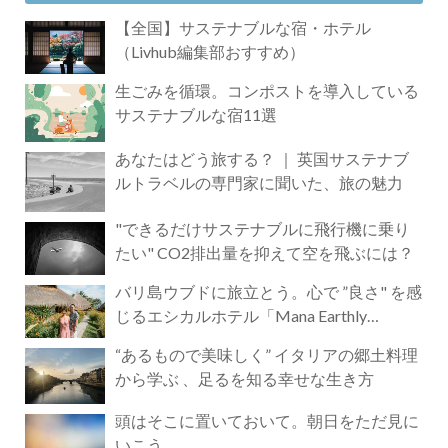
【全国】サステナブルな宿・ホテル
（Livhub編集部おすすめ）
生ごみを循環。コンポストを導入している
サステナブルな宿11選
あなたはどう旅する？ ｜ 英国サステナブ
ルトラベルの専門家に聞いた、旅の魅力
"できるだけサステナブルに飛行機に乗り
たい" CO2排出量を抑えて空を飛ぶには？
バリ島ウブドに旅立とう。心で ”良さ" を感
じるエシカルホテル「Mana Earthly
Paradise」
“あるもので美味しく” イタリアの郷土料理
から学ぶ 、足るを知る幸せな生き方
頭はそこに置いておいて。朝日をただ見に
いこう