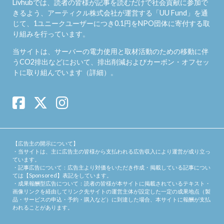
Livhubでは、読者の皆様が記事を読むだけで社会貢献に参加で
きるよう、アーティクル株式会社が運営する「
UU Fund
」を通
じて、1ユニークユーザーにつき0.1円をNPO団体に寄付する取
り組みを行っています。
当サイトは、サーバーの電力使用と取材活動のための移動に伴
うCO2排出などにおいて、排出削減およびカーボン・オフセッ
トに取り組んでいます（
詳細
）。
【広告主の開示について】
・当サイトは、主に広告主の皆様から支払われる広告収入により運営が成り立っ
ています。
・記事広告について：広告主より対価をいただき作成・掲載している記事につい
ては【Sponsored】表記をしています。
・成果報酬型広告について：読者の皆様が本サイトに掲載されているテキスト・
画像リンクを経由してリンク先サイトの運営主体が設定した一定の成果地点（製
品・サービスの申込・予約・購入など）に到達した場合、本サイトに報酬が支払
われることがあります。