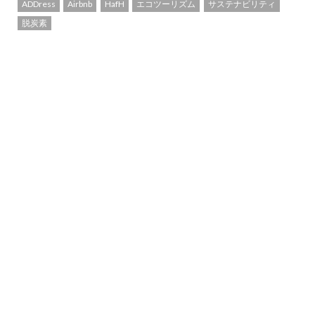
ADDress
Airbnb
HafH
エコツーリズム
サステナビリティ
脱炭素