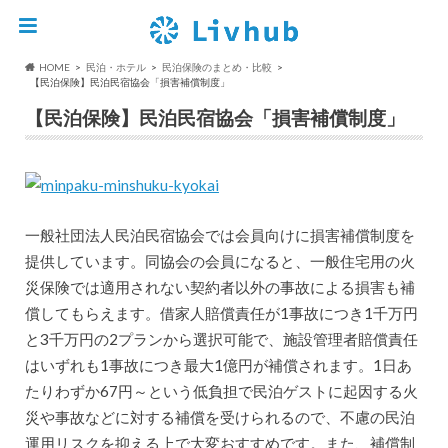
HOME
民泊・ホテル
民泊保険のまとめ・比較
【民泊保険】民泊民宿協会「損害補償制度」
【民泊保険】民泊民宿協会「損害補償制度」
一般社団法人民泊民宿協会では会員向けに損害補償制度を
提供しています。同協会の会員になると、一般住宅用の火
災保険では適用されない契約者以外の事故による損害も補
償してもらえます。借家人賠償責任が1事故につき1千万円
と3千万円の2プランから選択可能で、施設管理者賠償責任
はいずれも1事故につき最大1億円が補償されます。1日あ
たりわずか67円～という低負担で民泊ゲストに起因する火
災や事故などに対する補償を受けられるので、不慮の民泊
運用リスクを抑える上で大変おすすめです。また、補償制