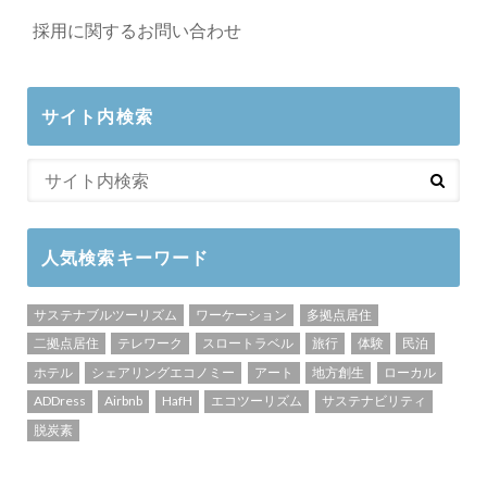
採用に関するお問い合わせ
サイト内検索
人気検索キーワード
サステナブルツーリズム
ワーケーション
多拠点居住
二拠点居住
テレワーク
スロートラベル
旅行
体験
民泊
ホテル
シェアリングエコノミー
アート
地方創生
ローカル
ADDress
Airbnb
HafH
エコツーリズム
サステナビリティ
脱炭素