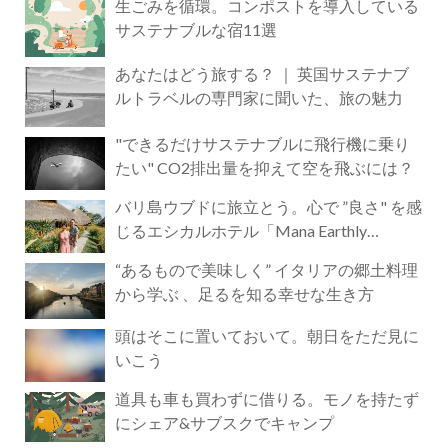
生ごみを循環。コンポストを導入している
サステナブルな宿11選
あなたはどう旅する？ ｜ 英国サステナブ
ルトラベルの専門家に聞いた、旅の魅力
"できるだけサステナブルに飛行機に乗り
たい" CO2排出量を抑えて空を飛ぶには？
バリ島ウブドに旅立とう。心で ”良さ" を感
じるエシカルホテル「Mana Earthly
Paradise」
“あるもので美味しく” イタリアの郷土料理
から学ぶ 、足るを知る幸せな生き方
頭はそこに置いておいて。朝日をただ見に
いこう
道具も車も買わずに借りる。モノを持たず
にシェア&サブスクでキャンプ