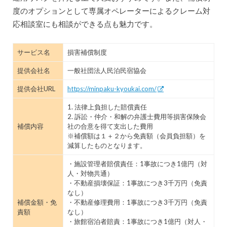
度のオプションとして専属オペレーターによるクレーム対
応相談室にも相談ができる点も魅力です。
サービス名
損害補償制度
提供会社名
一般社団法人民泊民宿協会
提供会社URL
https://minpaku-kyoukai.com/
1. 法律上負担した賠償責任
2. 訴訟・仲介・和解の弁護士費用等損害保険会
補償内容
社の合意を得て支出した費用
※補償額は１＋２から免責額（会員負担額）を
減算したものとなります。
・施設管理者賠償責任：1事故につき1億円（対
人・対物共通）
・不動産損壊保証：1事故につき3千万円（免責
なし）
補償金額・免
・不動産修理費用：1事故につき3千万円（免責
責額
なし）
・旅館宿泊者賠責：1事故につき1億円（対人・