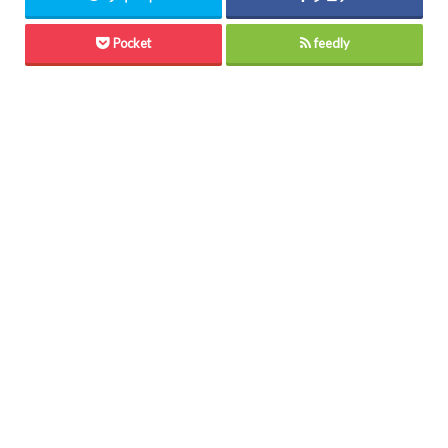
Pocket
feedly