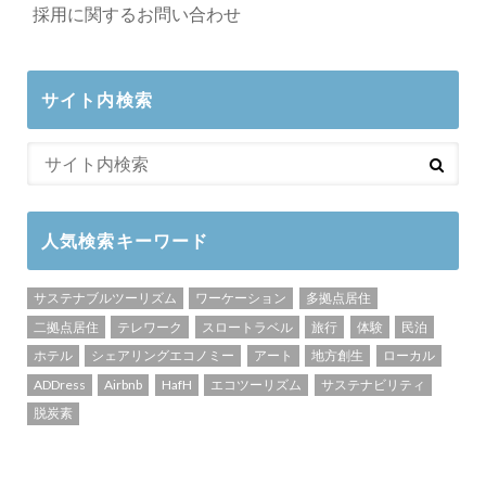
採用に関するお問い合わせ
サイト内検索
人気検索キーワード
サステナブルツーリズム
ワーケーション
多拠点居住
二拠点居住
テレワーク
スロートラベル
旅行
体験
民泊
ホテル
シェアリングエコノミー
アート
地方創生
ローカル
ADDress
Airbnb
HafH
エコツーリズム
サステナビリティ
脱炭素