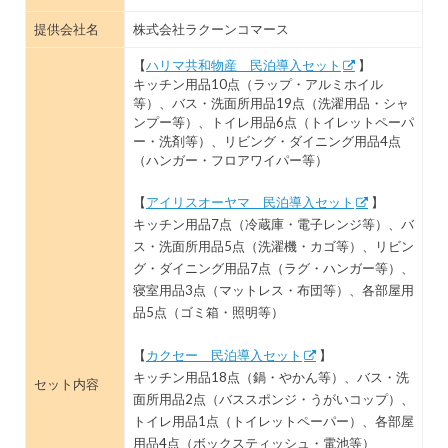
提供会社名
株式会社ラクーンコマース
【
ハリマ共和物産 民泊導入セット
】
キッチン用品10点（ラップ・アルミホイル
等）、バス・洗面所用品19点（洗濯用品・シャ
ンプー等）、トイレ用品6点（トイレットペーパ
ー・洗剤等）、リビング・ダイニング用品4点
（ハンガー・フロアワイパー等）
【
アイリスオーヤマ 民泊導入セット
】
キッチン用品7点（冷蔵庫・電子レンジ等）、バ
ス・洗面所用品5点（洗濯機・カゴ等）、リビン
グ・ダイニング用品7点（ラグ・ハンガー等）、
寝室用品3点（マットレス・布団等）、各部屋用
品5点（ゴミ箱・照明等）
【
カクセー 民泊導入セット
】
キッチン用品18点（鍋・やかん等）、バス・洗
セット内容
面所用品2点（バススポンジ・うがいコップ）、
トイレ用品1点（トイレットペーパー）、各部屋
用品4点（ボックスティッシュ・電池等）