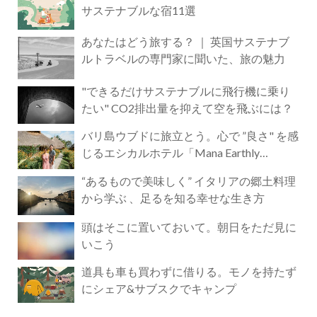
サステナブルな宿11選
あなたはどう旅する？ ｜ 英国サステナブ
ルトラベルの専門家に聞いた、旅の魅力
"できるだけサステナブルに飛行機に乗り
たい" CO2排出量を抑えて空を飛ぶには？
バリ島ウブドに旅立とう。心で ”良さ" を感
じるエシカルホテル「Mana Earthly
Paradise」
“あるもので美味しく” イタリアの郷土料理
から学ぶ 、足るを知る幸せな生き方
頭はそこに置いておいて。朝日をただ見に
いこう
道具も車も買わずに借りる。モノを持たず
にシェア&サブスクでキャンプ