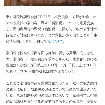
東京都税制調査会は8月24日、小委員会にて都が独自にホ
テルや旅館の宿泊客に課す「宿泊税」について意見交換
し、民泊利用時の課税（宿泊税）に関して「税の公平性の
観点から対象にすべきだ」との意見が多く出たことを日本
経済新聞が8月25日付けで
報じた
。
宿泊税は観光の振興を図る施策に要する費用に充てるた
め、宿泊者に一定の負担を求めるものだ。東京都における
税額は1人1泊1万円以上で100円、1万5千円以上で200円
であり、2016年度の税収は約23億円だった。
これまで宿泊者のみが課税対象だったが、近年の観光動向
の変化に応じ、宿泊税の課税については改めて議論されて
いる。東京都以外の他の自治体において、京都府では宿泊
施設も課税対象とするのが妥当であるとの意見や、高額な