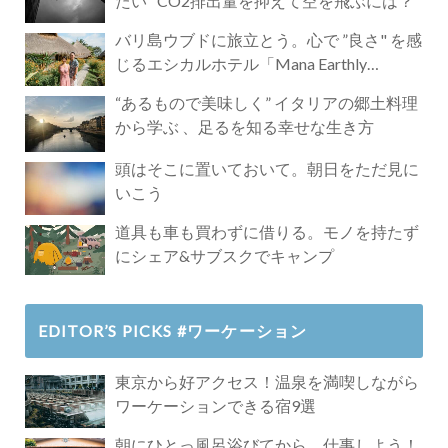
たい" CO2排出量を抑えて空を飛ぶには？
バリ島ウブドに旅立とう。心で ”良さ" を感
じるエシカルホテル「Mana Earthly
Paradise」
“あるもので美味しく” イタリアの郷土料理
から学ぶ 、足るを知る幸せな生き方
頭はそこに置いておいて。朝日をただ見に
いこう
道具も車も買わずに借りる。モノを持たず
にシェア&サブスクでキャンプ
EDITOR’S PICKS #ワーケーション
東京から好アクセス！温泉を満喫しながら
ワーケーションできる宿9選
朝にひとっ風呂浴びてから、仕事しよう！