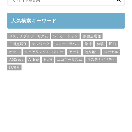
人気検索キーワード
サステナブルツーリズム
ワーケーション
多拠点居住
二拠点居住
テレワーク
スロートラベル
旅行
体験
民泊
ホテル
シェアリングエコノミー
アート
地方創生
ローカル
ADDress
Airbnb
HafH
エコツーリズム
サステナビリティ
脱炭素