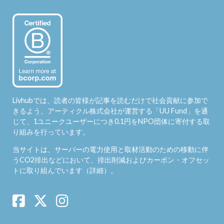
Livhubでは、読者の皆様が記事を読むだけで社会貢献に参加で
きるよう、アーティクル株式会社が運営する「
UU Fund
」を通
じて、1ユニークユーザーにつき0.1円をNPO団体に寄付する取
り組みを行っています。
当サイトは、サーバーの電力使用と取材活動のための移動に伴
うCO2排出などにおいて、排出削減およびカーボン・オフセッ
トに取り組んでいます（
詳細
）。