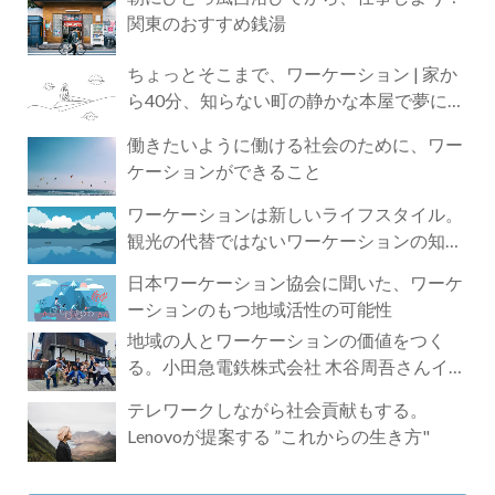
関東のおすすめ銭湯
ちょっとそこまで、ワーケーション | 家か
ら40分、知らない町の静かな本屋で夢に近
づく4時間の旅
働きたいように働ける社会のために、ワー
ケーションができること
ワーケーションは新しいライフスタイル。
観光の代替ではないワーケーションの知ら
れざる魅力
日本ワーケーション協会に聞いた、ワーケ
ーションのもつ地域活性の可能性
地域の人とワーケーションの価値をつく
る。小田急電鉄株式会社 木谷周吾さんイン
タビュー
テレワークしながら社会貢献もする。
Lenovoが提案する ”これからの生き方"