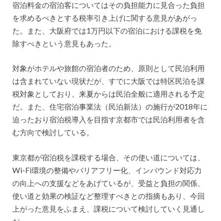
宿泊料金の宿泊客についてはその負担能力に見合った負担
を求めるべきとする税率引き上げに関する意見があがっ
た。また、大阪府では1万円以下の宿泊における課税を免
除すべきという意見もあった。
対象がホテルや旅館の宿泊者のため、原則として民泊利用
は含まれていない現状だが、すでに大阪では特区民泊を課
税対象としており、来夏からは民泊全般に適用される予定
だ。また、住宅宿泊事業法（民泊新法）の施行が2018年に
迫ったおり宿泊税導入を目指す京都市では民泊利用者を含
む方向で検討している。
東京都が宿泊税を課税する場合、その使い道については、
Wi-Fi環境の整備やバリアフリー化、インバウンド対応力
の向上への支援などをあげているが、受益と負担の関係、
使い道と効果の検証など整理すべきとの指摘もあり、今回
上がった意見をふまえ、課税について検討していく見通し