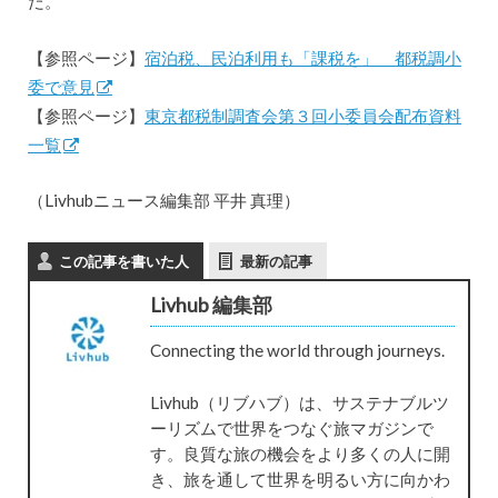
だ。
【参照ページ】
宿泊税、民泊利用も「課税を」 都税調小
委で意見
【参照ページ】
東京都税制調査会第３回小委員会配布資料
一覧
（Livhubニュース編集部 平井 真理）
この記事を書いた人
最新の記事
Livhub 編集部
Connecting the world through journeys.
Livhub（リブハブ）は、サステナブルツ
ーリズムで世界をつなぐ旅マガジンで
す。良質な旅の機会をより多くの人に開
き、旅を通して世界を明るい方に向かわ