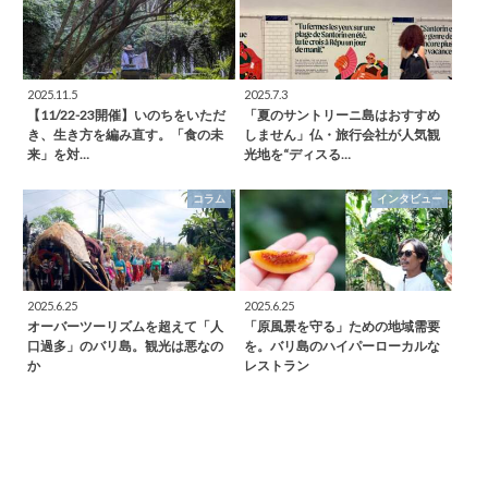
2025.11.5
2025.7.3
【11/22-23開催】いのちをいただ
「夏のサントリーニ島はおすすめ
き、生き方を編み直す。「食の未
しません」仏・旅行会社が人気観
来」を対…
光地を“ディスる…
コラム
インタビュー
2025.6.25
2025.6.25
オーバーツーリズムを超えて「人
「原風景を守る」ための地域需要
口過多」のバリ島。観光は悪なの
を。バリ島のハイパーローカルな
か
レストラン