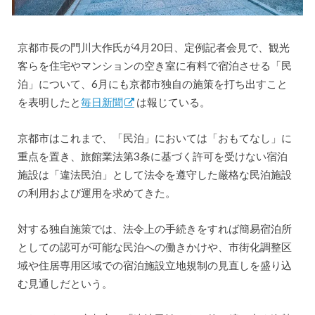
京都市長の門川大作氏が4月20日、定例記者会見で、観光
客らを住宅やマンションの空き室に有料で宿泊させる「民
泊」について、6月にも京都市独自の施策を打ち出すこと
を表明したと
毎日新聞
は報じている。
京都市はこれまで、「民泊」においては「おもてなし」に
重点を置き、旅館業法第3条に基づく許可を受けない宿泊
施設は「違法民泊」として法令を遵守した厳格な民泊施設
の利用および運用を求めてきた。
対する独自施策では、法令上の手続きをすれば簡易宿泊所
としての認可が可能な民泊への働きかけや、市街化調整区
域や住居専用区域での宿泊施設立地規制の見直しを盛り込
む見通しだという。