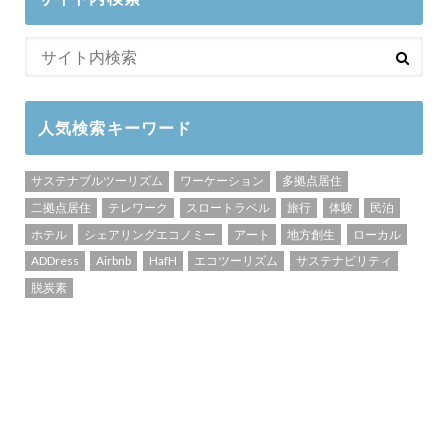
人気検索キーワード
サステナブルツーリズム
ワーケーション
多拠点居住
二拠点居住
テレワーク
スロートラベル
旅行
体験
民泊
ホテル
シェアリングエコノミー
アート
地方創生
ローカル
ADDress
Airbnb
HafH
エコツーリズム
サステナビリティ
脱炭素