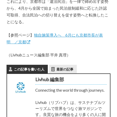
これにより、京都市は「違法民泊」を一律で締め出す姿勢
から、4月から全国で始まった民泊規制緩和に応じた許認
可取得、合法民泊への切り替えを促す姿勢へと転換したこ
とになる。
【参照ページ】
独自施策導入へ 6月にも京都市長が表
明 ／京都
（Livhubニュース編集部 平井 真理）
この記事を書いた人
最新の記事
Livhub 編集部
Connecting the world through journeys.
Livhub（リブハブ）は、サステナブルツ
ーリズムで世界をつなぐ旅マガジンで
す。良質な旅の機会をより多くの人に開