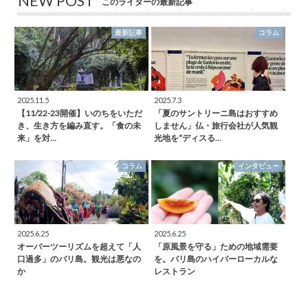
NEW POST
このライターの最新記事
最新記事
コラム
2025.11.5
2025.7.3
【11/22-23開催】いのちをいただ
「夏のサントリーニ島はおすすめ
き、生き方を編み直す。「食の未
しません」仏・旅行会社が人気観
来」を対…
光地を“ディスる…
コラム
インタビュー
2025.6.25
2025.6.25
オーバーツーリズムを超えて「人
「原風景を守る」ための地域需要
口過多」のバリ島。観光は悪なの
を。バリ島のハイパーローカルな
か
レストラン