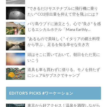
"できるだけサステナブルに飛行機に乗り
たい" CO2排出量を抑えて空を飛ぶには？
バリ島ウブドに旅立とう。心で ”良さ" を感
じるエシカルホテル「Mana Earthly
Paradise」
“あるもので美味しく” イタリアの郷土料理
から学ぶ 、足るを知る幸せな生き方
頭はそこに置いておいて。朝日をただ見に
いこう
道具も車も買わずに借りる。モノを持たず
にシェア&サブスクでキャンプ
EDITOR’S PICKS #ワーケーション
東京から好アクセス！温泉を満喫しながら