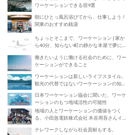
ワーケーションできる宿9選
朝にひとっ風呂浴びてから、仕事しよう！
関東のおすすめ銭湯
ちょっとそこまで、ワーケーション | 家か
ら40分、知らない町の静かな本屋で夢に近
づく4時間の旅
働きたいように働ける社会のために、ワー
ケーションができること
ワーケーションは新しいライフスタイル。
観光の代替ではないワーケーションの知ら
れざる魅力
日本ワーケーション協会に聞いた、ワーケ
ーションのもつ地域活性の可能性
地域の人とワーケーションの価値をつく
る。小田急電鉄株式会社 木谷周吾さんイン
タビュー
テレワークしながら社会貢献もする。