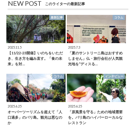
NEW POST
このライターの最新記事
最新記事
コラム
2025.11.5
2025.7.3
【11/22-23開催】いのちをいただ
「夏のサントリーニ島はおすすめ
き、生き方を編み直す。「食の未
しません」仏・旅行会社が人気観
来」を対…
光地を“ディスる…
コラム
インタビュー
2025.6.25
2025.6.25
オーバーツーリズムを超えて「人
「原風景を守る」ための地域需要
口過多」のバリ島。観光は悪なの
を。バリ島のハイパーローカルな
か
レストラン