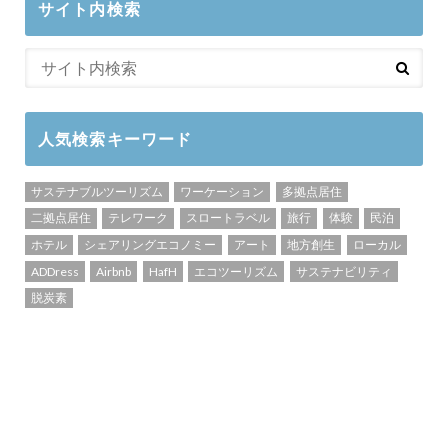
サイト内検索
人気検索キーワード
サステナブルツーリズム
ワーケーション
多拠点居住
二拠点居住
テレワーク
スロートラベル
旅行
体験
民泊
ホテル
シェアリングエコノミー
アート
地方創生
ローカル
ADDress
Airbnb
HafH
エコツーリズム
サステナビリティ
脱炭素