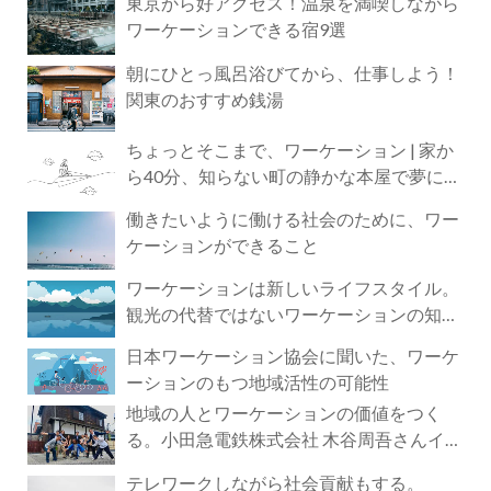
東京から好アクセス！温泉を満喫しながら
ワーケーションできる宿9選
朝にひとっ風呂浴びてから、仕事しよう！
関東のおすすめ銭湯
ちょっとそこまで、ワーケーション | 家か
ら40分、知らない町の静かな本屋で夢に近
づく4時間の旅
働きたいように働ける社会のために、ワー
ケーションができること
ワーケーションは新しいライフスタイル。
観光の代替ではないワーケーションの知ら
れざる魅力
日本ワーケーション協会に聞いた、ワーケ
ーションのもつ地域活性の可能性
地域の人とワーケーションの価値をつく
る。小田急電鉄株式会社 木谷周吾さんイン
タビュー
テレワークしながら社会貢献もする。