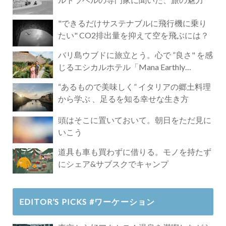
"できるだけサステナブルに飛行機に乗り
たい" CO2排出量を抑えて空を飛ぶには？
バリ島ウブドに旅立とう。心で ”良さ" を感
じるエシカルホテル「Mana Earthly
Paradise」
“あるもので美味しく” イタリアの郷土料理
から学ぶ 、足るを知る幸せな生き方
頭はそこに置いておいて。朝日をただ見に
いこう
道具も車も買わずに借りる。モノを持たず
にシェア&サブスクでキャンプ
EDITOR’S PICKS #ワーケーション