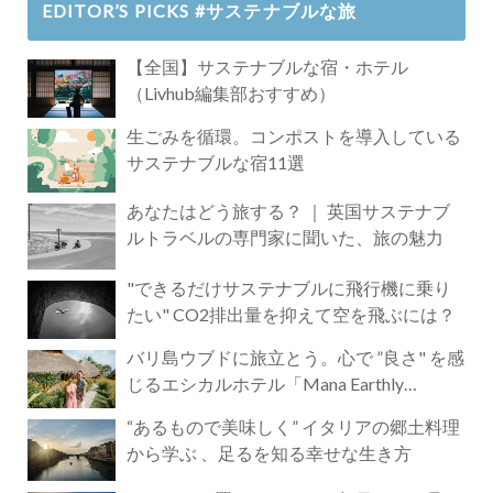
EDITOR’S PICKS #サステナブルな旅
【全国】サステナブルな宿・ホテル
（Livhub編集部おすすめ）
生ごみを循環。コンポストを導入している
サステナブルな宿11選
あなたはどう旅する？ ｜ 英国サステナブ
ルトラベルの専門家に聞いた、旅の魅力
"できるだけサステナブルに飛行機に乗り
たい" CO2排出量を抑えて空を飛ぶには？
バリ島ウブドに旅立とう。心で ”良さ" を感
じるエシカルホテル「Mana Earthly
Paradise」
“あるもので美味しく” イタリアの郷土料理
から学ぶ 、足るを知る幸せな生き方