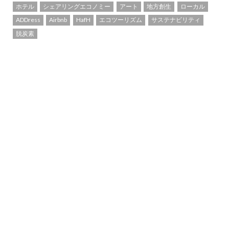
ホテル
シェアリングエコノミー
アート
地方創生
ローカル
ADDress
Airbnb
HafH
エコツーリズム
サステナビリティ
脱炭素