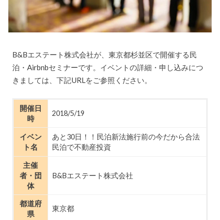
B&Bエステート株式会社が、東京都杉並区で開催する民
泊・Airbnbセミナーです。イベントの詳細・申し込みにつ
きましては、下記URLをご参照ください。
開催日
2018/5/19
時
イベン
あと30日！！民泊新法施行前の今だから合法
ト名
民泊で不動産投資
主催
者・団
B&Bエステート株式会社
体
都道府
東京都
県