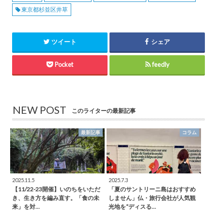
東京都杉並区井草
ツイート
シェア
Pocket
feedly
NEW POST
このライターの最新記事
最新記事
コラム
2025.11.5
2025.7.3
【11/22-23開催】いのちをいただ
「夏のサントリーニ島はおすすめ
き、生き方を編み直す。「食の未
しません」仏・旅行会社が人気観
来」を対…
光地を“ディスる…