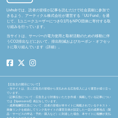
Livhubでは、読者の皆様が記事を読むだけで社会貢献に参加で
きるよう、アーティクル株式会社が運営する「
UU Fund
」を通
じて、1ユニークユーザーにつき0.1円をNPO団体に寄付する取
り組みを行っています。
当サイトは、サーバーの電力使用と取材活動のための移動に伴
うCO2排出などにおいて、排出削減およびカーボン・オフセッ
トに取り組んでいます（
詳細
）。
【広告主の開示について】
・当サイトは、主に広告主の皆様から支払われる広告収入により運営が成り立っ
ています。
・記事広告について：広告主より対価をいただき作成・掲載している記事につい
ては【Sponsored】表記をしています。
・成果報酬型広告について：読者の皆様が本サイトに掲載されているテキスト・
画像リンクを経由してリンク先サイトの運営主体が設定した一定の成果地点（製
品・サービスの申込・予約・購入など）に到達した場合、本サイトに報酬が支払
われることがあります。