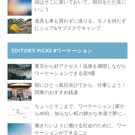
頭はそこに置いておいて。朝日をただ見に
いこう
道具も車も買わずに借りる。モノを持たず
にシェア&サブスクでキャンプ
EDITOR’S PICKS #ワーケーション
東京から好アクセス！温泉を満喫しながら
ワーケーションできる宿9選
朝にひとっ風呂浴びてから、仕事しよう！
関東のおすすめ銭湯
ちょっとそこまで、ワーケーション | 家か
ら40分、知らない町の静かな本屋で夢に近
づく4時間の旅
働きたいように働ける社会のために、ワー
ケーションができること