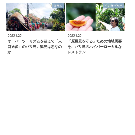
コラム
インタビュー
2025.6.25
2025.6.25
オーバーツーリズムを超えて「人
「原風景を守る」ための地域需要
口過多」のバリ島。観光は悪なの
を。バリ島のハイパーローカルな
か
レストラン