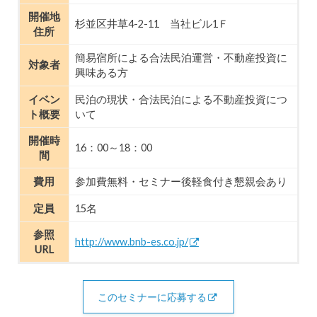
開催地
杉並区井草4-2-11 当社ビル1Ｆ
住所
簡易宿所による合法民泊運営・不動産投資に
対象者
興味ある方
イベン
民泊の現状・合法民泊による不動産投資につ
ト概要
いて
開催時
16：00～18：00
間
費用
参加費無料・セミナー後軽食付き懇親会あり
定員
15名
参照
http://www.bnb-es.co.jp/
URL
このセミナーに応募する