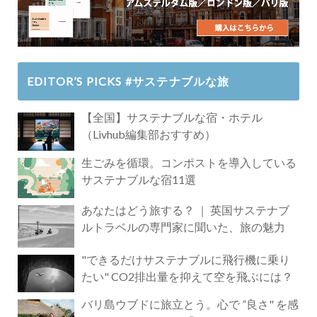
EDITOR’S PICKS #サステナブルな旅
【全国】サステナブルな宿・ホテル
（Livhub編集部おすすめ）
生ごみを循環。コンポストを導入している
サステナブルな宿11選
あなたはどう旅する？ ｜ 英国サステナブ
ルトラベルの専門家に聞いた、旅の魅力
"できるだけサステナブルに飛行機に乗り
たい" CO2排出量を抑えて空を飛ぶには？
バリ島ウブドに旅立とう。心で ”良さ" を感