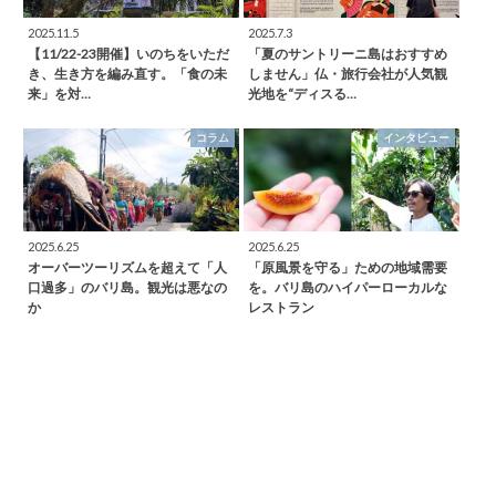
2025.11.5
2025.7.3
【11/22-23開催】いのちをいただ
「夏のサントリーニ島はおすすめ
き、生き方を編み直す。「食の未
しません」仏・旅行会社が人気観
来」を対…
光地を“ディスる…
コラム
インタビュー
2025.6.25
2025.6.25
オーバーツーリズムを超えて「人
「原風景を守る」ための地域需要
口過多」のバリ島。観光は悪なの
を。バリ島のハイパーローカルな
か
レストラン