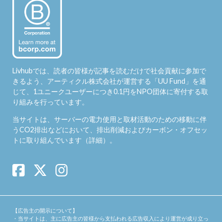
Livhubでは、読者の皆様が記事を読むだけで社会貢献に参加で
きるよう、アーティクル株式会社が運営する「
UU Fund
」を通
じて、1ユニークユーザーにつき0.1円をNPO団体に寄付する取
り組みを行っています。
当サイトは、サーバーの電力使用と取材活動のための移動に伴
うCO2排出などにおいて、排出削減およびカーボン・オフセッ
トに取り組んでいます（
詳細
）。
【広告主の開示について】
・当サイトは、主に広告主の皆様から支払われる広告収入により運営が成り立っ