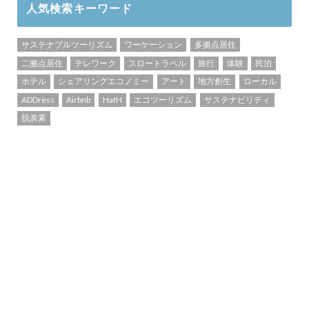
人気検索キーワード
サステナブルツーリズム
ワーケーション
多拠点居住
二拠点居住
テレワーク
スロートラベル
旅行
体験
民泊
ホテル
シェアリングエコノミー
アート
地方創生
ローカル
ADDress
Airbnb
HafH
エコツーリズム
サステナビリティ
脱炭素