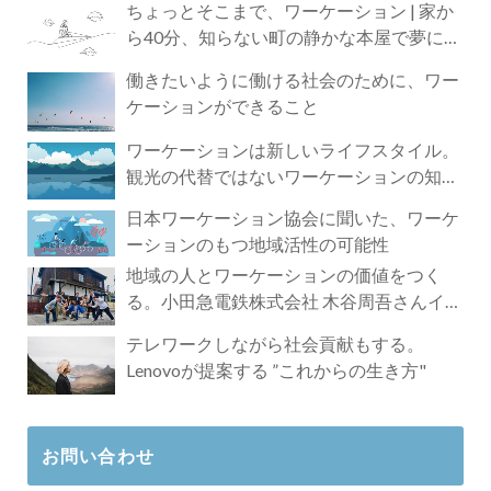
ちょっとそこまで、ワーケーション | 家か
ら40分、知らない町の静かな本屋で夢に近
づく4時間の旅
働きたいように働ける社会のために、ワー
ケーションができること
ワーケーションは新しいライフスタイル。
観光の代替ではないワーケーションの知ら
れざる魅力
日本ワーケーション協会に聞いた、ワーケ
ーションのもつ地域活性の可能性
地域の人とワーケーションの価値をつく
る。小田急電鉄株式会社 木谷周吾さんイン
タビュー
テレワークしながら社会貢献もする。
Lenovoが提案する ”これからの生き方"
お問い合わせ