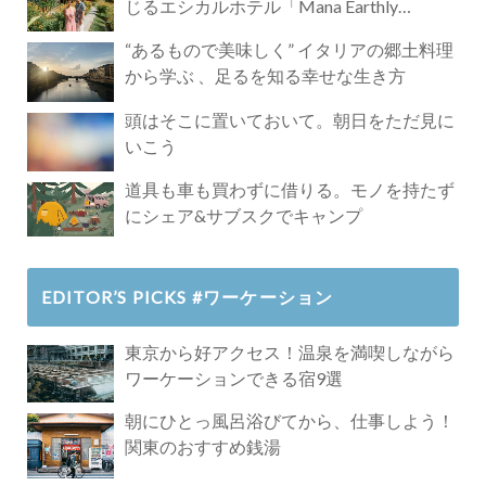
じるエシカルホテル「Mana Earthly
Paradise」
“あるもので美味しく” イタリアの郷土料理
から学ぶ 、足るを知る幸せな生き方
頭はそこに置いておいて。朝日をただ見に
いこう
道具も車も買わずに借りる。モノを持たず
にシェア&サブスクでキャンプ
EDITOR’S PICKS #ワーケーション
東京から好アクセス！温泉を満喫しながら
ワーケーションできる宿9選
朝にひとっ風呂浴びてから、仕事しよう！
関東のおすすめ銭湯