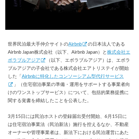
世界民泊最大手仲介サイトの
Airbnb
の日本法人である
Airbnb Japan株式会社（以下、Airbnb Japan）と
株式会社エ
ボラブルアジア
（以下、エボラブルアジア）は、エボラ
ブルアジアの子会社である株式会社エアトリステイが開始
した「
Airbnbに特化したコンソーシアム型代行サービス
」（住宅宿泊事業の準備・運用をサポートする事業者向
けのワンストップサービス）について、包括的業務提携に
関する覚書を締結したことを公表した。
3月15日には民泊ホストの登録届出受付開始、6月15日に
は住宅宿泊事業法（民泊新法）施行を控えるなか、不動産
オーナーや管理事業者は、新法下における民泊運営にあた