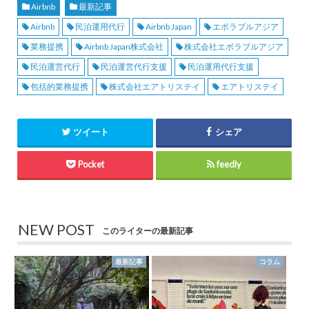
Airbnb
最新記事
Airbnb
民泊運用代行
Airbnb Japan
エボラブルアジア
業務提携
Airbnb Japan株式会社
株式会社エボラブルアジア
民泊運営代行
民泊運営代行支援
民泊運用代行支援
包括的業務提携
株式会社エアトリステイ
エアトリステイ
ツイート
シェア
Pocket
feedly
NEW POST
このライターの最新記事
最新記事
コラム