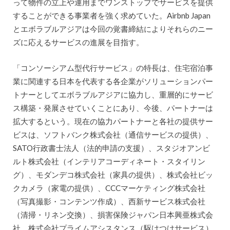
って物件の立上や運用までワンストップでサービスを提供
することができる事業者を強く求めていた。Airbnb Japan
とエボラブルアジアは今回の覚書締結によりそれらのニー
ズに応えるサービスの進展を目指す。
「コンソーシアム型代行サービス」の特長は、住宅宿泊事
業に関連する日本を代表する各企業がソリューションパー
トナーとしてエボラブルアジアに協力し、重層的にサービ
ス構築・発展させていくことにあり、今後、パートナーは
拡大するという。現在の協力パートナーと各社の提供サー
ビスは、ソフトバンク株式会社（通信サービスの提供）、
SATO行政書士法人（法的申請の支援）、スタジオアンビ
ルト株式会社（インテリアコーディネート・スタイリン
グ）、モダンデコ株式会社（家具の提供）、株式会社ビッ
クカメラ（家電の提供）、CCCマーケティング株式会社
（写真撮影・コンテンツ作成）、西新サービス株式会社
（清掃・リネン交換）、損害保険ジャパン日本興亜株式会
社、株式会社プライムアシスタンス（駆けつけサービス）