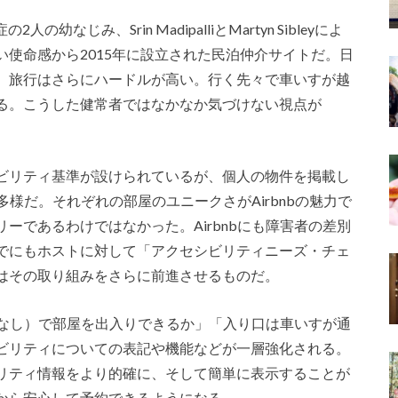
幼なじみ、Srin MadipalliとMartyn Sibleyによ
使命感から2015年に設立された民泊仲介サイトだ。日
、旅行はさらにハードルが高い。行く先々で車いすが越
る。こうした健常者ではなかなか気づけない視点が
ビリティ基準が設けられているが、個人の物件を掲載し
多様だ。それぞれの部屋のユニークさがAirbnbの魅力で
ーであるわけではなかった。Airbnbにも障害者の差別
でにもホストに対して「アクセシビリティニーズ・チェ
はその取り組みをさらに前進させるものだ。
段差なし）で部屋を出入りできるか」「入り口は車いすが通
ビリティについての表記や機能などが一層強化される。
リティ情報をより的確に、そして簡単に表示することが
から安心して予約できるようになる。