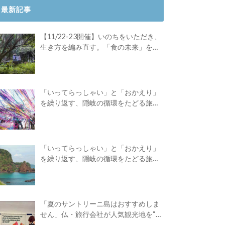
最新記事
【11/22-23開催】いのちをいただき、
生き方を編み直す。「食の未来」を対
話する旅
「いってらっしゃい」と「おかえり」
を繰り返す、隠岐の循環をたどる旅
路。Green Academyツアーレポート後
編
「いってらっしゃい」と「おかえり」
を繰り返す、隠岐の循環をたどる旅
路。Green Academyツアーレポート前
編
「夏のサントリーニ島はおすすめしま
せん」仏・旅行会社が人気観光地を“デ
ィスる”広告を出したワケ