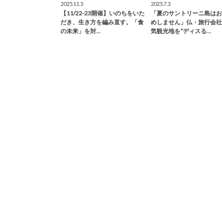
2025.11.5
2025.7.3
【11/22-23開催】いのちをいた
「夏のサントリーニ島はお
だき、生き方を編み直す。「食
めしません」仏・旅行会社
の未来」を対…
気観光地を“ディスる…