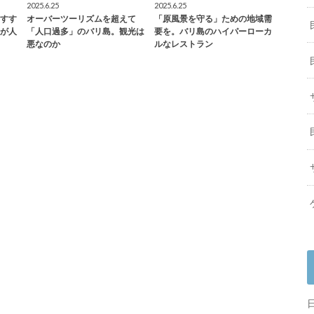
2025.6.25
2025.6.25
すす
オーバーツーリズムを超えて
「原風景を守る」ための地域需
が人
「人口過多」のバリ島。観光は
要を。バリ島のハイパーローカ
悪なのか
ルなレストラン