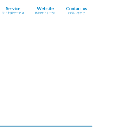
Service
Website
Contact us
民泊支援サービス
民泊サイト一覧
お問い合わせ
業簡易宿所営業
民泊
宿泊事業法（民泊新法）
Airbnb
スペースマーケット（STAY）
STAY JAPAN
一休.com バケーションレンタル
Relux（リラックス）Vacation Home
Airtrip
民泊サイト一覧
民泊メタサーチサイト
広告掲載をご希望の方へ
プレスリリース掲載依頼
セミナー・イベント情報掲載依頼
採用に関するお問い合わせ