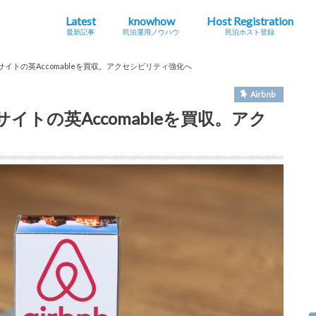
Latest
knowhow
Host Registration
最新記事
民泊運用ノウハウ
民泊ホスト登録
最新の法規制・条例情報
Airbnb
海外
地方創生・関係人口
インバウンドニュース
シェアエコニュース
民泊とは？
ホストになる・運用する
コラム
旅館
特区
住宅
介サイトの英Accomableを買収。アクセシビリティ強化へ
Airbnb
サイトの英Accomableを買収。アク