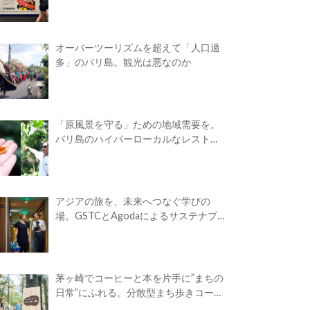
オーバーツーリズムを超えて「人口過
多」のバリ島。観光は悪なのか
「原風景を守る」ための地域需要を。
バリ島のハイパーローカルなレストラ
ン
アジアの旅を、未来へつなぐ学びの
場。GSTCとAgodaによるサステナブ
ルツーリズム・アカデミーが開校
茅ヶ崎でコーヒーと本を片手に”まちの
日常”にふれる。分散型まち歩きコーヒ
ーフェス「Takasuna Greenery Coffee