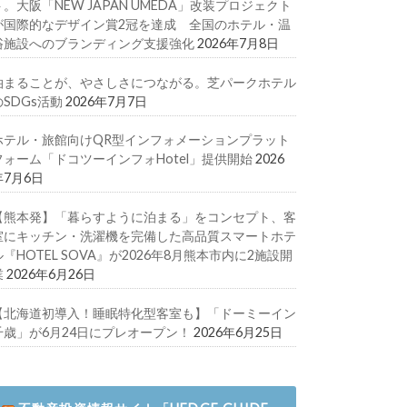
ト。大阪「NEW JAPAN UMEDA」改装プロジェクト
が国際的なデザイン賞2冠を達成 全国のホテル・温
浴施設へのブランディング支援強化
2026年7月8日
泊まることが、やさしさにつながる。芝パークホテル
のSDGs活動
2026年7月7日
ホテル・旅館向けQR型インフォメーションプラット
フォーム「ドコツーインフォHotel」提供開始
2026
年7月6日
【熊本発】「暮らすように泊まる」をコンセプト、客
室にキッチン・洗濯機を完備した高品質スマートホテ
ル『HOTEL SOVA』が2026年8月熊本市内に2施設開
業
2026年6月26日
【北海道初導入！睡眠特化型客室も】「ドーミーイン
千歳」が6月24日にプレオープン！
2026年6月25日