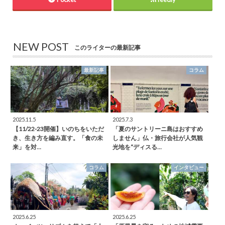
NEW POST
このライターの最新記事
最新記事
コラム
2025.11.5
2025.7.3
【11/22-23開催】いのちをいただ
「夏のサントリーニ島はおすすめ
き、生き方を編み直す。「食の未
しません」仏・旅行会社が人気観
来」を対…
光地を“ディスる…
コラム
インタビュー
2025.6.25
2025.6.25