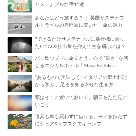
サステナブルな宿11選
あなたはどう旅する？ ｜ 英国サステナブ
ルトラベルの専門家に聞いた、旅の魅力
"できるだけサステナブルに飛行機に乗り
たい" CO2排出量を抑えて空を飛ぶには？
バリ島ウブドに旅立とう。心で ”良さ" を感
じるエシカルホテル「Mana Earthly
Paradise」
“あるもので美味しく” イタリアの郷土料理
から学ぶ 、足るを知る幸せな生き方
頭はそこに置いておいて。朝日をただ見に
いこう
道具も車も買わずに借りる。モノを持たず
にシェア&サブスクでキャンプ