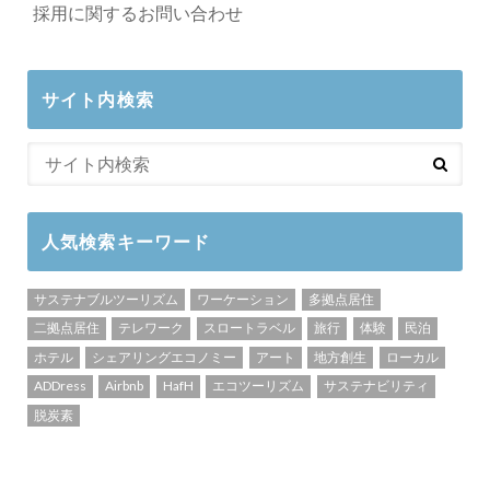
採用に関するお問い合わせ
サイト内検索
人気検索キーワード
サステナブルツーリズム
ワーケーション
多拠点居住
二拠点居住
テレワーク
スロートラベル
旅行
体験
民泊
ホテル
シェアリングエコノミー
アート
地方創生
ローカル
ADDress
Airbnb
HafH
エコツーリズム
サステナビリティ
脱炭素