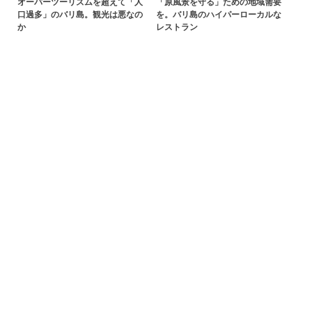
オーバーツーリズムを超えて「人
「原風景を守る」ための地域需要
口過多」のバリ島。観光は悪なの
を。バリ島のハイパーローカルな
か
レストラン