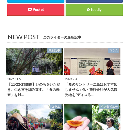
Pocket
feedly
NEW POST
このライターの最新記事
最新記事
コラム
2025.11.5
2025.7.3
【11/22-23開催】いのちをいただ
「夏のサントリーニ島はおすすめ
き、生き方を編み直す。「食の未
しません」仏・旅行会社が人気観
来」を対…
光地を“ディスる…
コラム
インタビュー