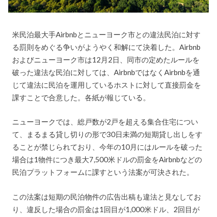
米民泊最大手Airbnbとニューヨーク市との違法民泊に対す
る罰則をめぐる争いがようやく和解にて決着した。Airbnb
およびニューヨーク市は12月2日、同市の定めたルールを
破った違法な民泊に対しては、AirbnbではなくAirbnbを通
じて違法に民泊を運用しているホストに対して直接罰金を
課すことで合意した。各紙が報じている。
ニューヨークでは、総戸数が2戸を超える集合住宅につい
て、まるまる貸し切りの形で30日未満の短期貸し出しをす
ることが禁じられており、今年の10月にはルールを破った
場合は1物件につき最大7,500米ドルの罰金をAirbnbなどの
民泊プラットフォームに課すという法案が可決された。
この法案は短期の民泊物件の広告出稿も違法と見なしてお
り、違反した場合の罰金は1回目が1,000米ドル、2回目が