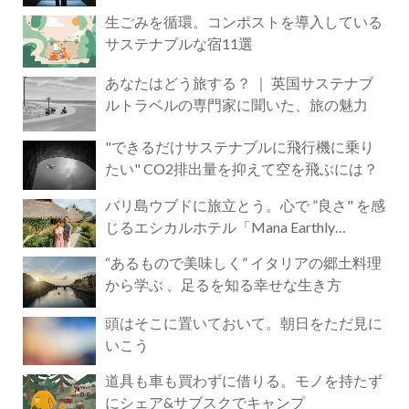
生ごみを循環。コンポストを導入している
サステナブルな宿11選
あなたはどう旅する？ ｜ 英国サステナブ
ルトラベルの専門家に聞いた、旅の魅力
"できるだけサステナブルに飛行機に乗り
たい" CO2排出量を抑えて空を飛ぶには？
バリ島ウブドに旅立とう。心で ”良さ" を感
じるエシカルホテル「Mana Earthly
Paradise」
“あるもので美味しく” イタリアの郷土料理
から学ぶ 、足るを知る幸せな生き方
頭はそこに置いておいて。朝日をただ見に
いこう
道具も車も買わずに借りる。モノを持たず
にシェア&サブスクでキャンプ