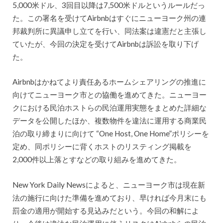
5,000米ドル、3回目以降は7,500米ドルというルールだっ
た。この署名を受けてAirbnbはすぐにニューヨーク州の連
邦裁判所に異議申し立てを行い、同法案は違憲だと主張し
ていたが、今回の決定を受けてAirbnbは訴訟を取り下げ
た。
Airbnbはかねてより責任あるホームシェアリングの推進に
向けてニューヨーク市との協働を進めてきた。ニューヨー
クにおける民泊ホストらの民泊運用実態をまとめた詳細な
データを公開したほか、複数物件を違法に運用する商業民
泊の取り締まりに向けて “One Host, One Home”ポリシーを
定め、同ポリシーに背くホストのリスティング掲載を
2,000件以上落とすなどの取り組みを進めてきた。
New York Daily Newsによると、ニューヨーク市は現在新
法の施行に向けた準備を進めており、早ければ今月末にも
罰金の適用が開始する見込みだという。今回の和解によ