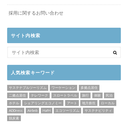
採用に関するお問い合わせ
サイト内検索
人気検索キーワード
サステナブルツーリズム
ワーケーション
多拠点居住
二拠点居住
テレワーク
スロートラベル
旅行
体験
民泊
ホテル
シェアリングエコノミー
アート
地方創生
ローカル
ADDress
Airbnb
HafH
エコツーリズム
サステナビリティ
脱炭素