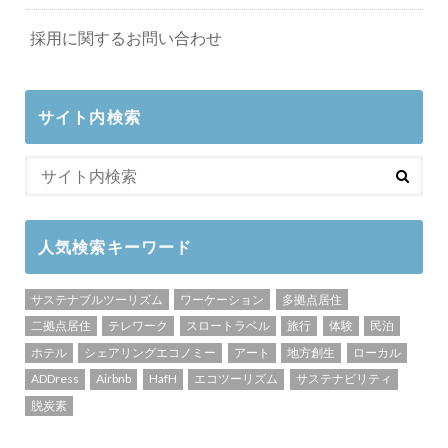
採用に関するお問い合わせ
サイト内検索
人気検索キーワード
サステナブルツーリズム
ワーケーション
多拠点居住
二拠点居住
テレワーク
スロートラベル
旅行
体験
民泊
ホテル
シェアリングエコノミー
アート
地方創生
ローカル
ADDress
Airbnb
HafH
エコツーリズム
サステナビリティ
脱炭素