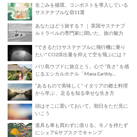
生ごみを循環。コンポストを導入している
サステナブルな宿11選
あなたはどう旅する？ ｜ 英国サステナブ
ルトラベルの専門家に聞いた、旅の魅力
"できるだけサステナブルに飛行機に乗り
たい" CO2排出量を抑えて空を飛ぶには？
バリ島ウブドに旅立とう。心で ”良さ" を感
じるエシカルホテル「Mana Earthly
Paradise」
“あるもので美味しく” イタリアの郷土料理
から学ぶ 、足るを知る幸せな生き方
頭はそこに置いておいて。朝日をただ見に
いこう
道具も車も買わずに借りる。モノを持たず
にシェア&サブスクでキャンプ