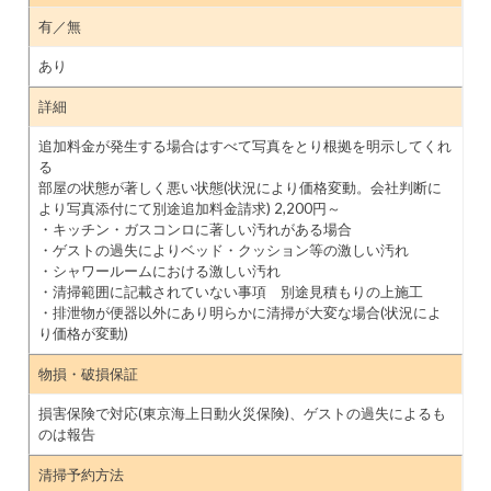
有／無
あり
詳細
追加料金が発生する場合はすべて写真をとり根拠を明示してくれ
る
部屋の状態が著しく悪い状態(状況により価格変動。会社判断に
より写真添付にて別途追加料金請求) 2,200円～
・キッチン・ガスコンロに著しい汚れがある場合
・ゲストの過失によりベッド・クッション等の激しい汚れ
・シャワールームにおける激しい汚れ
・清掃範囲に記載されていない事項 別途見積もりの上施工
・排泄物が便器以外にあり明らかに清掃が大変な場合(状況によ
り価格が変動)
物損・破損保証
損害保険で対応(東京海上日動火災保険)、ゲストの過失によるも
のは報告
清掃予約方法