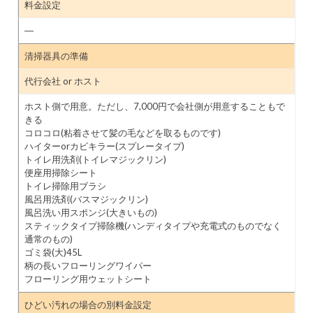
料金設定
―
清掃器具の準備
代行会社 or ホスト
ホスト側で用意。ただし、7,000円で会社側が用意することもで
きる
コロコロ(粘着させて髪の毛などを取るものです)
ハイターorカビキラー(スプレータイプ)
トイレ用洗剤(トイレマジックリン)
便座用掃除シート
トイレ掃除用ブラシ
風呂用洗剤(バスマジックリン)
風呂洗い用スポンジ(大きいもの)
スティックタイプ掃除機(ハンディタイプや充電式のものでなく
通常のもの)
ゴミ袋(大)45L
柄の長いフローリングワイパー
フローリング用ウェットシート
ひどい汚れの場合の別料金設定