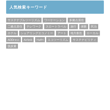
人気検索キーワード
サステナブルツーリズム
ワーケーション
多拠点居住
二拠点居住
テレワーク
スロートラベル
旅行
体験
民泊
ホテル
シェアリングエコノミー
アート
地方創生
ローカル
ADDress
Airbnb
HafH
エコツーリズム
サステナビリティ
脱炭素