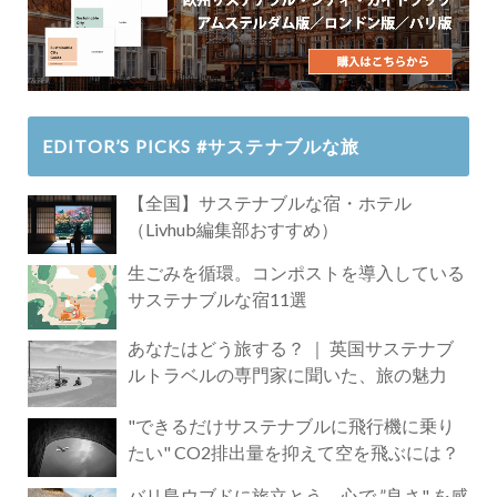
EDITOR’S PICKS #サステナブルな旅
【全国】サステナブルな宿・ホテル
（Livhub編集部おすすめ）
生ごみを循環。コンポストを導入している
サステナブルな宿11選
あなたはどう旅する？ ｜ 英国サステナブ
ルトラベルの専門家に聞いた、旅の魅力
"できるだけサステナブルに飛行機に乗り
たい" CO2排出量を抑えて空を飛ぶには？
バリ島ウブドに旅立とう。心で ”良さ" を感