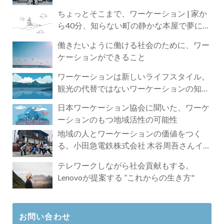
ちょっとそこまで、ワーケーション | 家か
ら40分、知らない町の静かな本屋で夢に近
づく4時間の旅
働きたいように働ける社会のために、ワー
ケーションができること
ワーケーションは新しいライフスタイル。
観光の代替ではないワーケーションの知ら
れざる魅力
日本ワーケーション協会に聞いた、ワーケ
ーションのもつ地域活性の可能性
地域の人とワーケーションの価値をつく
る。小田急電鉄株式会社 木谷周吾さんイン
タビュー
テレワークしながら社会貢献もする。
Lenovoが提案する ”これからの生き方"
お問い合わせ