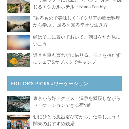
じるエシカルホテル「Mana Earthly
Paradise」
“あるもので美味しく” イタリアの郷土料理
から学ぶ 、足るを知る幸せな生き方
頭はそこに置いておいて。朝日をただ見に
いこう
道具も車も買わずに借りる。モノを持たず
にシェア&サブスクでキャンプ
EDITOR’S PICKS #ワーケーション
東京から好アクセス！温泉を満喫しながら
ワーケーションできる宿9選
朝にひとっ風呂浴びてから、仕事しよう！
関東のおすすめ銭湯