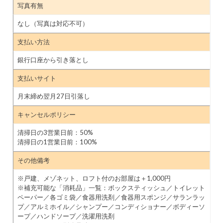
写真有無
なし（写真は対応不可）
支払い方法
銀行口座から引き落とし
支払いサイト
月末締め翌月27日引落し
キャンセルポリシー
清掃日の3営業日前：50%
清掃日の1営業日前：100%
その他備考
※戸建、メゾネット、ロフト付のお部屋は＋1,000円
※補充可能な「消耗品」一覧：ボックスティッシュ／トイレット
ペーパー／各ゴミ袋／食器用洗剤／食器用スポンジ／サランラッ
プ／アルミホイル／シャンプー／コンディショナー／ボディーソ
ープ／ハンドソープ／洗濯用洗剤