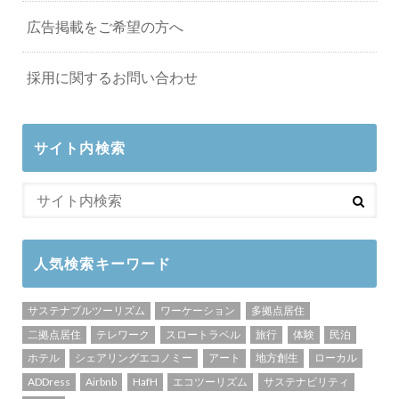
広告掲載をご希望の方へ
採用に関するお問い合わせ
サイト内検索
人気検索キーワード
サステナブルツーリズム
ワーケーション
多拠点居住
二拠点居住
テレワーク
スロートラベル
旅行
体験
民泊
ホテル
シェアリングエコノミー
アート
地方創生
ローカル
ADDress
Airbnb
HafH
エコツーリズム
サステナビリティ