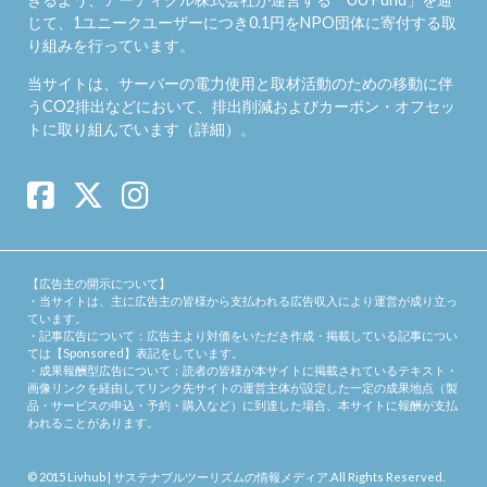
じて、1ユニークユーザーにつき0.1円をNPO団体に寄付する取
り組みを行っています。
当サイトは、サーバーの電力使用と取材活動のための移動に伴
うCO2排出などにおいて、排出削減およびカーボン・オフセッ
トに取り組んでいます（
詳細
）。
【広告主の開示について】
・当サイトは、主に広告主の皆様から支払われる広告収入により運営が成り立っ
ています。
・記事広告について：広告主より対価をいただき作成・掲載している記事につい
ては【Sponsored】表記をしています。
・成果報酬型広告について：読者の皆様が本サイトに掲載されているテキスト・
画像リンクを経由してリンク先サイトの運営主体が設定した一定の成果地点（製
品・サービスの申込・予約・購入など）に到達した場合、本サイトに報酬が支払
われることがあります。
© 2015
Livhub | サステナブルツーリズムの情報メディア
.All Rights Reserved.