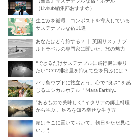
【全国】サステナブルな宿・ホテル
（Livhub編集部おすすめ）
生ごみを循環。コンポストを導入している
サステナブルな宿11選
あなたはどう旅する？ ｜ 英国サステナブ
ルトラベルの専門家に聞いた、旅の魅力
"できるだけサステナブルに飛行機に乗り
たい" CO2排出量を抑えて空を飛ぶには？
バリ島ウブドに旅立とう。心で ”良さ" を感
じるエシカルホテル「Mana Earthly
Paradise」
“あるもので美味しく” イタリアの郷土料理
から学ぶ 、足るを知る幸せな生き方
頭はそこに置いておいて。朝日をただ見に
いこう