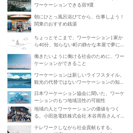
ワーケーションできる宿9選
朝にひとっ風呂浴びてから、仕事しよう！
関東のおすすめ銭湯
ちょっとそこまで、ワーケーション | 家か
ら40分、知らない町の静かな本屋で夢に近
づく4時間の旅
働きたいように働ける社会のために、ワー
ケーションができること
ワーケーションは新しいライフスタイル。
観光の代替ではないワーケーションの知ら
れざる魅力
日本ワーケーション協会に聞いた、ワーケ
ーションのもつ地域活性の可能性
地域の人とワーケーションの価値をつく
る。小田急電鉄株式会社 木谷周吾さんイン
タビュー
テレワークしながら社会貢献もする。