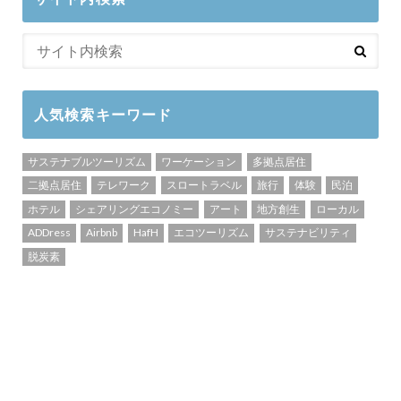
人気検索キーワード
サステナブルツーリズム
ワーケーション
多拠点居住
二拠点居住
テレワーク
スロートラベル
旅行
体験
民泊
ホテル
シェアリングエコノミー
アート
地方創生
ローカル
ADDress
Airbnb
HafH
エコツーリズム
サステナビリティ
脱炭素