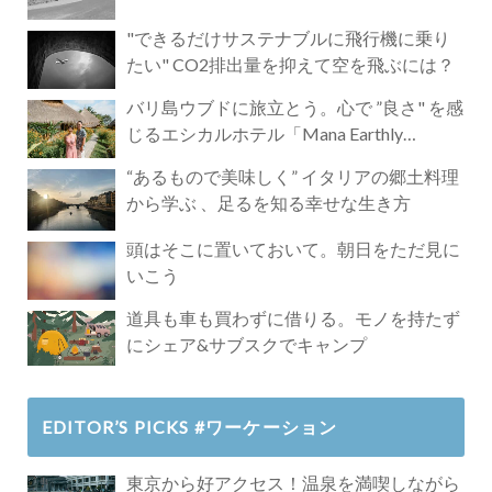
"できるだけサステナブルに飛行機に乗り
たい" CO2排出量を抑えて空を飛ぶには？
バリ島ウブドに旅立とう。心で ”良さ" を感
じるエシカルホテル「Mana Earthly
Paradise」
“あるもので美味しく” イタリアの郷土料理
から学ぶ 、足るを知る幸せな生き方
頭はそこに置いておいて。朝日をただ見に
いこう
道具も車も買わずに借りる。モノを持たず
にシェア&サブスクでキャンプ
EDITOR’S PICKS #ワーケーション
東京から好アクセス！温泉を満喫しながら