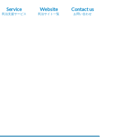
Service
Website
Contact us
民泊支援サービス
民泊サイト一覧
お問い合わせ
業簡易宿所営業
民泊
宿泊事業法（民泊新法）
Airbnb
スペースマーケット（STAY）
STAY JAPAN
一休.com バケーションレンタル
Relux（リラックス）Vacation Home
Airtrip
民泊サイト一覧
民泊メタサーチサイト
広告掲載をご希望の方へ
プレスリリース掲載依頼
セミナー・イベント情報掲載依頼
採用に関するお問い合わせ