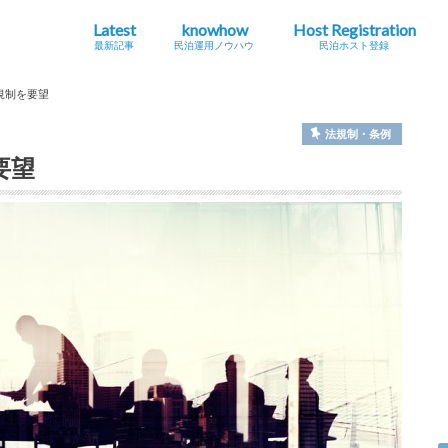
Latest
knowhow
Host Registration
最新記事
民泊運用ノウハウ
民泊ホスト登録
最新の法規制・条例情報
Airbnb
海外
地方創生・関係人口
インバウンドニュース
シェアエコニュース
民泊とは？
ホストになる・運用する
コラム
旅館
特区
住宅
規制を要望
法規制・条例
要望