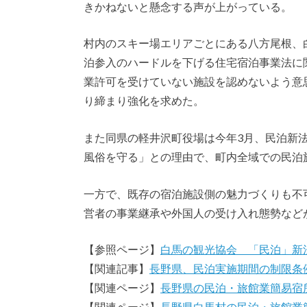
きかねないと懸念する声が上がっている。
村内のスキー場エリアごとにある八方尾根、
泊参入のハードルを下げる住宅宿泊事業法に
業許可を受けていない施設を認めないよう意
り締まり強化を求めた。
また同県の軽井沢町役場は今年3月、民泊新
風俗を守る」との理由で、町内全域での民泊
一方で、既存の宿泊施設側の魅力づくりも不
営者の事業継承や外国人の受け入れ態勢など
【参照ページ】
白馬の観光協会 「民泊」新
【関連記事】
長野県、民泊実施期間の制限条
【関連ページ】
長野県の民泊・旅館業簡易宿
【関連ページ】
長野県白馬村の民泊・旅館業