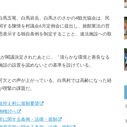
白馬五竜、白馬岩岳、白馬さのさかの4観光協会は、民
関する陳情を村議会6月定例会に提出し、旅館業法の営
思表示する独自条例を制定することと、違法施設への取
法が閣議決定されたあとに、「清らかな環境と善良なる
施設の設置を認めないとの基準を設けている。
可欠との声が上がっている。白馬村では高齢になった経
が喫緊の課題だ。
法控え村に規制要望
例検討へ
所に関する条例・法律・規制
簡易宿所に関する条例・法律・規制