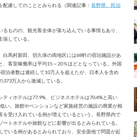
を配慮してのこととみられる（関連記事：
長野県、民泊
いるものの、観光客全体が落ち込んでいる事情もあり、
主張している。
、白馬村新田、切久保の両地区には68軒の宿泊施設があ
、客室稼働率は平均15～20％ほどとなっている。外国
年の宿泊者数は連続して10万人を超えたが、日本人を含め
前の373万人から激減している。
ィホテルは77.9%、ビジネスホテルは70.4%と高い
3%と低い。旅館やペンションなど家族経営の施設の廃業が相
客を受け入れている例が増えているという。長野県内で
ゾートホテルや旅館などに影響が出るとみられている。
んでいる例があるとみられており、安全面他で問題が起