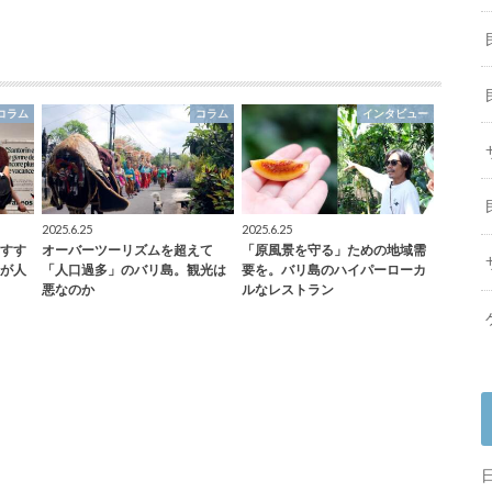
コラム
コラム
インタビュー
2025.6.25
2025.6.25
すす
オーバーツーリズムを超えて
「原風景を守る」ための地域需
が人
「人口過多」のバリ島。観光は
要を。バリ島のハイパーローカ
悪なのか
ルなレストラン