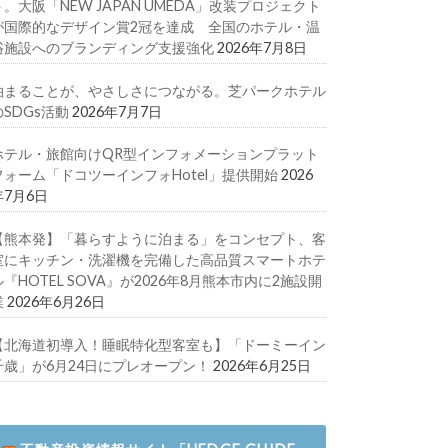
ト。大阪「NEW JAPAN UMEDA」改装プロジェクト
が国際的なデザイン賞2冠を達成 全国のホテル・温
浴施設へのブランディング支援強化
2026年7月8日
泊まることが、やさしさにつながる。芝パークホテル
のSDGs活動
2026年7月7日
ホテル・旅館向けQR型インフォメーションプラット
フォーム「ドコツーインフォHotel」提供開始
2026
年7月6日
【熊本発】「暮らすように泊まる」をコンセプト、客
室にキッチン・洗濯機を完備した高品質スマートホテ
ル『HOTEL SOVA』が2026年8月熊本市内に2施設開
業
2026年6月26日
【北海道初導入！睡眠特化型客室も】「ドーミーイン
千歳」が6月24日にプレオープン！
2026年6月25日