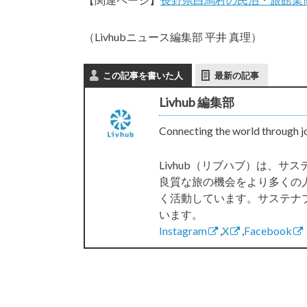
（Livhubニュース編集部 平井 真理）
この記事を書いた人
最新の記事
Livhub 編集部
Connecting the world through j
Livhub（リブハブ）は、
良質な旅の機会をより多くの
く活動しています。サステナ
います。
Instagram
,
X
,
Facebook