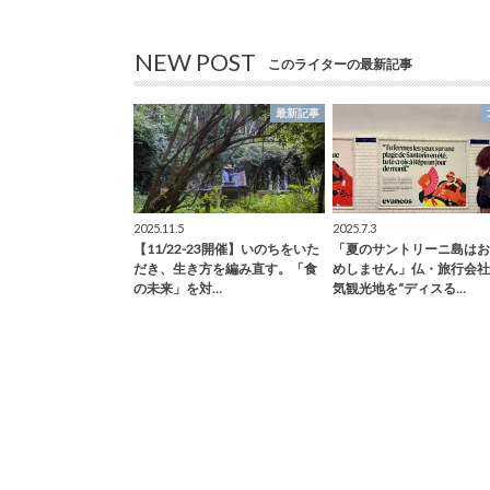
NEW POST
このライターの最新記事
最新記事
2025.11.5
2025.7.3
【11/22-23開催】いのちをいた
「夏のサントリーニ島はお
だき、生き方を編み直す。「食
めしません」仏・旅行会社
の未来」を対…
気観光地を“ディスる…