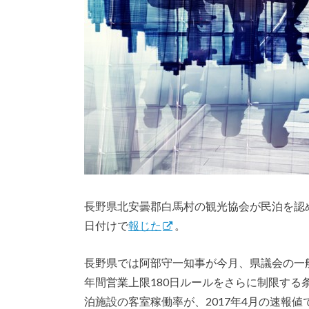
長野県北安曇郡白馬村の観光協会が民泊を認
日付けで
報じた
。
長野県では阿部守一知事が今月、県議会の一
年間営業上限180日ルールをさらに制限す
泊施設の客室稼働率が、2017年4月の速報値で