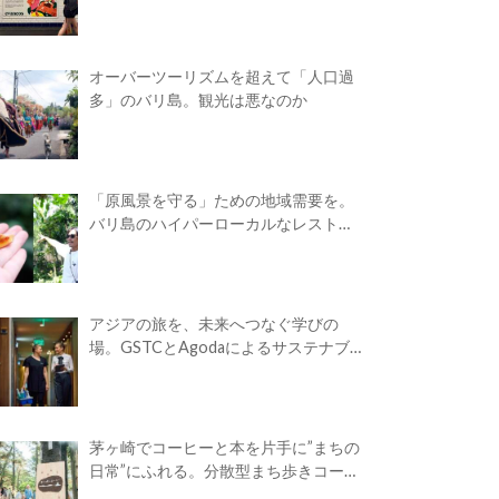
オーバーツーリズムを超えて「人口過
多」のバリ島。観光は悪なのか
「原風景を守る」ための地域需要を。
バリ島のハイパーローカルなレストラ
ン
アジアの旅を、未来へつなぐ学びの
場。GSTCとAgodaによるサステナブ
ルツーリズム・アカデミーが開校
茅ヶ崎でコーヒーと本を片手に”まちの
日常”にふれる。分散型まち歩きコーヒ
ーフェス「Takasuna Greenery Coffee