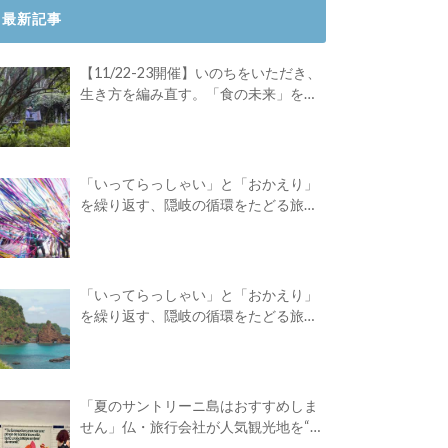
最新記事
【11/22-23開催】いのちをいただき、
生き方を編み直す。「食の未来」を対
話する旅
「いってらっしゃい」と「おかえり」
を繰り返す、隠岐の循環をたどる旅
路。Green Academyツアーレポート後
編
「いってらっしゃい」と「おかえり」
を繰り返す、隠岐の循環をたどる旅
路。Green Academyツアーレポート前
編
「夏のサントリーニ島はおすすめしま
せん」仏・旅行会社が人気観光地を“デ
ィスる”広告を出したワケ