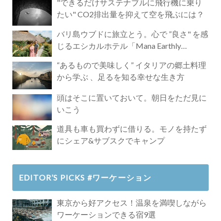
"できるだけサステナブルに飛行機に乗り
たい" CO2排出量を抑えて空を飛ぶには？
バリ島ウブドに旅立とう。心で ”良さ" を感
じるエシカルホテル「Mana Earthly
Paradise」
“あるもので美味しく” イタリアの郷土料理
から学ぶ 、足るを知る幸せな生き方
頭はそこに置いておいて。朝日をただ見に
いこう
道具も車も買わずに借りる。モノを持たず
にシェア&サブスクでキャンプ
EDITOR’S PICKS #ワーケーション
東京から好アクセス！温泉を満喫しながら
ワーケーションできる宿9選