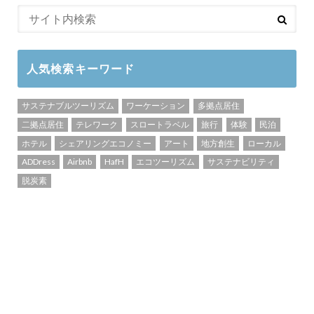
人気検索キーワード
サステナブルツーリズム
ワーケーション
多拠点居住
二拠点居住
テレワーク
スロートラベル
旅行
体験
民泊
ホテル
シェアリングエコノミー
アート
地方創生
ローカル
ADDress
Airbnb
HafH
エコツーリズム
サステナビリティ
脱炭素