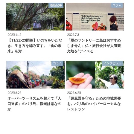
最新記事
コラム
2025.11.5
2025.7.3
【11/22-23開催】いのちをいただ
「夏のサントリーニ島はおすすめ
き、生き方を編み直す。「食の未
しません」仏・旅行会社が人気観
来」を対…
光地を“ディスる…
コラム
インタビュー
2025.6.25
2025.6.25
オーバーツーリズムを超えて「人
「原風景を守る」ための地域需要
口過多」のバリ島。観光は悪なの
を。バリ島のハイパーローカルな
か
レストラン