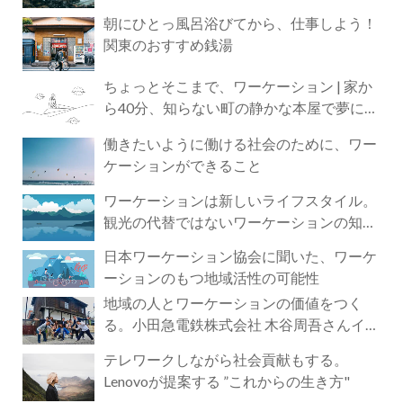
朝にひとっ風呂浴びてから、仕事しよう！
関東のおすすめ銭湯
ちょっとそこまで、ワーケーション | 家か
ら40分、知らない町の静かな本屋で夢に近
づく4時間の旅
働きたいように働ける社会のために、ワー
ケーションができること
ワーケーションは新しいライフスタイル。
観光の代替ではないワーケーションの知ら
れざる魅力
日本ワーケーション協会に聞いた、ワーケ
ーションのもつ地域活性の可能性
地域の人とワーケーションの価値をつく
る。小田急電鉄株式会社 木谷周吾さんイン
タビュー
テレワークしながら社会貢献もする。
Lenovoが提案する ”これからの生き方"