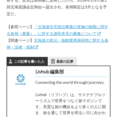
回北海道議会定例会へ提出され、条例制定は3月となる予
定だ。
【参照ページ】
「北海道住宅宿泊事業の実施の制限に関す
る条例（素案）」に対する道民意見の募集について
【関連ページ】
北海道の民泊・旅館業簡易宿所に関する条
例・法律・規制
この記事を書いた人
最新の記事
Livhub 編集部
Connecting the world through journeys.
Livhub（リブハブ）は、サステナブルツ
ーリズムで世界をつなぐ旅マガジンで
す。良質な旅の機会をより多くの人に開
き、旅を通して世界を明るい方に向かわ