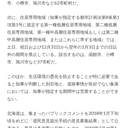
市、小樽市、旭川市など62市町村だ。
次に、住居専用地域（知事が指定する都市計画法第8条第1
項第1号に規定する第一種低層住居専用地域、第二種低層
住居専用地域、第一種中高層住居専用地域もしくは第二種
中高層住居専用地域、またはこれらに準ずる地域）では、
土日、祝日および12月31日から翌年の1月3日までの日以
外の期間を禁止している。該当するのは、函館市、小樽
市、旭川市など37市町だ。
このほか、生活環境の悪化を防止することが特に必要であ
ると知事が判断した別荘地と、道路事情が良好でない集落
においては、知事が指定する期間中は営業することができ
ない。
北海道は、集まったパブリックコメントを2018年1月下旬
頃をめどに「道民意見提出手続の意見募集結果」として公
表する。意見は条例案に反映したのち、2018年2月の第1