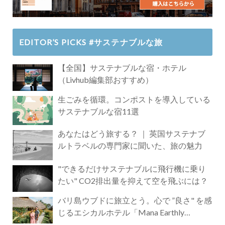
EDITOR’S PICKS #サステナブルな旅
【全国】サステナブルな宿・ホテル
（Livhub編集部おすすめ）
生ごみを循環。コンポストを導入している
サステナブルな宿11選
あなたはどう旅する？ ｜ 英国サステナブ
ルトラベルの専門家に聞いた、旅の魅力
"できるだけサステナブルに飛行機に乗り
たい" CO2排出量を抑えて空を飛ぶには？
バリ島ウブドに旅立とう。心で ”良さ" を感
じるエシカルホテル「Mana Earthly
Paradise」