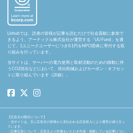
Livhubでは、読者の皆様が記事を読むだけで社会貢献に参加で
きるよう、アーティクル株式会社が運営する「
UU Fund
」を通
じて、1ユニークユーザーにつき0.1円をNPO団体に寄付する取
り組みを行っています。
当サイトは、サーバーの電力使用と取材活動のための移動に伴
うCO2排出などにおいて、排出削減およびカーボン・オフセッ
トに取り組んでいます（
詳細
）。
【広告主の開示について】
・当サイトは、主に広告主の皆様から支払われる広告収入により運営が成り立っ
ています。
・記事広告について：広告主より対価をいただき作成・掲載している記事につい