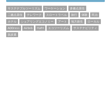
サステナブルツーリズム
ワーケーション
多拠点居住
二拠点居住
テレワーク
スロートラベル
旅行
体験
民泊
ホテル
シェアリングエコノミー
アート
地方創生
ローカル
ADDress
Airbnb
HafH
エコツーリズム
サステナビリティ
脱炭素