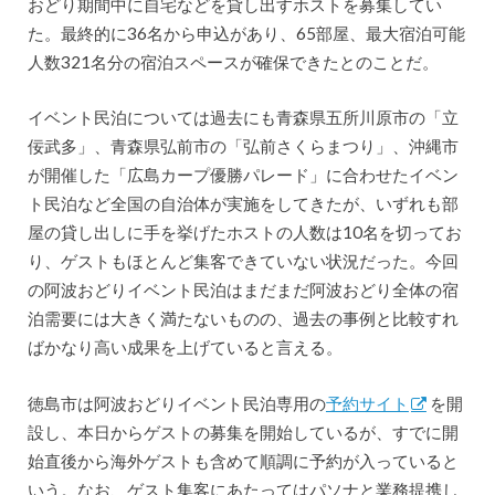
おどり期間中に自宅などを貸し出すホストを募集してい
た。最終的に36名から申込があり、65部屋、最大宿泊可能
人数321名分の宿泊スペースが確保できたとのことだ。
イベント民泊については過去にも青森県五所川原市の「立
佞武多」、青森県弘前市の「弘前さくらまつり」、沖縄市
が開催した「広島カープ優勝パレード」に合わせたイベン
ト民泊など全国の自治体が実施をしてきたが、いずれも部
屋の貸し出しに手を挙げたホストの人数は10名を切ってお
り、ゲストもほとんど集客できていない状況だった。今回
の阿波おどりイベント民泊はまだまだ阿波おどり全体の宿
泊需要には大きく満たないものの、過去の事例と比較すれ
ばかなり高い成果を上げていると言える。
徳島市は阿波おどりイベント民泊専用の
予約サイト
を開
設し、本日からゲストの募集を開始しているが、すでに開
始直後から海外ゲストも含めて順調に予約が入っていると
いう。なお、ゲスト集客にあたってはパソナと業務提携し