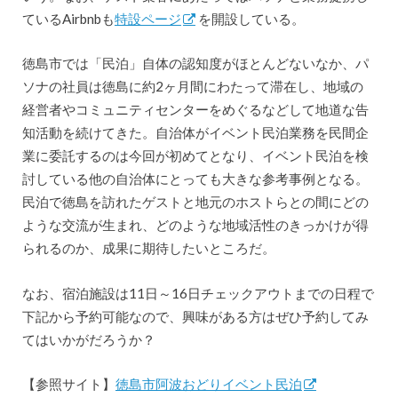
ているAirbnbも
特設ページ
を開設している。
徳島市では「民泊」自体の認知度がほとんどないなか、パ
ソナの社員は徳島に約2ヶ月間にわたって滞在し、地域の
経営者やコミュニティセンターをめぐるなどして地道な告
知活動を続けてきた。自治体がイベント民泊業務を民間企
業に委託するのは今回が初めてとなり、イベント民泊を検
討している他の自治体にとっても大きな参考事例となる。
民泊で徳島を訪れたゲストと地元のホストらとの間にどの
ような交流が生まれ、どのような地域活性のきっかけが得
られるのか、成果に期待したいところだ。
なお、宿泊施設は11日～16日チェックアウトまでの日程で
下記から予約可能なので、興味がある方はぜひ予約してみ
てはいかがだろうか？
【参照サイト】
徳島市阿波おどりイベント民泊