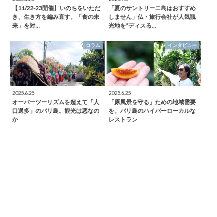
【11/22-23開催】いのちをいただ
「夏のサントリーニ島はおすすめ
き、生き方を編み直す。「食の未
しません」仏・旅行会社が人気観
来」を対…
光地を“ディスる…
コラム
インタビュー
2025.6.25
2025.6.25
オーバーツーリズムを超えて「人
「原風景を守る」ための地域需要
口過多」のバリ島。観光は悪なの
を。バリ島のハイパーローカルな
か
レストラン