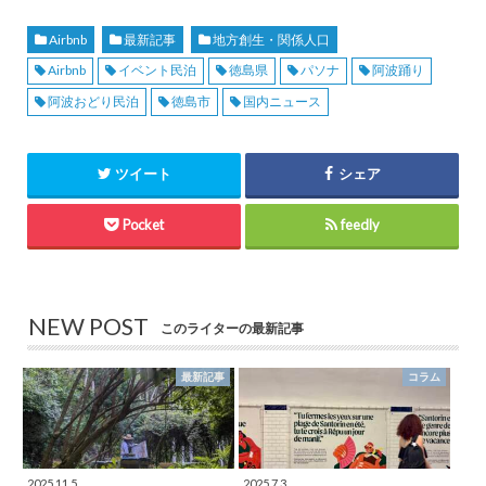
Airbnb
最新記事
地方創生・関係人口
Airbnb
イベント民泊
徳島県
パソナ
阿波踊り
阿波おどり民泊
徳島市
国内ニュース
ツイート
シェア
Pocket
feedly
NEW POST
このライターの最新記事
最新記事
コラム
2025.11.5
2025.7.3