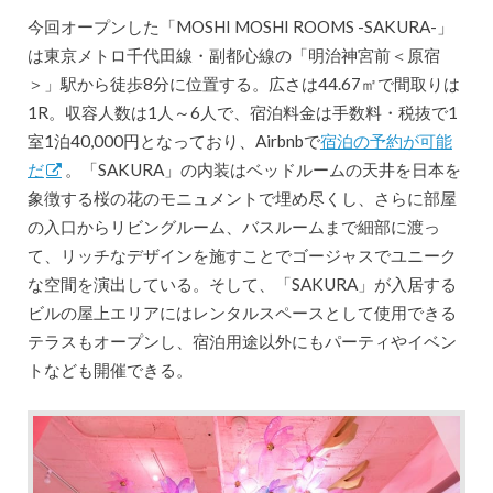
今回オープンした「MOSHI MOSHI ROOMS -SAKURA-」
は東京メトロ千代田線・副都心線の「明治神宮前＜原宿
＞」駅から徒歩8分に位置する。広さは44.67㎡で間取りは
1R。収容人数は1人～6人で、宿泊料金は手数料・税抜で1
室1泊40,000円となっており、Airbnbで
宿泊の予約が可能
だ
。「SAKURA」の内装はベッドルームの天井を日本を
象徴する桜の花のモニュメントで埋め尽くし、さらに部屋
の入口からリビングルーム、バスルームまで細部に渡っ
て、リッチなデザインを施すことでゴージャスでユニーク
な空間を演出している。そして、「SAKURA」が入居する
ビルの屋上エリアにはレンタルスペースとして使用できる
テラスもオープンし、宿泊用途以外にもパーティやイベン
トなども開催できる。