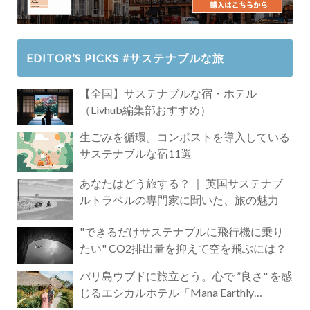
EDITOR’S PICKS #サステナブルな旅
【全国】サステナブルな宿・ホテル
（Livhub編集部おすすめ）
生ごみを循環。コンポストを導入している
サステナブルな宿11選
あなたはどう旅する？ ｜ 英国サステナブ
ルトラベルの専門家に聞いた、旅の魅力
"できるだけサステナブルに飛行機に乗り
たい" CO2排出量を抑えて空を飛ぶには？
バリ島ウブドに旅立とう。心で ”良さ" を感
じるエシカルホテル「Mana Earthly
Paradise」