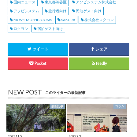
国内ニュース
東京都渋谷区
アソビシステム株式会社
アソビシステム
旅行者向け
民泊ゲスト向け
MOSHI MOSHI ROOMS
SAKURA
株式会社ロクヨン
ロクヨン
宿泊ゲスト向け
ツイート
シェア
Pocket
feedly
NEW POST
このライターの最新記事
最新記事
コラム
2025.11.5
2025.7.3