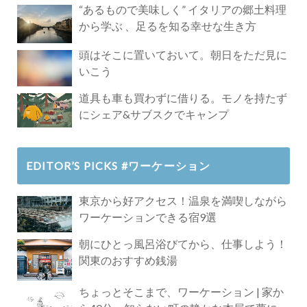
“あるもので美味しく” イタリアの郷土料理
から学ぶ 、足るを知る幸せな生き方
頭はそこに置いておいて。朝日をただ見に
いこう
道具も車も買わずに借りる。モノを持たず
にシェア&サブスクでキャンプ
EDITOR’S PICKS #ワーケーション
東京から好アクセス！温泉を満喫しながら
ワーケーションできる宿9選
朝にひとっ風呂浴びてから、仕事しよう！
関東のおすすめ銭湯
ちょっとそこまで、ワーケーション | 家か