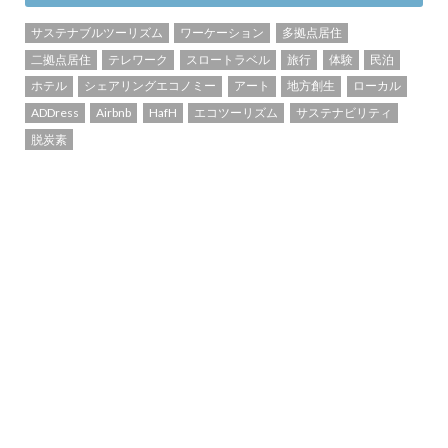
サステナブルツーリズム
ワーケーション
多拠点居住
二拠点居住
テレワーク
スロートラベル
旅行
体験
民泊
ホテル
シェアリングエコノミー
アート
地方創生
ローカル
ADDress
Airbnb
HafH
エコツーリズム
サステナビリティ
脱炭素