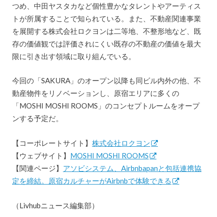
つめ、中田ヤスタカなど個性豊かなタレントやアーティス
トが所属することで知られている。また、不動産関連事業
を展開する株式会社ロクヨンは二等地、不整形地など、既
存の価値観では評価されにくい既存の不動産の価値を最大
限に引き出す領域に取り組んでいる。
今回の「SAKURA」のオープン以降も同ビル内外の他、不
動産物件をリノベーションし、原宿エリアに多くの
「MOSHI MOSHI ROOMS」のコンセプトルームをオープ
ンする予定だ。
【コーポレートサイト】
株式会社ロクヨン
【ウェブサイト】
MOSHI MOSHI ROOMS
【関連ページ】
アソビシステム、Airbnbapanと包括連携協
定を締結。原宿カルチャーがAirbnbで体験できる
（Livhubニュース編集部）