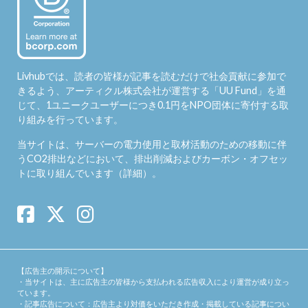
Livhubでは、読者の皆様が記事を読むだけで社会貢献に参加で
きるよう、アーティクル株式会社が運営する「
UU Fund
」を通
じて、1ユニークユーザーにつき0.1円をNPO団体に寄付する取
り組みを行っています。
当サイトは、サーバーの電力使用と取材活動のための移動に伴
うCO2排出などにおいて、排出削減およびカーボン・オフセッ
トに取り組んでいます（
詳細
）。
【広告主の開示について】
・当サイトは、主に広告主の皆様から支払われる広告収入により運営が成り立っ
ています。
・記事広告について：広告主より対価をいただき作成・掲載している記事につい