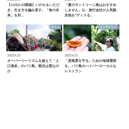
【11/22-23開催】いのちをいただ
「夏のサントリーニ島はおすすめ
き、生き方を編み直す。「食の未
しません」仏・旅行会社が人気観
来」を対…
光地を“ディスる…
コラム
インタビュー
2025.6.25
2025.6.25
オーバーツーリズムを超えて「人
「原風景を守る」ための地域需要
口過多」のバリ島。観光は悪なの
を。バリ島のハイパーローカルな
か
レストラン