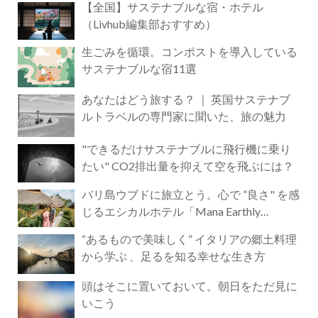
【全国】サステナブルな宿・ホテル
（Livhub編集部おすすめ）
生ごみを循環。コンポストを導入している
サステナブルな宿11選
あなたはどう旅する？ ｜ 英国サステナブ
ルトラベルの専門家に聞いた、旅の魅力
"できるだけサステナブルに飛行機に乗り
たい" CO2排出量を抑えて空を飛ぶには？
バリ島ウブドに旅立とう。心で ”良さ" を感
じるエシカルホテル「Mana Earthly
Paradise」
“あるもので美味しく” イタリアの郷土料理
から学ぶ 、足るを知る幸せな生き方
頭はそこに置いておいて。朝日をただ見に
いこう