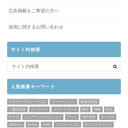
広告掲載をご希望の方へ
採用に関するお問い合わせ
サイト内検索
人気検索キーワード
サステナブルツーリズム
ワーケーション
多拠点居住
二拠点居住
テレワーク
スロートラベル
旅行
体験
民泊
ホテル
シェアリングエコノミー
アート
地方創生
ローカル
ADDress
Airbnb
HafH
エコツーリズム
サステナビリティ