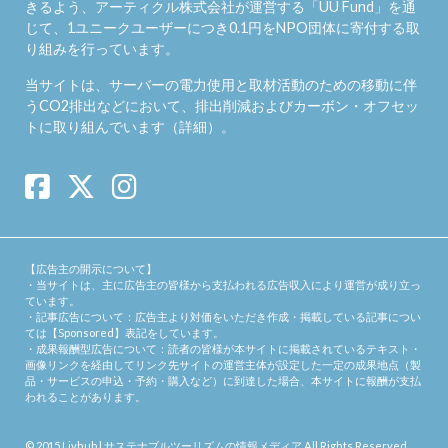
きるよう、アーティクル株式会社が運営する「
UU Fund
」を通
じて、1ユニークユーザーにつき0.1円をNPO団体に寄付する取
り組みを行っています。
当サイトは、サーバーの電力使用と取材活動のための移動に伴
うCO2排出などにおいて、排出削減およびカーボン・オフセッ
トに取り組んでいます（
詳細
）。
【広告主の開示について】
・当サイトは、主に広告主の皆様から支払われる広告収入により運営が成り立っ
ています。
・記事広告について：広告主より対価をいただき作成・掲載している記事につい
ては【Sponsored】表記をしています。
・成果報酬型広告について：読者の皆様が本サイトに掲載されているテキスト・
画像リンクを経由してリンク先サイトの運営主体が設定した一定の成果地点（製
品・サービスの申込・予約・購入など）に到達した場合、本サイトに報酬が支払
われることがあります。
© 2015
Livhub | サステナブルツーリズムの情報メディア
.All Rights Reserved.