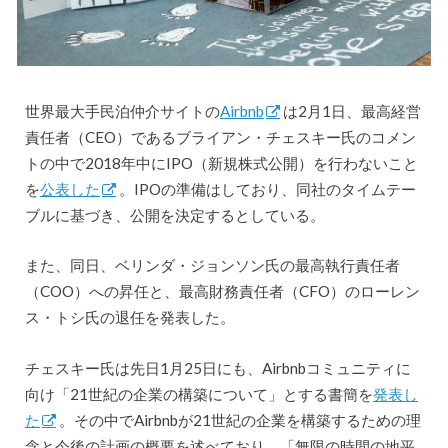
世界最大手民泊仲介サイトの
Airbnb
は2月1日、最高経営
責任者（CEO）であるブライアン・チェスキー氏のコメン
トの中で2018年中にIPO（新規株式公開）を行わないこと
を
公表した
。IPOの準備はしており、同社のタイムテー
ブルに基づき、公開を決定するとしている。
また、同日、ベリンダ・ジョンソン氏の最高執行責任者
（COO）への昇任と、最高財務責任者（CFO）のローレン
ス・トシ氏の退任を発表した。
チェスキー氏は先日1月25日にも、Airbnbコミュニティに
向け「21世紀の企業の構築について」とする書簡を
発表し
た
。その中でAirbnbが21世紀の企業を構築するための理
念と今後の計画の概要を述べており、「無限の時間の地平