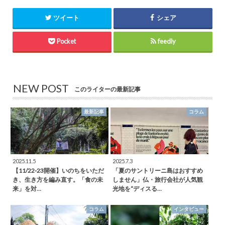
ツイート
シェア
Pocket
feedly
NEW POST
このライターの最新記事
最新記事
コラム
2025.11.5
2025.7.3
【11/22-23開催】いのちをいただ
「夏のサントリーニ島はおすすめ
き、生き方を編み直す。「食の未
しません」仏・旅行会社が人気観
来」を対…
光地を“ディスる…
コラム
インタビュー