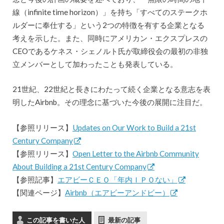
線（infinite time horizon）」を持ち「すべてのステークホ
ルダーに奉仕する」という2つの特徴を有する企業となる
考えを示した。また、同時にアメリカン・エクスプレスの
CEOであるケネス・シェノルト氏が取締役会の最初の非独
立メンバーとして加わったことも発表している。
21世紀、22世紀と長きにわたって続く企業となる意志を表
明したAirbnb。その理念に基づいた今後の展開に注目だ。
【参照リリース】
Updates on Our Work to Build a 21st
Century Company
【参照リリース】
Open Letter to the Airbnb Community
About Building a 21st Century Company
【参照記事】
エアビーＣＥＯ「年内ＩＰＯない」
【関連ページ】
Airbnb（エアビーアンドビー）
この記事を書いた人
最新の記事