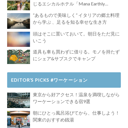
じるエシカルホテル「Mana Earthly
Paradise」
“あるもので美味しく” イタリアの郷土料理
から学ぶ 、足るを知る幸せな生き方
頭はそこに置いておいて。朝日をただ見に
いこう
道具も車も買わずに借りる。モノを持たず
にシェア&サブスクでキャンプ
EDITOR’S PICKS #ワーケーション
東京から好アクセス！温泉を満喫しながら
ワーケーションできる宿9選
朝にひとっ風呂浴びてから、仕事しよう！
関東のおすすめ銭湯