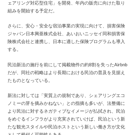
ェアリング対応型住宅」を開発、年内の販売に向けた取り
組みを開始する予定だ。
さらに、安心・安全な宿泊事業の実現に向けて、損害保険
ジャパン日本興亜株式会社、あいおいニッセイ同和損害保
険株式会社と連携し、日本に適した保険プログラムも導入
する。
民泊新法の施行を前にして掲載物件の約8割を失ったAirbnb
だが、同社の戦略はより長期における民泊の普及を見据え
たものとなっている。
新法に対しては「実質上の規制であり、シェアリングエコ
ノミーの芽を摘みかねない」との指摘も多いが、法整備に
より民泊に対するネガティブなイメージが払拭され、民泊
をめぐるインフラがより充実されていけば、民泊という新
たな観光スタイルや民泊ホストという新しい働き方が文化
として根付く可能性もある。