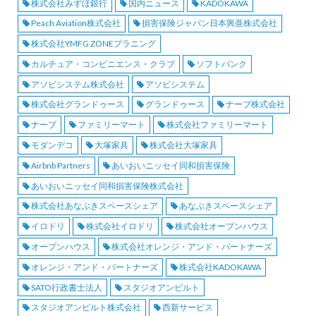
株式会社みずほ銀行
国内ニュース
KADOKAWA
Peach Aviation株式会社
損害保険ジャパン日本興亜株式会社
株式会社YMFG ZONEプラニング
カルチュア・コンビニエンス・クラブ
ソフトバンク
アソビシステム株式会社
アソビシステム
株式会社グランドゥース
グランドゥース
ナーブ株式会社
ナーブ
ファミリーマート
株式会社ファミリーマート
モダンデコ
大塚家具
株式会社大塚家具
Airbnb Partners
あいおいニッセイ同和損害保険
あいおいニッセイ同和損害保険株式会社
株式会社あなぶきスペースシェア
あなぶきスペースシェア
イロドリ
株式会社イロドリ
株式会社オープンハウス
オープンハウス
株式会社オレンジ・アンド・パートナーズ
オレンジ・アンド・パートナーズ
株式会社KADOKAWA
SATO行政書士法人
スタジオアンビルト
スタジオアンビルト株式会社
西新サービス