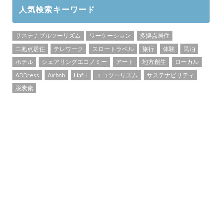
人気検索キーワード
サステナブルツーリズム
ワーケーション
多拠点居住
二拠点居住
テレワーク
スロートラベル
旅行
体験
民泊
ホテル
シェアリングエコノミー
アート
地方創生
ローカル
ADDress
Airbnb
HafH
エコツーリズム
サステナビリティ
脱炭素