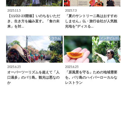
2025.11.5
2025.7.3
【11/22-23開催】いのちをいただ
「夏のサントリーニ島はおすすめ
き、生き方を編み直す。「食の未
しません」仏・旅行会社が人気観
来」を対…
光地を“ディスる…
コラム
インタビュー
2025.6.25
2025.6.25
オーバーツーリズムを超えて「人
「原風景を守る」ための地域需要
口過多」のバリ島。観光は悪なの
を。バリ島のハイパーローカルな
か
レストラン