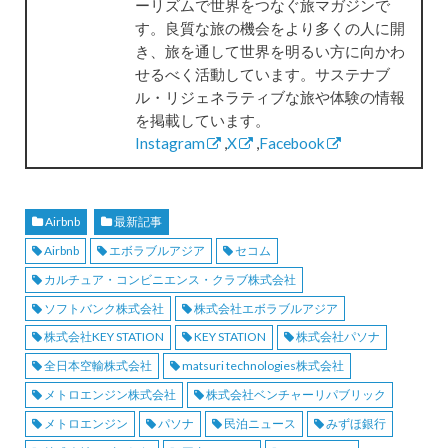
ーリズムで世界をつなぐ旅マガジンで
す。良質な旅の機会をより多くの人に開
き、旅を通して世界を明るい方に向かわ
せるべく活動しています。サステナブ
ル・リジェネラティブな旅や体験の情報
を掲載しています。
Instagram
,
X
,
Facebook
Airbnb
最新記事
Airbnb
エボラブルアジア
セコム
カルチュア・コンビニエンス・クラブ株式会社
ソフトバンク株式会社
株式会社エボラブルアジア
株式会社KEY STATION
KEY STATION
株式会社パソナ
全日本空輸株式会社
matsuri technologies株式会社
メトロエンジン株式会社
株式会社ベンチャーリパブリック
メトロエンジン
パソナ
民泊ニュース
みずほ銀行