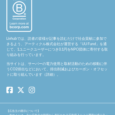
Livhubでは、読者の皆様が記事を読むだけで社会貢献に参加で
きるよう、アーティクル株式会社が運営する「
UU Fund
」を通
じて、1ユニークユーザーにつき0.1円をNPO団体に寄付する取
り組みを行っています。
当サイトは、サーバーの電力使用と取材活動のための移動に伴
うCO2排出などにおいて、排出削減およびカーボン・オフセッ
トに取り組んでいます（
詳細
）。
【広告主の開示について】
・当サイトは、主に広告主の皆様から支払われる広告収入により運営が成り立っ