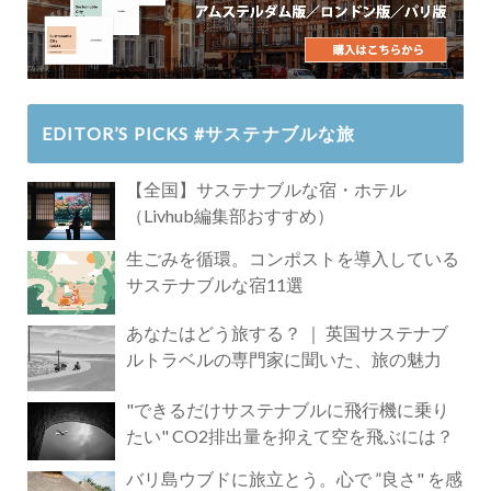
EDITOR’S PICKS #サステナブルな旅
【全国】サステナブルな宿・ホテル
（Livhub編集部おすすめ）
生ごみを循環。コンポストを導入している
サステナブルな宿11選
あなたはどう旅する？ ｜ 英国サステナブ
ルトラベルの専門家に聞いた、旅の魅力
"できるだけサステナブルに飛行機に乗り
たい" CO2排出量を抑えて空を飛ぶには？
バリ島ウブドに旅立とう。心で ”良さ" を感