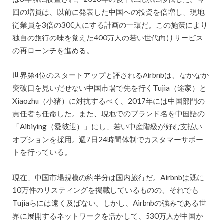
回の増員は、以前に発表した中国への投資を倍増し、現地
従業員を3倍の300人にする計画の一環だ。この施策により
独自の旅行の味を覚えた400万人の若い世代向けサービス
の再ローンチを進める。
世界第4位のスタートアップと評されるAirbnbは、なかなか
突破口を見いだせない中国市場で先を行くTujia（途家）と
Xiaozhu（小猪）に対抗するべく、2017年には中国部門の
責任者も任命した。また、現地でのブランド名を中国語の
「Aibiying（愛彼迎）」にし、若い中産階級が好む支払い
オプションを採用。週7日24時間体制でカスタマーサポー
トを行っている。
現在、中国市場規模の約半分は国内旅行だ。Airbnbは既に
10万件のリスティングを掲載しているものの、それでも
Tujiaらには遠く及ばない。しかし、Airbnbの強みである世
界に展開するネットワークを活かして、530万人が中国か