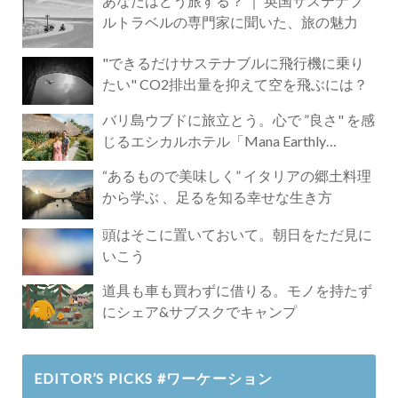
あなたはどう旅する？ ｜ 英国サステナブ
ルトラベルの専門家に聞いた、旅の魅力
"できるだけサステナブルに飛行機に乗り
たい" CO2排出量を抑えて空を飛ぶには？
バリ島ウブドに旅立とう。心で ”良さ" を感
じるエシカルホテル「Mana Earthly
Paradise」
“あるもので美味しく” イタリアの郷土料理
から学ぶ 、足るを知る幸せな生き方
頭はそこに置いておいて。朝日をただ見に
いこう
道具も車も買わずに借りる。モノを持たず
にシェア&サブスクでキャンプ
EDITOR’S PICKS #ワーケーション