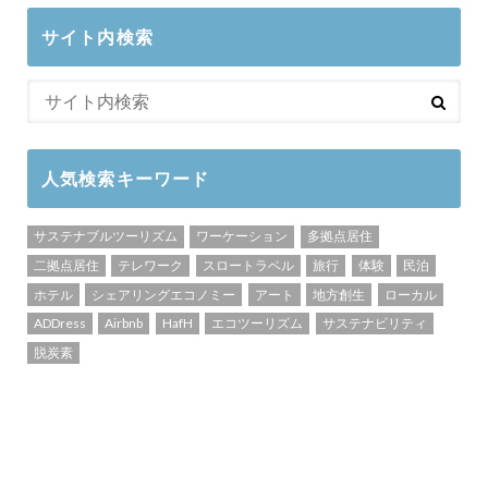
サイト内検索
人気検索キーワード
サステナブルツーリズム
ワーケーション
多拠点居住
二拠点居住
テレワーク
スロートラベル
旅行
体験
民泊
ホテル
シェアリングエコノミー
アート
地方創生
ローカル
ADDress
Airbnb
HafH
エコツーリズム
サステナビリティ
脱炭素