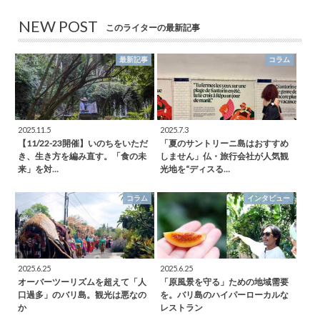
NEW POST
このライターの最新記事
最新記事
コラム
2025.11.5
2025.7.3
【11/22-23開催】いのちをいただ
「夏のサントリーニ島はおすすめ
き、生き方を編み直す。「食の未
しません」仏・旅行会社が人気観
来」を対…
光地を“ディスる…
コラム
インタビュー
2025.6.25
2025.6.25
オーバーツーリズムを超えて「人
「原風景を守る」ための地域需要
口過多」のバリ島。観光は悪なの
を。バリ島のハイパーローカルな
か
レストラン