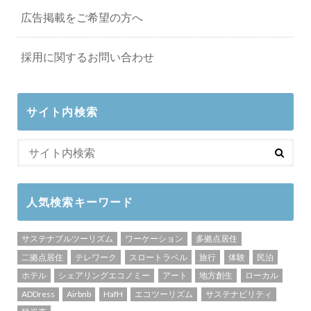
広告掲載をご希望の方へ
採用に関するお問い合わせ
サイト内検索
人気検索キーワード
サステナブルツーリズム
ワーケーション
多拠点居住
二拠点居住
テレワーク
スロートラベル
旅行
体験
民泊
ホテル
シェアリングエコノミー
アート
地方創生
ローカル
ADDress
Airbnb
HafH
エコツーリズム
サステナビリティ