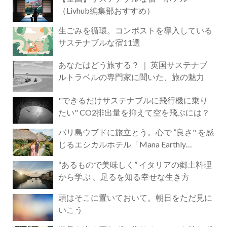
（Livhub編集部おすすめ）
生ごみを循環。コンポストを導入している
サステナブルな宿11選
あなたはどう旅する？ ｜ 英国サステナブ
ルトラベルの専門家に聞いた、旅の魅力
"できるだけサステナブルに飛行機に乗り
たい" CO2排出量を抑えて空を飛ぶには？
バリ島ウブドに旅立とう。心で ”良さ" を感
じるエシカルホテル「Mana Earthly
Paradise」
“あるもので美味しく” イタリアの郷土料理
から学ぶ 、足るを知る幸せな生き方
頭はそこに置いておいて。朝日をただ見に
いこう