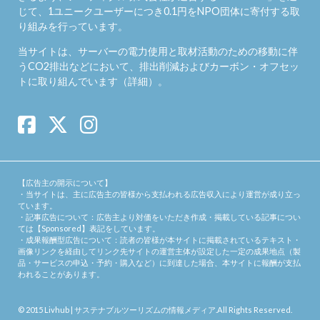
じて、1ユニークユーザーにつき0.1円をNPO団体に寄付する取
り組みを行っています。
当サイトは、サーバーの電力使用と取材活動のための移動に伴
うCO2排出などにおいて、排出削減およびカーボン・オフセッ
トに取り組んでいます（
詳細
）。
【広告主の開示について】
・当サイトは、主に広告主の皆様から支払われる広告収入により運営が成り立っ
ています。
・記事広告について：広告主より対価をいただき作成・掲載している記事につい
ては【Sponsored】表記をしています。
・成果報酬型広告について：読者の皆様が本サイトに掲載されているテキスト・
画像リンクを経由してリンク先サイトの運営主体が設定した一定の成果地点（製
品・サービスの申込・予約・購入など）に到達した場合、本サイトに報酬が支払
われることがあります。
© 2015
Livhub | サステナブルツーリズムの情報メディア
.All Rights Reserved.