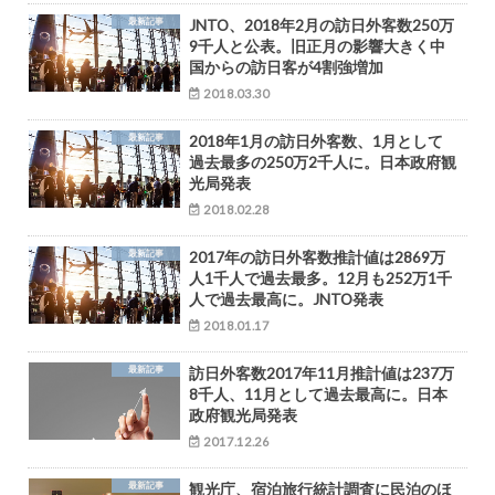
最新記事
JNTO、2018年2月の訪日外客数250万
9千人と公表。旧正月の影響大きく中
国からの訪日客が4割強増加
2018.03.30
最新記事
2018年1月の訪日外客数、1月として
過去最多の250万2千人に。日本政府観
光局発表
2018.02.28
最新記事
2017年の訪日外客数推計値は2869万
人1千人で過去最多。12月も252万1千
人で過去最高に。JNTO発表
2018.01.17
最新記事
訪日外客数2017年11月推計値は237万
8千人、11月として過去最高に。日本
政府観光局発表
2017.12.26
最新記事
観光庁、宿泊旅行統計調査に民泊のほ