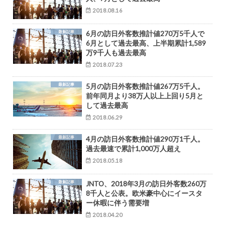
2018.08.16
最新記事
6月の訪日外客数推計値270万5千人で
6月として過去最高、上半期累計1,589
万9千人も過去最高
2018.07.23
最新記事
5月の訪日外客数推計値267万5千人。
前年同月より38万人以上上回り5月と
して過去最高
2018.06.29
最新記事
4月の訪日外客数推計値290万1千人。
過去最速で累計1,000万人超え
2018.05.18
最新記事
JNTO、2018年3月の訪日外客数260万
8千人と公表。欧米豪中心にイースタ
ー休暇に伴う需要増
2018.04.20