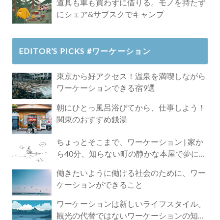
道具も車も買わずに借りる。モノを持たず
にシェア&サブスクでキャンプ
EDITOR’S PICKS #ワーケーション
東京から好アクセス！温泉を満喫しながら
ワーケーションできる宿9選
朝にひとっ風呂浴びてから、仕事しよう！
関東のおすすめ銭湯
ちょっとそこまで、ワーケーション | 家か
ら40分、知らない町の静かな本屋で夢に近
づく4時間の旅
働きたいように働ける社会のために、ワー
ケーションができること
ワーケーションは新しいライフスタイル。
観光の代替ではないワーケーションの知ら