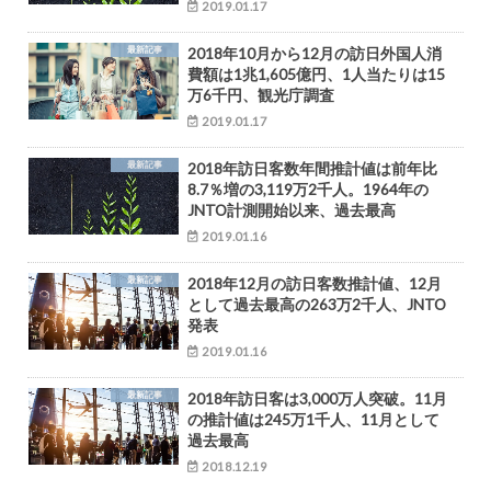
2019.01.17
最新記事
2018年10月から12月の訪日外国人消
費額は1兆1,605億円、1人当たりは15
万6千円、観光庁調査
2019.01.17
最新記事
2018年訪日客数年間推計値は前年比
8.7％増の3,119万2千人。1964年の
JNTO計測開始以来、過去最高
2019.01.16
最新記事
2018年12月の訪日客数推計値、12月
として過去最高の263万2千人、JNTO
発表
2019.01.16
最新記事
2018年訪日客は3,000万人突破。11月
の推計値は245万1千人、11月として
過去最高
2018.12.19