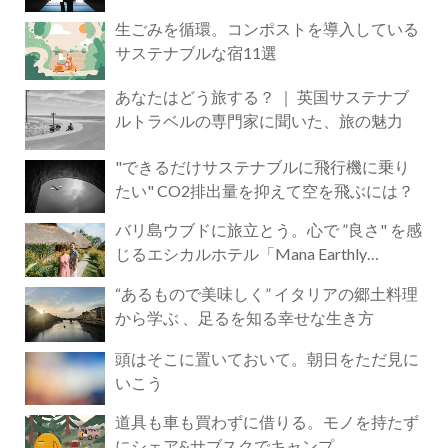
生ごみを循環。コンポストを導入している
サステナブルな宿11選
あなたはどう旅する？ ｜ 英国サステナブ
ルトラベルの専門家に聞いた、旅の魅力
"できるだけサステナブルに飛行機に乗り
たい" CO2排出量を抑えて空を飛ぶには？
バリ島ウブドに旅立とう。心で ”良さ" を感
じるエシカルホテル「Mana Earthly
Paradise」
“あるもので美味しく” イタリアの郷土料理
から学ぶ 、足るを知る幸せな生き方
頭はそこに置いておいて。朝日をただ見に
いこう
道具も車も買わずに借りる。モノを持たず
にシェア&サブスクでキャンプ