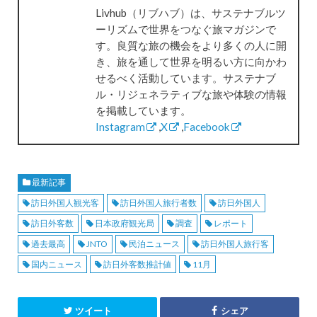
Livhub（リブハブ）は、サステナブルツ
ーリズムで世界をつなぐ旅マガジンで
す。良質な旅の機会をより多くの人に開
き、旅を通して世界を明るい方に向かわ
せるべく活動しています。サステナブ
ル・リジェネラティブな旅や体験の情報
を掲載しています。
Instagram
,
X
,
Facebook
最新記事
訪日外国人観光客
訪日外国人旅行者数
訪日外国人
訪日外客数
日本政府観光局
調査
レポート
過去最高
JNTO
民泊ニュース
訪日外国人旅行客
国内ニュース
訪日外客数推計値
11月
ツイート
シェア