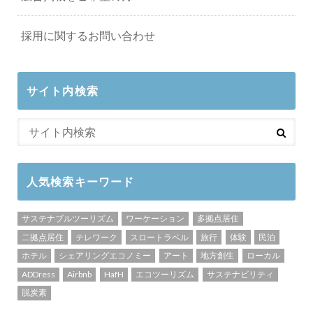
採用に関するお問い合わせ
サイト内検索
人気検索キーワード
サステナブルツーリズム
ワーケーション
多拠点居住
二拠点居住
テレワーク
スロートラベル
旅行
体験
民泊
ホテル
シェアリングエコノミー
アート
地方創生
ローカル
ADDress
Airbnb
HafH
エコツーリズム
サステナビリティ
脱炭素