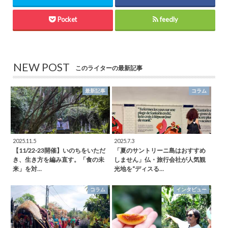
Pocket
feedly
NEW POST
このライターの最新記事
最新記事
コラム
2025.11.5
2025.7.3
【11/22-23開催】いのちをいただ
「夏のサントリーニ島はおすすめ
き、生き方を編み直す。「食の未
しません」仏・旅行会社が人気観
来」を対…
光地を“ディスる…
コラム
インタビュー