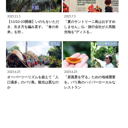
2025.11.5
2025.7.3
【11/22-23開催】いのちをいただ
「夏のサントリーニ島はおすすめ
き、生き方を編み直す。「食の未
しません」仏・旅行会社が人気観
来」を対…
光地を“ディスる…
コラム
インタビュー
2025.6.25
2025.6.25
オーバーツーリズムを超えて「人
「原風景を守る」ための地域需要
口過多」のバリ島。観光は悪なの
を。バリ島のハイパーローカルな
か
レストラン