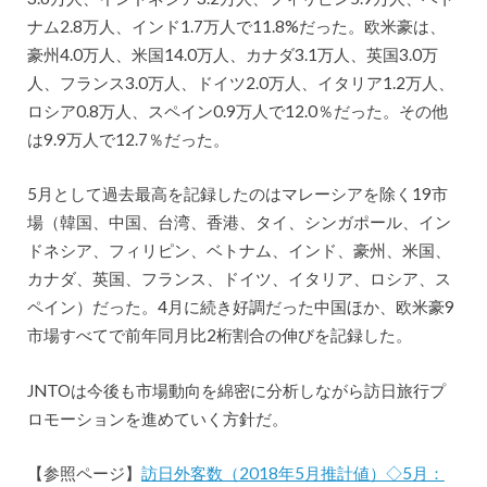
ナム2.8万人、インド1.7万人で11.8%だった。欧米豪は、
豪州4.0万人、米国14.0万人、カナダ3.1万人、英国3.0万
人、フランス3.0万人、ドイツ2.0万人、イタリア1.2万人、
ロシア0.8万人、スペイン0.9万人で12.0％だった。その他
は9.9万人で12.7％だった。
5月として過去最高を記録したのはマレーシアを除く19市
場（韓国、中国、台湾、香港、タイ、シンガポール、イン
ドネシア、フィリピン、ベトナム、インド、豪州、米国、
カナダ、英国、フランス、ドイツ、イタリア、ロシア、ス
ペイン）だった。4月に続き好調だった中国ほか、欧米豪9
市場すべてで前年同月比2桁割合の伸びを記録した。
JNTOは今後も市場動向を綿密に分析しながら訪日旅行プ
ロモーションを進めていく方針だ。
【参照ページ】
訪日外客数（2018年5月推計値）◇5月：