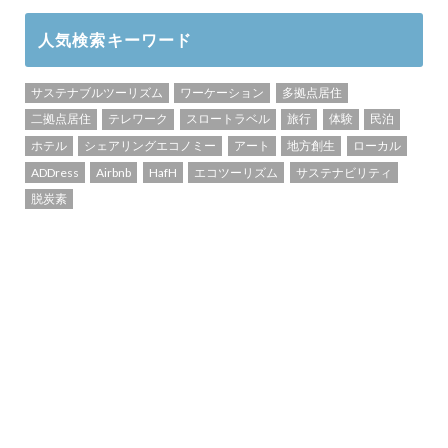
人気検索キーワード
サステナブルツーリズム
ワーケーション
多拠点居住
二拠点居住
テレワーク
スロートラベル
旅行
体験
民泊
ホテル
シェアリングエコノミー
アート
地方創生
ローカル
ADDress
Airbnb
HafH
エコツーリズム
サステナビリティ
脱炭素