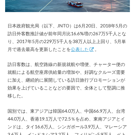
日本政府観光局（以下、JNTO）は6月20日、2018年5月の
訪日外客数推計値が前年同月比16.6%増の267万5千人とな
り、2017年5月の229万5千人を38万人以上上回り、5月単
月で過去最高を更新したことを
公表した
。
訪日客数は、航空路線の新規就航や増便、チャーター便の
就航による航空座席供給量の増加や、好調なクルーズ需要
に加え、継続的に展開している訪日旅行プロモーションが
効果を上げていることなどの要因で、全体として堅調に推
移した。
国別では、東アジアは韓国64.0万人、中国66.9万人、台湾
44.0万人、香港19.1万人で72.5％を占め、東南アジアとイ
ンドは、タイ16.6万人、シンガポール3.9万人、マレーシア
3.6万人、インドネシア3.2万人、フィリピン5.9万人、ベト