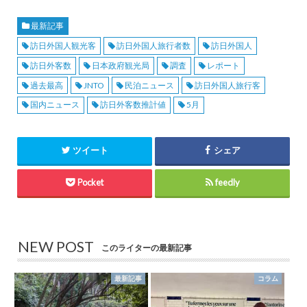
最新記事
訪日外国人観光客
訪日外国人旅行者数
訪日外国人
訪日外客数
日本政府観光局
調査
レポート
過去最高
JNTO
民泊ニュース
訪日外国人旅行客
国内ニュース
訪日外客数推計値
5月
ツイート
シェア
Pocket
feedly
NEW POST
このライターの最新記事
最新記事
コラム