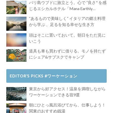
バリ島ウブドに旅立とう。心で ”良さ" を感
じるエシカルホテル「Mana Earthly
Paradise」
“あるもので美味しく” イタリアの郷土料理
から学ぶ 、足るを知る幸せな生き方
頭はそこに置いておいて。朝日をただ見に
いこう
道具も車も買わずに借りる。モノを持たず
にシェア&サブスクでキャンプ
EDITOR’S PICKS #ワーケーション
東京から好アクセス！温泉を満喫しながら
ワーケーションできる宿9選
朝にひとっ風呂浴びてから、仕事しよう！
関東のおすすめ銭湯