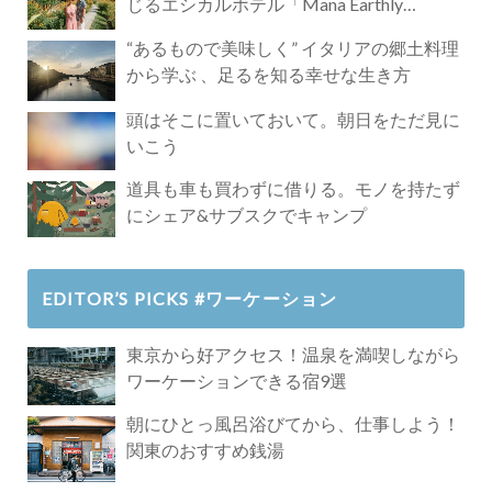
じるエシカルホテル「Mana Earthly
Paradise」
“あるもので美味しく” イタリアの郷土料理
から学ぶ 、足るを知る幸せな生き方
頭はそこに置いておいて。朝日をただ見に
いこう
道具も車も買わずに借りる。モノを持たず
にシェア&サブスクでキャンプ
EDITOR’S PICKS #ワーケーション
東京から好アクセス！温泉を満喫しながら
ワーケーションできる宿9選
朝にひとっ風呂浴びてから、仕事しよう！
関東のおすすめ銭湯