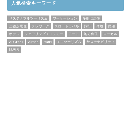
人気検索キーワード
サステナブルツーリズム
ワーケーション
多拠点居住
二拠点居住
テレワーク
スロートラベル
旅行
体験
民泊
ホテル
シェアリングエコノミー
アート
地方創生
ローカル
ADDress
Airbnb
HafH
エコツーリズム
サステナビリティ
脱炭素