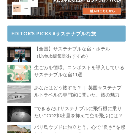
EDITOR’S PICKS #サステナブルな旅
【全国】サステナブルな宿・ホテル
（Livhub編集部おすすめ）
生ごみを循環。コンポストを導入している
サステナブルな宿11選
あなたはどう旅する？ ｜ 英国サステナブ
ルトラベルの専門家に聞いた、旅の魅力
"できるだけサステナブルに飛行機に乗り
たい" CO2排出量を抑えて空を飛ぶには？
バリ島ウブドに旅立とう。心で ”良さ" を感