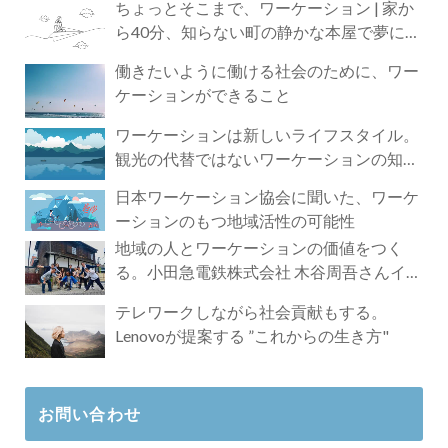
ちょっとそこまで、ワーケーション | 家か
ら40分、知らない町の静かな本屋で夢に近
づく4時間の旅
働きたいように働ける社会のために、ワー
ケーションができること
ワーケーションは新しいライフスタイル。
観光の代替ではないワーケーションの知ら
れざる魅力
日本ワーケーション協会に聞いた、ワーケ
ーションのもつ地域活性の可能性
地域の人とワーケーションの価値をつく
る。小田急電鉄株式会社 木谷周吾さんイン
タビュー
テレワークしながら社会貢献もする。
Lenovoが提案する ”これからの生き方"
お問い合わせ