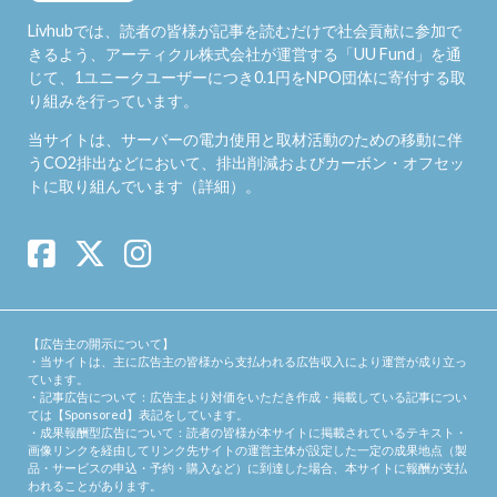
Livhubでは、読者の皆様が記事を読むだけで社会貢献に参加で
きるよう、アーティクル株式会社が運営する「
UU Fund
」を通
じて、1ユニークユーザーにつき0.1円をNPO団体に寄付する取
り組みを行っています。
当サイトは、サーバーの電力使用と取材活動のための移動に伴
うCO2排出などにおいて、排出削減およびカーボン・オフセッ
トに取り組んでいます（
詳細
）。
【広告主の開示について】
・当サイトは、主に広告主の皆様から支払われる広告収入により運営が成り立っ
ています。
・記事広告について：広告主より対価をいただき作成・掲載している記事につい
ては【Sponsored】表記をしています。
・成果報酬型広告について：読者の皆様が本サイトに掲載されているテキスト・
画像リンクを経由してリンク先サイトの運営主体が設定した一定の成果地点（製
品・サービスの申込・予約・購入など）に到達した場合、本サイトに報酬が支払
われることがあります。