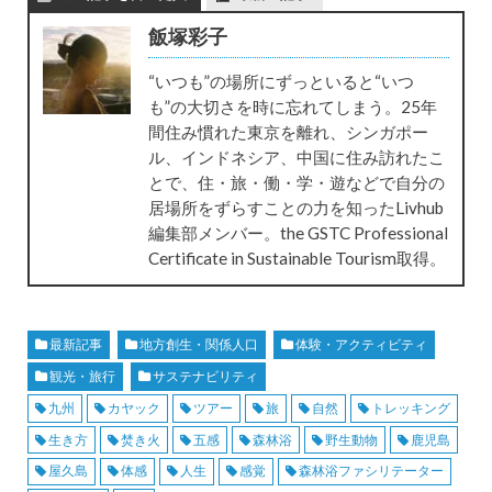
飯塚彩子
“いつも”の場所にずっといると“いつ
も”の大切さを時に忘れてしまう。25年
間住み慣れた東京を離れ、シンガポー
ル、インドネシア、中国に住み訪れたこ
とで、住・旅・働・学・遊などで自分の
居場所をずらすことの力を知ったLivhub
編集部メンバー。the GSTC Professional
Certificate in Sustainable Tourism取得。
最新記事
地方創生・関係人口
体験・アクティビティ
観光・旅行
サステナビリティ
九州
カヤック
ツアー
旅
自然
トレッキング
生き方
焚き火
五感
森林浴
野生動物
鹿児島
屋久島
体感
人生
感覚
森林浴ファシリテーター