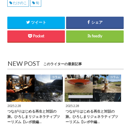
たけのこ
旬
ツイート
シェア
Pocket
feedly
NEW POST
このライターの最新記事
コラム
コラム
2025.2.28
2025.2.28
つながりはじめる再生と対話の
つながりはじめる再生と対話の
旅。ひろしまリジェネラティブツ
旅。ひろしまリジェネラティブツ
ーリズム【レポ後編…
ーリズム【レポ中編…