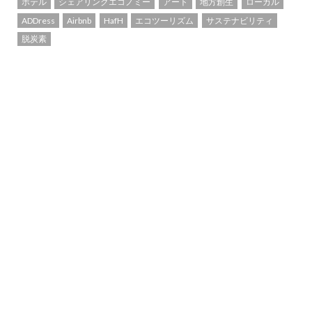
ホテル
シェアリングエコノミー
アート
地方創生
ローカル
ADDress
Airbnb
HafH
エコツーリズム
サステナビリティ
脱炭素