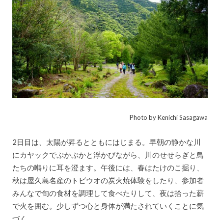
Photo by Kenichi Sasagawa
2日目は、太陽が昇るとともにはじまる。早朝の静かな川
にカヤックでぷかぷかと浮かびながら、川のせせらぎと鳥
たちの囀りに耳を澄ます。午後には、春はたけのこ掘り、
秋は屋久島名産のトビウオの炭火焼体験をしたり、参加者
みんなで旬の食材を調理して食べたりして、夜は拾った薪
で火を囲む。少しずつ心と身体が満たされていくことに気
づく。