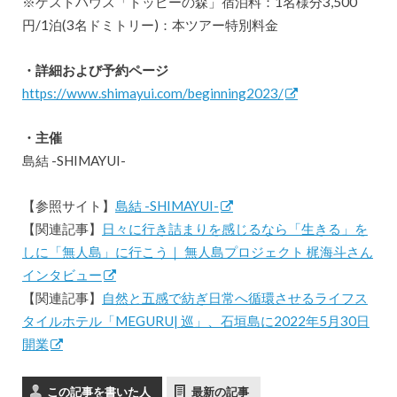
※ゲストハウス「トッピーの森」宿泊料：1名様分3,500
円/1泊(3名ドミトリー)：本ツアー特別料金
・詳細および予約ページ
https://www.shimayui.com/beginning2023/
・主催
島結 -SHIMAYUI-
【参照サイト】
島結 -SHIMAYUI-
【関連記事】
日々に行き詰まりを感じるなら「生きる」を
しに「無人島」に行こう｜ 無人島プロジェクト 梶海斗さん
インタビュー
【関連記事】
自然と五感で紡ぎ日常へ循環させるライフス
タイルホテル「MEGURU| 巡」、石垣島に2022年5月30日
開業
この記事を書いた人
最新の記事