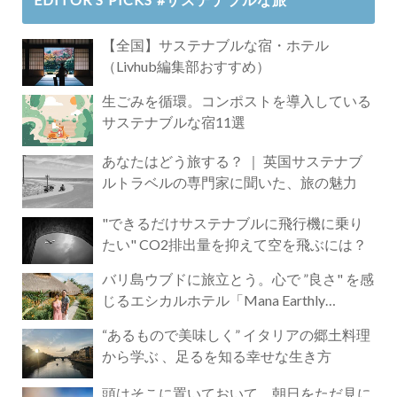
【全国】サステナブルな宿・ホテル
（Livhub編集部おすすめ）
生ごみを循環。コンポストを導入している
サステナブルな宿11選
あなたはどう旅する？ ｜ 英国サステナブ
ルトラベルの専門家に聞いた、旅の魅力
"できるだけサステナブルに飛行機に乗り
たい" CO2排出量を抑えて空を飛ぶには？
バリ島ウブドに旅立とう。心で ”良さ" を感
じるエシカルホテル「Mana Earthly
Paradise」
“あるもので美味しく” イタリアの郷土料理
から学ぶ 、足るを知る幸せな生き方
頭はそこに置いておいて。朝日をただ見に