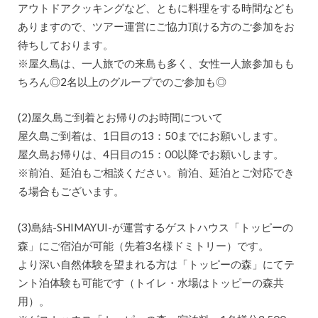
アウトドアクッキングなど、ともに料理をする時間なども
ありますので、ツアー運営にご協力頂ける方のご参加をお
待ちしております。
※屋久島は、一人旅での来島も多く、女性一人旅参加もも
ちろん◎2名以上のグループでのご参加も◎
(2)屋久島ご到着とお帰りのお時間について
屋久島ご到着は、1日目の13：50までにお願いします。
屋久島お帰りは、4日目の15：00以降でお願いします。
※前泊、延泊もご相談ください。前泊、延泊とご対応でき
る場合もございます。
(3)島結-SHIMAYUI-が運営するゲストハウス「トッピーの
森」にご宿泊が可能（先着3名様ドミトリー）です。
より深い自然体験を望まれる方は「トッピーの森」にてテ
ント泊体験も可能です（トイレ・水場はトッピーの森共
用）。