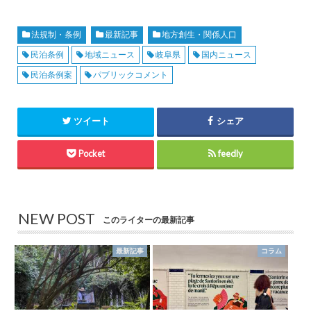
法規制・条例
最新記事
地方創生・関係人口
民泊条例
地域ニュース
岐阜県
国内ニュース
民泊条例案
パブリックコメント
ツイート
シェア
Pocket
feedly
NEW POST
このライターの最新記事
最新記事
コラム