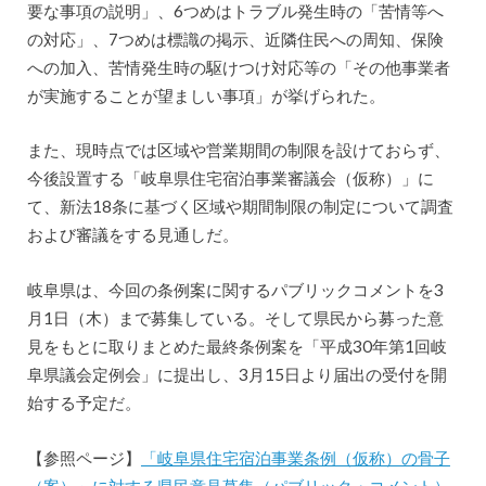
要な事項の説明」、6つめはトラブル発生時の「苦情等へ
の対応」、7つめは標識の掲示、近隣住民への周知、保険
への加入、苦情発生時の駆けつけ対応等の「その他事業者
が実施することが望ましい事項」が挙げられた。
また、現時点では区域や営業期間の制限を設けておらず、
今後設置する「岐阜県住宅宿泊事業審議会（仮称）」に
て、新法18条に基づく区域や期間制限の制定について調査
および審議をする見通しだ。
岐阜県は、今回の条例案に関するパブリックコメントを3
月1日（木）まで募集している。そして県民から募った意
見をもとに取りまとめた最終条例案を「平成30年第1回岐
阜県議会定例会」に提出し、3月15日より届出の受付を開
始する予定だ。
【参照ページ】
「岐阜県住宅宿泊事業条例（仮称）の骨子
（案）」に対する県民意見募集（パブリック・コメント）