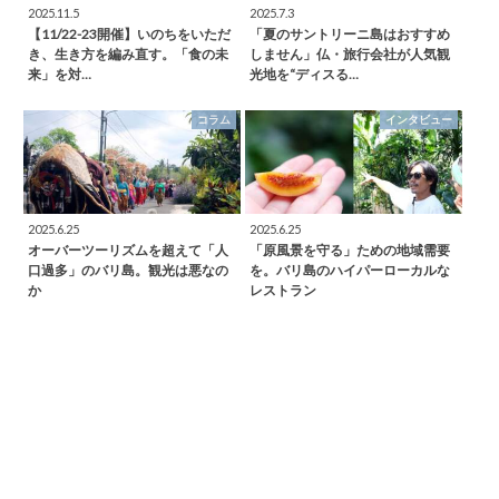
2025.11.5
2025.7.3
【11/22-23開催】いのちをいただ
「夏のサントリーニ島はおすすめ
き、生き方を編み直す。「食の未
しません」仏・旅行会社が人気観
来」を対…
光地を“ディスる…
コラム
インタビュー
2025.6.25
2025.6.25
オーバーツーリズムを超えて「人
「原風景を守る」ための地域需要
口過多」のバリ島。観光は悪なの
を。バリ島のハイパーローカルな
か
レストラン