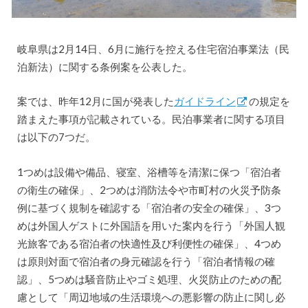
岐阜県は2月14日、6月に施行を控える住宅宿泊事業法（民
泊新法）に関する条例案を公表した。
案では、昨年12月に国が発表した
ガイドライン
の規定を
踏まえた事項が記載されている。民泊事業者に関する項目
は以下の7つだ。
1つめは設備や備品、寝室、浴槽等を清潔に保つ「宿泊者
の衛生の確保」、2つめは消防法令や市町村の火災予防条
例に基づく規制を確認する「宿泊者の安全の確保」、3つ
めは外国人ゲストに外国語を用いた案内を行う「外国人観
光旅客である宿泊者の快適性及び利便性の確保」、4つめ
は原則対面で宿泊者の身元確認を行う「宿泊者情報の確
認」、5つめは騒音防止やゴミ処理、火災防止のための配
慮として「周辺地域の生活環境への悪影響の防止に関し必