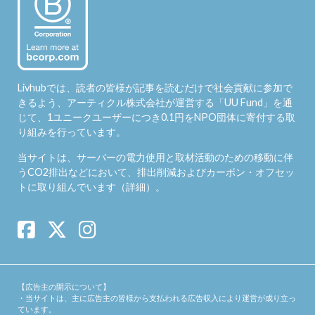
Livhubでは、読者の皆様が記事を読むだけで社会貢献に参加で
きるよう、アーティクル株式会社が運営する「
UU Fund
」を通
じて、1ユニークユーザーにつき0.1円をNPO団体に寄付する取
り組みを行っています。
当サイトは、サーバーの電力使用と取材活動のための移動に伴
うCO2排出などにおいて、排出削減およびカーボン・オフセッ
トに取り組んでいます（
詳細
）。
【広告主の開示について】
・当サイトは、主に広告主の皆様から支払われる広告収入により運営が成り立っ
ています。