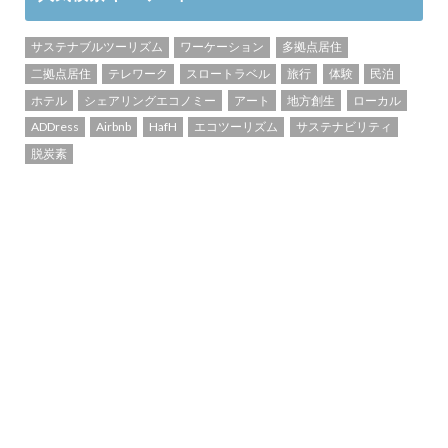
サステナブルツーリズム
ワーケーション
多拠点居住
二拠点居住
テレワーク
スロートラベル
旅行
体験
民泊
ホテル
シェアリングエコノミー
アート
地方創生
ローカル
ADDress
Airbnb
HafH
エコツーリズム
サステナビリティ
脱炭素