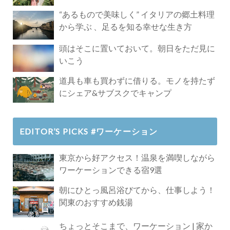
Paradise」
“あるもので美味しく” イタリアの郷土料理
から学ぶ 、足るを知る幸せな生き方
頭はそこに置いておいて。朝日をただ見に
いこう
道具も車も買わずに借りる。モノを持たず
にシェア&サブスクでキャンプ
EDITOR’S PICKS #ワーケーション
東京から好アクセス！温泉を満喫しながら
ワーケーションできる宿9選
朝にひとっ風呂浴びてから、仕事しよう！
関東のおすすめ銭湯
ちょっとそこまで、ワーケーション | 家か