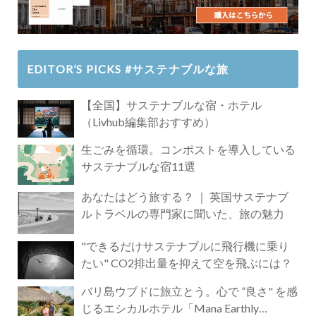
EDITOR’S PICKS #サステナブルな旅
【全国】サステナブルな宿・ホテル
（Livhub編集部おすすめ）
生ごみを循環。コンポストを導入している
サステナブルな宿11選
あなたはどう旅する？ ｜ 英国サステナブ
ルトラベルの専門家に聞いた、旅の魅力
"できるだけサステナブルに飛行機に乗り
たい" CO2排出量を抑えて空を飛ぶには？
バリ島ウブドに旅立とう。心で ”良さ" を感
じるエシカルホテル「Mana Earthly